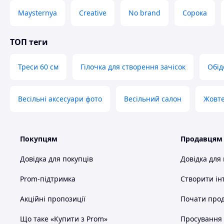
Maysternya
Creative
No brand
Сорока
ТОП теги
Треси 60 см
Гілочка для створення зачісок
Обід
Весільні аксесуари фото
Весільний салон
Жовте
Покупцям
Продавцям
Довідка для покупців
Довідка для
Prom-підтримка
Створити ін
Акційні пропозиції
Почати прод
Що таке «Купити з Prom»
Просування в