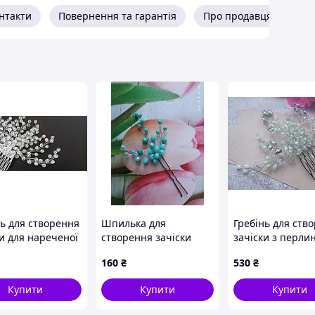
нтакти
Повернення та гарантія
Про продавця
нь для створення
Шпилька для
Гребінь для ств
ки для нареченої
створення зачіски
зачіски з перли
колір м'ята
намистин
160
₴
530
₴
Купити
Купити
Купити