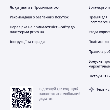
Як купувати з Пром-оплатою
Sprava.prom
Рекомендації з безпечних покупок
Премія для 
Ecommerce.
Перевірка на приналежність сайту до
платформи prom.ua
Угода корис
Інструкції та поради
Політика ко
Правила роб
Бонусна пр
маркетплей
Інструкція G
Відскануй QR-код, щоб
Тема
-
с
завантажити мобільний
додаток