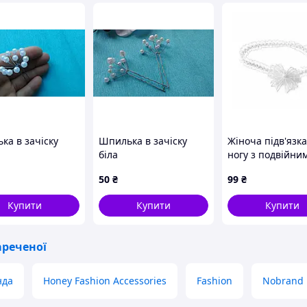
ка в зачіску
Шпилька в зачіску
Жіноча підв'язка
біла
ногу з подвійни
бантом та штуч
50
₴
99
₴
перлиною, Біли
Купити
Купити
Купити
ареченої
нда
Honey Fashion Accessories
Fashion
Nobrand