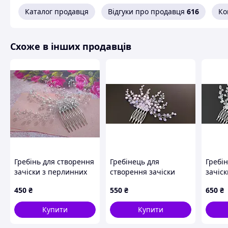
Каталог продавця
Відгуки про продавця
616
Ко
Схоже в інших продавців
Гребінь для створення
Гребінець для
Гребі
зачіски з перлинних
створення зачіски
зачіс
намистин
бузкова мрія
450
₴
550
₴
650
₴
Купити
Купити