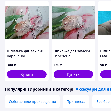
Шпилька для зачіски
Шпилька для зачіски
Шпиль
нареченої
нареченої
біла
300
₴
150
₴
50
₴
Купити
Купити
Популярні виробники
в категорії
Аксесуари для н
Собственное производство
Принцесса
Без бре