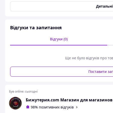
Користувальницькі характеристики
Детальн
Ширина
35
Brand
JB
Відгуки та запитання
Гілочка в зачіску для волосся металева с
см із двома неведимками
Відгуки (0)
Найпотрібнішою прикрасою серед модниць різних вікових к
прикраси використовуються, коли хочуть внести в зачіску 
допомогою гумки, невидимок, шпильок або стрічок. До ком
Ще не було відгуків про то
Поставити за
Був online:
сьогодні
Бижутерия.com Магазин для магазинов
98% позитивних відгуків