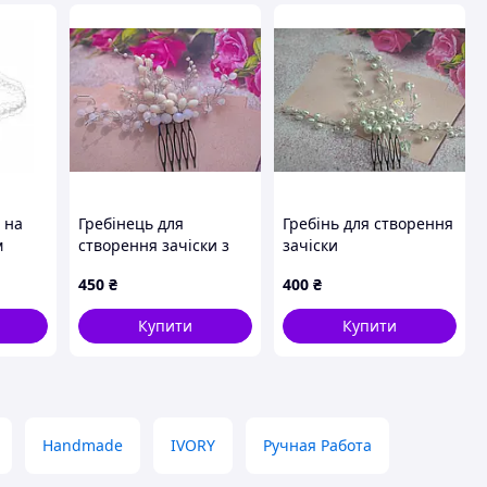
 на
Гребінець для
Гребінь для створення
м
створення зачіски з
зачіски
ною
ніжно рожевих
450
₴
400
₴
й
намистин
Купити
Купити
Handmade
IVORY
Ручная Работа