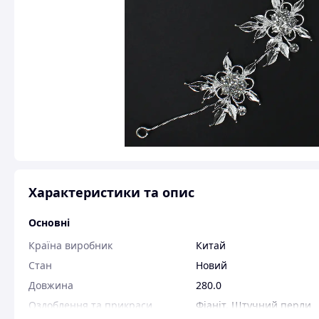
Характеристики та опис
Основні
Країна виробник
Китай
Стан
Новий
Довжина
280.0
Оздоблення та прикраси
Фіаніт, Штучний перли