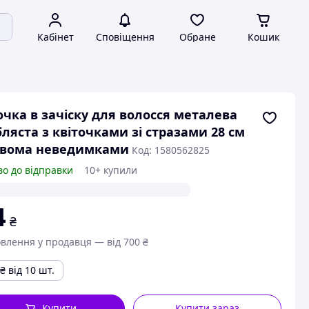
Кабінет
Сповіщення
Обране
Кошик
очка в зачіску для волосся металева
бляста з квіточками зі стразами 28 см
двома неведимками
Код: 1580562825
во до відправки
10+ купили
4
₴
влення у продавця — від 700 ₴
₴
від 10 шт.
Купити
Купити зараз