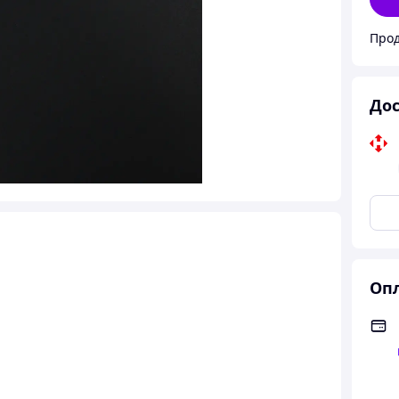
Прод
Дос
Опл