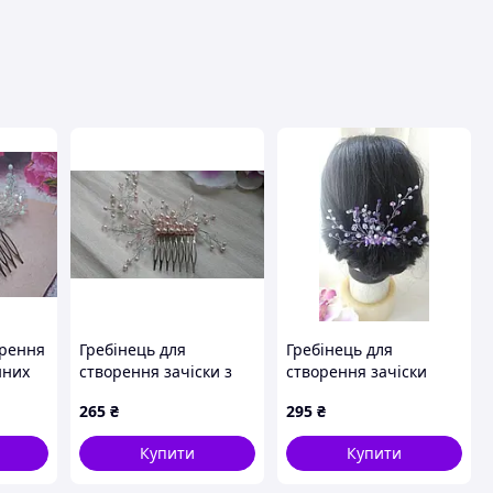
орення
Гребінець для
Гребінець для
нних
створення зачіски з
створення зачіски
рожевих перлових
бузкова мрія
265
₴
295
₴
намистин
Купити
Купити