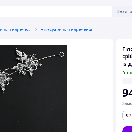
Знайти
Вбрання та аксесуари для нареченої
Аксесуари для нареченої
Гіл
срі
із 
Гото
9
Замо
92