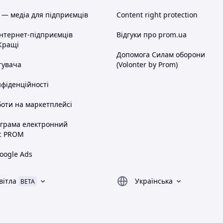
 — медіа для підприємців
Content right protection
інтернет-підприємців
Відгуки про prom.ua
Кращі
Допомога Силам оборони
тувача
(Volonter by Prom)
нфіденційності
оти на маркетплейсі
ограма електронний
с PROM
oogle Ads
вітла
Українська
BETA