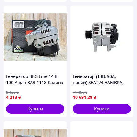
Генератор BEG Line 14 В
Генератор (14В, 90А,
100 А для ВАЗ-1118 Калина
новий) SEAT ALHAMBRA,
стабілізатор живлення для
AROSA, CORDOBA,
8 426
₴
11 496
₴
автомобілів із
CORDOBA VARIO, IBIZA II,
4 213
₴
10 691
.28
₴
допобіданням
IBIZA III, IBIZA IV, IBIZA IV
SC, IBIZA IV ST,
Купити
Купити