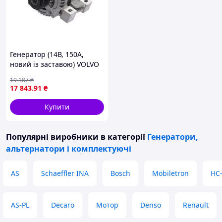
Генератор (14В, 150А,
новий із заставою) VOLVO
C30, C70 II, S40 II, V50,
19 187
₴
FORD FOCUS II 2.4/2.4D/2.5
17 843
.91
₴
01.04-06.13 DENSO
DAN1059
Купити
Популярні виробники
в категорії
Генератори,
альтернатори і комплектуючі
AS
Schaeffler INA
Bosch
Mobiletron
HC
AS-PL
Decaro
Мотор
Denso
Renault