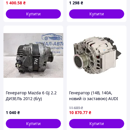
DYNA, HIACE / COMMUTER
1 400
.58
₴
1 298
₴
V, HIACE IV, HIACE V, HILUX
Купити
Купити
Генератор Mazda 6 GJ 2.2
Генератор (14В, 140А,
ДИЗЕЛЬ 2012 (б/у)
новий із заставою) AUDI
A3, A4 B6, A4 B7, TT, SEAT
11 689
₴
ALHAMBRA, ALTEA, ALTEA
1 040
₴
10 870
.77
₴
XL, EXEO, EXEO ST, LEON,
TOLEDO
Купити
Купити