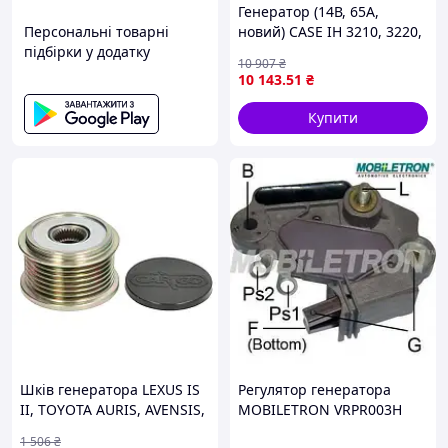
Генератор (14В, 65А,
Персональні товарні
новий) CASE IH 3210, 3220,
підбірки у додатку
4210, 4220, 4230, 4240,
10 907
₴
5120, 5130, 5140, 5110 A,
10 143
.51
₴
5120 A, 5130 A, 5140 A,
5150,
Купити
Шків генератора LEXUS IS
Регулятор генератора
II, TOYOTA AURIS, AVENSIS,
MOBILETRON VRPR003H
COROLLA, COROLLA VERSO,
1 506
₴