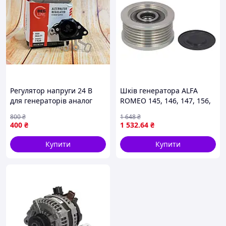
Регулятор напруги 24 В
Шків генератора ALFA
для генераторів аналог
ROMEO 145, 146, 147, 156,
7312.3702 зі з'єднувальним
159, 166, GT, CADILLAC BLS,
800
₴
1 648
₴
дротом для захисту
FIAT BRAVA, BRAVO I, BRAVO
400
₴
1 532
.64
₴
електрообладнання
II, CROMA, DOBLO, GRANDE
Купити
Купити