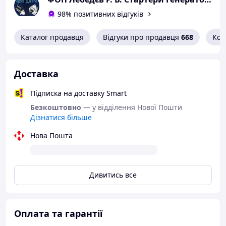
98% позитивних відгуків
Каталог продавця
Відгуки про продавця
668
Кон
Характеристики:
Доставка
Кількість пазів: 4
Підписка на доставку Smart
Діаметр зовнішній: 60
Безкоштовно
— у відділення Нової Пошти
Діаметр внутрішній: 17
Дізнатися більше
Ширина: 23.4
Глибина: 9.2
Нова Пошта
Оригінальний номер шківа:
Mitsubishi: A679C13970.
Cargo: 139324.
Дивитись все
Krauf: APM9324.
Шків встановлюється на генератори:
Оплата та гарантії
Denso: 1012117370.