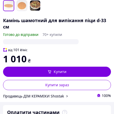
Камінь шамотний для випікання піци d-33
см
Готово до відправки
70+ купили
101
від
₴
/міс
1 010
₴
Купити
Купити зараз
100%
Продавець ДІМ КЕРАМІКИ Shostak
Оплатити частинами