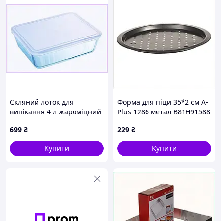
Скляний лоток для
Форма для піци 35*2 см A-
випікання 4 л жароміцний
Plus 1286 метал B81H91588
з кришкою, 66E0T1222
699
₴
229
₴
Купити
Купити