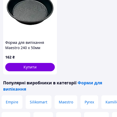
Форма для випікання
Maestro 240 x 50мм
рельєфне дно (MR-1113-24)
162
₴
Купити
Популярні виробники
в категорії
Форми для
випікання
Empire
Silikomart
Maestro
Pyrex
Kamill