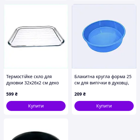
Термостійке скло для
Блакитна кругла форма 25
духовки 32х26х2 см деко
см для випічки в духовці,
прямокутне 87ATB14237
81965P1C5A
599
₴
209
₴
Купити
Купити