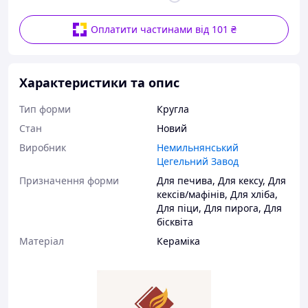
Оплатити частинами від 101 ₴
Характеристики та опис
Тип форми
Кругла
Стан
Новий
Виробник
Немильнянський
Цегельний Завод
Призначення форми
Для печива
,
Для кексу
,
Для
кексів/мафінів
,
Для хліба
,
Для піци
,
Для пирога
,
Для
бісквіта
Матеріал
Кераміка