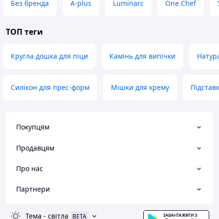
Без бренда
A-plus
Luminarc
One Chef
ТОП теги
Кругла дошка для піци
Камінь для випічки
Натура
Силікон для прес-форм
Мішки для крему
Підстав
Покупцям
Продавцям
Про нас
Партнери
Тема
-
світла
BETA