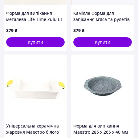
Форма для випікання
Камілле форма для
металева Life Time Zulu LT
запікання м'яса та рулетів
44983 6601P6B6E8
антипригарна 8179E12B0
379
₴
379
₴
Купити
Купити
Універсальна керамічна
Форма для випікання
жаровня Маестро білого
Maestro 285 х 265 х 40 мм