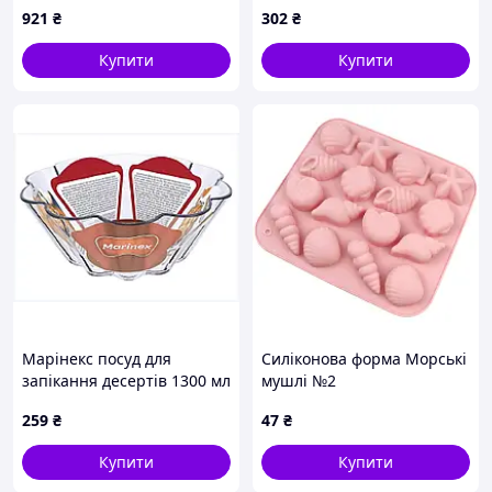
кольору, 8P19080CK5
MR-1123 (MR-1123)
921
₴
302
₴
Купити
Купити
Марінекс посуд для
Силіконова форма Морські
запікання десертів 1300 мл
мушлі №2
674A0A622
259
₴
47
₴
Купити
Купити