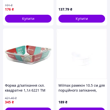
8 комірок, 28.5 × 16.5 см,
26,5х13,5х6,5см з ручками
191
₴
червона
CK3-783 ТМ PRC
176
₴
137
.79
₴
Купити
Купити
Форма д/запікання скл.
Wilmax рамекін 10.5 см для
квадратне 1,1л 6221 ТМ
порційного запікання,
MARINEX
81HT94E765
421
.40
₴
345
₴
189
₴