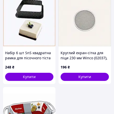
Набір 6 шт SnS квадратна
Круглий екран-сітка для
рамка для пісочного тіста
піци 230 мм Winco (02037),
8х8х2 см, 83804P04H
18590TK35
248
₴
196
₴
Купити
Купити