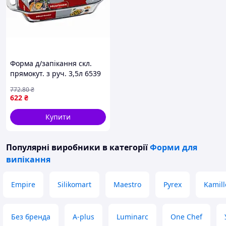
Форма д/запікання скл.
прямокут. з руч. 3,5л 6539
ТМ MARINEX
772
.80
₴
622
₴
Купити
Популярні виробники
в категорії
Форми для
випікання
Empire
Silikomart
Maestro
Pyrex
Kamill
Без бренда
A-plus
Luminarc
One Chef