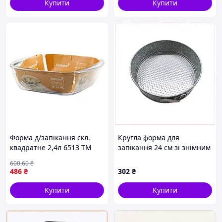
Купити
Купити
Форма д/запікання скл.
Кругла форма для
квадратне 2,4л 6513 ТМ
запікання 24 см зі знімним
SEMPRE
дном, BH853C2381
600
.60
₴
486
₴
302
₴
Купити
Купити