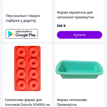
Форма керамічна для
Персональні товарні
запікання прямокутна
підбірки у додатку
28,7х19,9х6,2 см Maestro
569
₴
MR-21243-63 8X7H14455
Купити
Силіконова форма для
Форма силіконова
пончиків Donuts R34950 на
Прямокутна