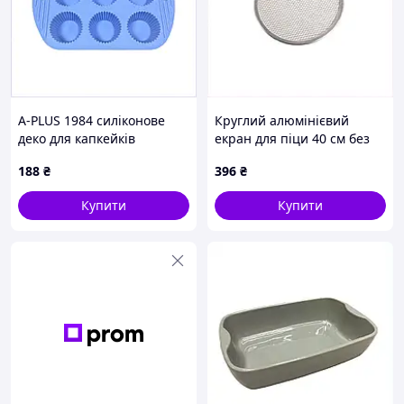
A-PLUS 1984 силіконове
Круглий алюмінієвий
деко для капкейків
екран для піци 40 см без
блакитного кольору,
ручок 61P5502P5
188
₴
396
₴
881H94H92
Купити
Купити