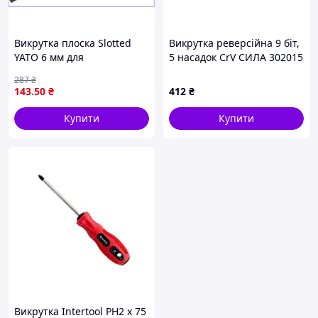
Викрутка плоска Slotted
Викрутка реверсійна 9 біт,
YATO 6 мм для
5 насадок CrV СИЛА 302015
універсального
287
₴
використання з
143
.50
₴
412
₴
намагніченим
наконечником 250 мм
Купити
Купити
Викрутка Intertool PH2 х 75