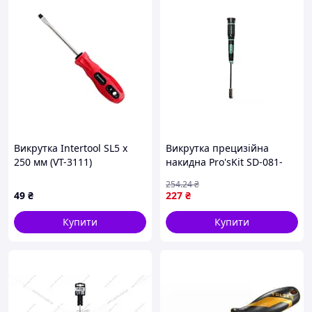
Викрутка Intertool SL5 х
Викрутка прецизійна
250 мм (VT-3111)
накидна Pro'sKit SD-081-
M5.5(239783273)
254
.24
₴
49
₴
227
₴
Купити
Купити