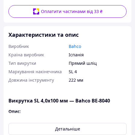
Оплатити частинами від 33 ₴
Характеристики та опис
Виробник
Bahco
Країна виробник
Іспанія
Тип викрутки
Прямий шліц
Маркування накінечника
SL 4
Довжина інструменту
222 мм
Викрутка SL 4,0x100 мм — Bahco BE-8040
Опис:
Викрутка з ручкою ERGOTM під гвинти зі
шліцом SL 4,0х0,8 мм
Детальніше
Ручка: 3-компонентна ручка забезпечує