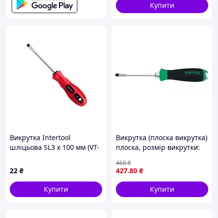
Купити
Викрутка Intertool
Викрутка (плоска викрутка)
шліцьова SL3 х 100 мм (VT-
плоска, розмір викрутки:
3102)
10 мм, довжина: 200 мм,
460
₴
довжина 2: 325 мм, ручка:
22
₴
427
.80
₴
ударний / проти ковзання,
Купити
Купити