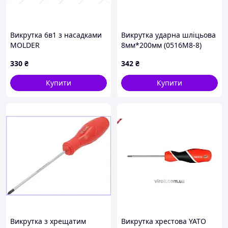
Викрутка 6в1 з насадками
Викрутка ударна шліцьова
MOLDER
8мм*200мм (0516M8-8)
HANS
330
₴
342
₴
Купити
Купити
Викрутка з хрещатим
Викрутка хрестова YATO