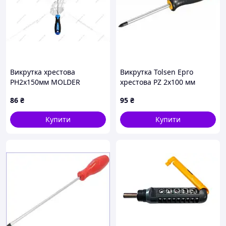
Викрутка хрестова
Викрутка Tolsen Ерго
PH2х150мм MOLDER
хрестова PZ 2х100 мм
(20164)
86
₴
95
₴
Купити
Купити