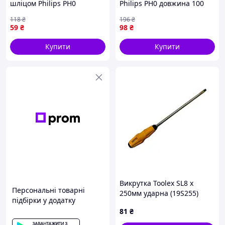
шліцом Philips PH0
Philips PH0 довжина 100
намагнічена для
мм ідеальний інструмент
118
₴
196
₴
універсального
для точної роботи
59
₴
98
₴
застосування 100 мм YATO
Купити
Купити
Викрутка Toolex SL8 x
Персональні товарні
250мм ударна (19S255)
підбірки у додатку
81
₴