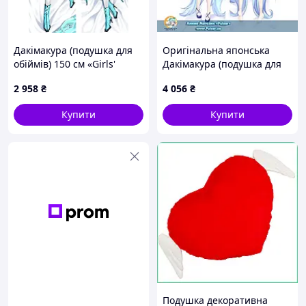
Дакімакура (подушка для
Оригінальна японська
обіймів) 150 см «Girls'
Дакімакура (подушка для
Frontline PA-15» tape 1
обіймів) 150 см Snow Miku
2 958
₴
4 056
₴
tape 2
Купити
Купити
Подушка декоративна