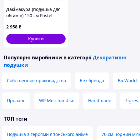
Дакімакура (подушка для
обіймів) 150 см Pastel
Chime Art
2 958
₴
Купити
Популярні виробники
в категорії
Декоративні
подушки
Собственное производство
Без бренда
BioWorld
Прованс
WP Merchandise
Handmade
Tigres
ТОП теги
Подушка з героями японського аніме
70 см чорний м'я