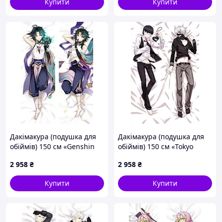
Купити
Купити
Дакімакура (подушка для
Дакімакура (подушка для
обіймів) 150 см «Genshin
обіймів) 150 см «Tokyo
Impact — Xiao» tape 2
Ghoul — Kaneki Ken» tape 2
2 958
₴
2 958
₴
Купити
Купити