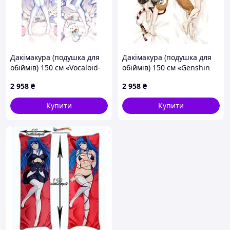
Дакімакура (подушка для
Дакімакура (подушка для
обіймів) 150 см «Vocaloid-
обіймів) 150 см «Genshin
Miku Hatsune» tape 8
Impact — Gorou» tape 2
2 958
₴
2 958
₴
Купити
Купити