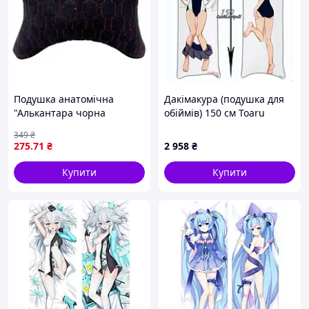
Подушка анатомічна
Дакімакура (подушка для
"Алькантара чорна
обіймів) 150 см Toaru
вишита" Хвиля
Majutsu No Index-Mikoto
349
₴
Misaka
275
.71
₴
2 958
₴
Купити
Купити