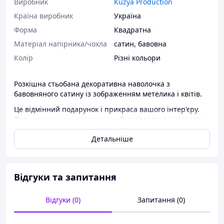
Виробник
Kuzya Production
Країна виробник
Україна
Форма
Квадратна
Матеріал напірника/чохла
сатин
,
бавовна
Колір
Різні кольори
Розкішна стьобана декоративна наволочка з
бавовняного сатину із зображенням метелика і квітів.
Це відмінний подарунок і прикраса вашого інтер'єру.
Подушка з такою наволочкою буде ідеально виглядати
в будь-якій кімнаті і в будь-якому інтер'єрі!
Детальніше
Розмір наволочки 44 х 44 сантиметри.
Рекомендація. Для найбільш кращого вигляду
бажаніше всього наповнювати наволочку, а не
Відгуки та запитання
використовувати готову подушку, щоб вона найкраще
тримала форму.
Відгуки (0)
Запитання (0)
Hand Made
ПОПЕРЕДНЯ ОПЛАТА