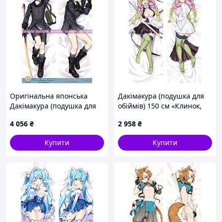
Оригінальна японська
Дакімакура (подушка для
Дакімакура (подушка для
обіймів) 150 см «Клинок,
обіймів) 150 см NieR
що розсікає демонів» tape
4 056
₴
2 958
₴
Automata-9s
5
Купити
Купити