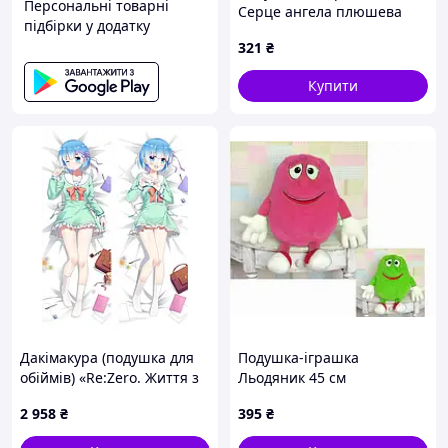
Персональні товарні
Серце ангела плюшева
підбірки у додатку
м'яка 30см для інтер'єру та
321
₴
подарунку дітям червона
преміум
Купити
Дакімакура (подушка для
Подушка-іграшка
обіймів) «Re:Zero. Життя з
Льодяник 45 см
нуля в альтернативному
2 958
₴
395
₴
світі — Рем» tape 6