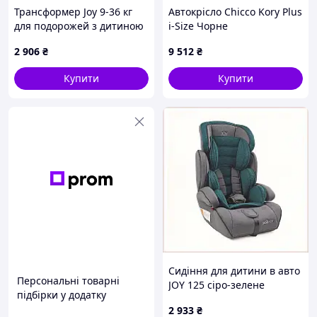
Трансформер Joy 9-36 кг
Автокрісло Chicco Kory Plus
для подорожей з дитиною
i-Size Чорне
8B9514B94
(8058664181452) (87146.45)
2 906
₴
9 512
₴
(v612847)
Купити
Купити
Сидіння для дитини в авто
Персональні товарні
JOY 125 сіро-зелене
підбірки у додатку
розкладне, 895149TXE5
2 933
₴