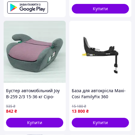
Купити
Бустер автомобільний Joy
База для автокрісла Maxi-
B-259 2/3 15-36 кг Сіро-
Cosi FamilyFix 360
рожевий (181726)
(8043010110) {8043-piho}
935
₴
15 180
₴
842
₴
13 800
₴
Купити
Купити