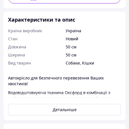
Характеристики та опис
Країна виробник
Україна
Стан
Новий
Довжина
50 см
Ширина
50 см
Вид тварин
Собаки, Кішки
Автокрісло для безпечного перевезення Ваших
хвостиків!
Водовідштовхуюча тканина Оксфорд в комбінації з
меблевим велюром відмінно чистяться від бруду та
шерсті!
Детальніше
Подушка знімна!
М'яке поролонове дно під подушкою, робить мандрівку
ще зручнішою для Вашого улюбленця!