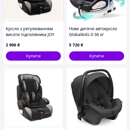
Крісло з регулюванням
Нове дитяче автокрісло
висоти підголівника JOY
Globalkids 0-36 кг
794 M895T1494A
поворотне 360° з Isofix,
2 906
₴
5 720
₴
сіро-чорне (Аналог El
Camino / Carrello)
Купити
Купити