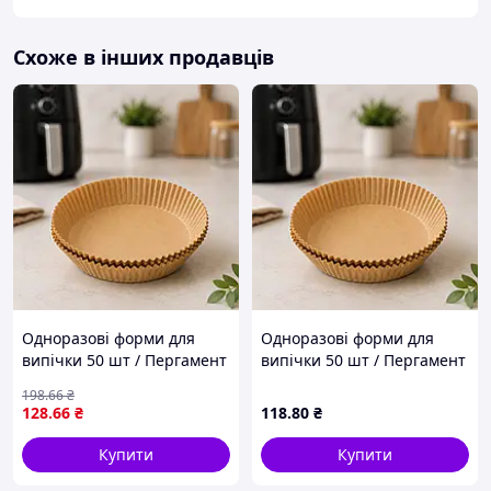
Схоже в інших продавців
Одноразові форми для
Одноразові форми для
випічки 50 шт / Пергамент
випічки 50 шт / Пергамент
круглі форми 160*45 /
круглі форми 160*45 /
198
.66
₴
Паперові вкладиші для
Паперові вкладиші для
128
.66
₴
118
.80
₴
аерофритюрниці
аерофритюрниці
Купити
Купити