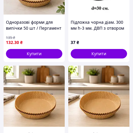
Одноразові форми для
Підложка чорна діам. 300
випічки 50 шт / Пергамент
мм h-3 мм. ДВП з отвором
круглі форми 160*45 /
135
₴
Паперові вкладиші для
132
.30
₴
37
₴
аерофритюрниці
Купити
Купити