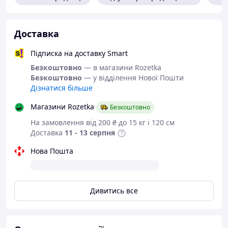
- відсутня необхідність змащувати і чистити форму
(економія часу і витрат на роботу);
- 2 в 1 - форма для випікання і упаковка для готової
випічки.
Доставка
Підписка на доставку Smart
Безкоштовно
— в магазини Rozetka
Безкоштовно
— у відділення Нової Пошти
Дізнатися більше
Магазини Rozetka
Безкоштовно
На замовлення від 200 ₴ до 15 кг і 120 см
Доставка
11 - 13 серпня
Нова Пошта
Дивитись все