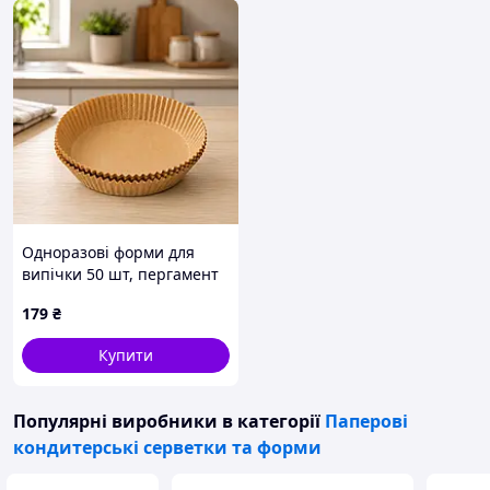
Одноразові форми для
випічки 50 шт, пергамент
круглі форми 200×45 мм
179
₴
для аерофритюрниці
Купити
Популярні виробники
в категорії
Паперові
кондитерські серветки та форми