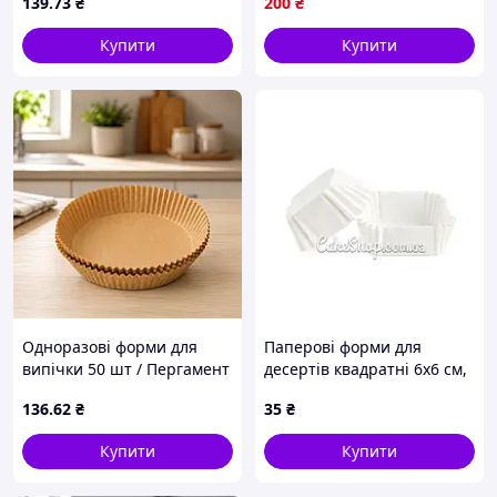
139
.73
₴
200
₴
аерофритюрниці
аерофритюрниці
Купити
Купити
Одноразові форми для
Паперові форми для
випічки 50 шт / Пергамент
десертів квадратні 6х6 см,
круглі форми 200*45 /
Білі 50 шт
136
.62
₴
35
₴
Паперові вкладиші для
аерофритюрниці
Купити
Купити