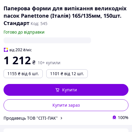
Паперова форми для випікання великодніх
пасок Panettone (Італія) 165/135мм, 150шт.
Стандарт
Код: 545
Готово до відправки
202
від
₴
/міс
1 212
₴
10+ купили
1155
₴
від 6 шт.
1101
₴
від 12 шт.
Купити
Купити зараз
100%
Продавець ТОВ "СІТІ-ПАК"