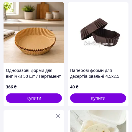
Одноразові форми для
Паперові форми для
випічки 50 шт / Пергамент
десертів овальні 4,5х2,5
круглі форми 200*45 /
см, Коричневі 50 шт
366
₴
40
₴
Паперові вкладиші для
аерофритюрниці
Купити
Купити