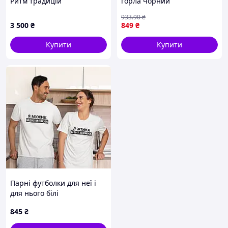
Ритм традицій
горла чорний
933
.90
₴
3 500
₴
849
₴
Купити
Купити
Парні футболки для неї і
для нього білі
845
₴