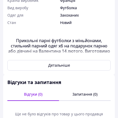
Країна виробник
Франція
Вид виробу
Футболка
Одяг для
Закоханих
Стан
Новий
Прикольні парні футболки з міньйонами,
стильний парний одяг хб на подарунок парню
або дівчині на Валентина 14 лютого. Виготовимо
та відправимо за 1 день!
Детальніше
Ми друкуємо парні футболки на замовлення за
мінімальною передоплатою 200 грн.
Решта грошей
ви оплачуєте під час отримання накладеної платежі.
Ми виготовляємо футболки для закоханих виключно під
Відгуки та запитання
клієнта впродовж 1 день і оперативно відправляємо в
будь-яке місто України. Відправки робимо через Нову
Відгуки (0)
Запитання (0)
пошту, УКРПОТУ, JUSTIN, Meest Express. Великий вибір
парних футболок для закоханих. Після замовлення вам
перетелефонує наш менеджер для узгодження всіх
деталей відправлення.
Ще не було відгуків про товар у цього продавця