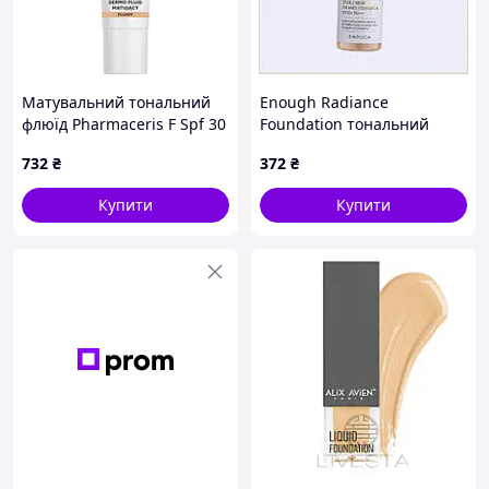
Матувальний тональний
Enough Radiance
флюїд Pharmaceris F Spf 30
Foundation тональний
мінеральний 10 Light 30
крем для сухої та жирної
732
₴
372
₴
мл (5900717153158)
шкіри, 8939PE4B94
Купити
Купити