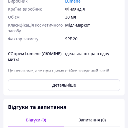
Виробник
Lumene
Країна виробник
Фінляндія
Об`єм
30 мл
Класифікація косметичного
Мідл-маркет
засобу
Фактор захисту
SPF 20
CC крем Lumene (ЛЮМІНЕ) - ідеальна шкіра в одну
мить!
Це невагоме, але при цьому стійке тонуючий засіб
забезпечує бездоганне покриття за рахунок виключно
високої концентрації колірних пігментів.
Детальніше
Поєднує в собі властивості тональної основи, консілера
і бази під макіяж, відмінно розподіляється по шкірі і
підлаштовується під її природний тон.
Відгуки та запитання
СС крем ЛЮМІНА ефективно вирівнює колір обличчя,
Відгуки (0)
Запитання (0)
візуально звужує пори і надійно маскує почервоніння і
інші недоліки.