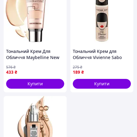
Тональний Крем Для
Тональний Крем для
Обличчя Maybelline New
Обличчя Vivienne Sabo
York Affinitone 09 Opal Rose
Paris Cabaret Premiere
576
₴
275
₴
30 мл Рожево-заповий
Artistic Foundation 04 Beige
433
₴
189
₴
Clair 25 мл Світло-бежевий
Купити
Купити