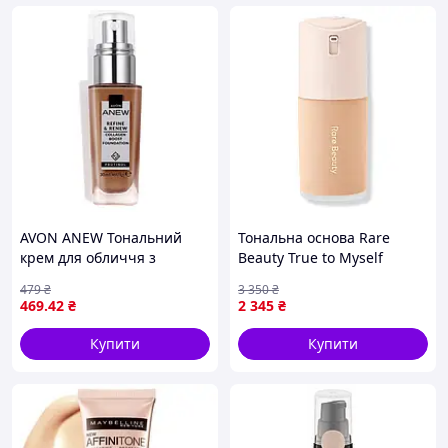
AVON ANEW Тональний
Тональна основа Rare
крем для обличчя з
Beauty True to Myself
протінолом «Досконалість
Natural Matte Longwear
479
₴
3 350
₴
та оновлення», Нюдовий
Foundation 30 ml відтінок 6
469
.42
₴
2 345
₴
228G 30 мл
Fair Neutral
Купити
Купити