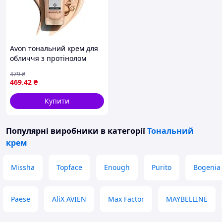
Avon тональний крем для
обличчя з протінолом
Anew Досконалість та
479
₴
оновлення 215P слонова
469
.42
₴
кістка
Купити
Популярні виробники
в категорії
Тональний
крем
Missha
Topface
Enough
Purito
Bogenia
Paese
AliX AVIEN
Max Factor
MAYBELLINE