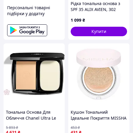
Рідка тональна основа з
Персональні товарні
SPF 35 ALIX AVIEN, 302
підбірки у додатку
Ochre Beige, 35 мл
1 099
₴
Купити
Тональна Основа Для
Кушон Тональний
Обличчя Chanel Ultra Le
Ідеальне Покриття MISSHA
Teint Br22
MAGIC CUSHION COVER
5 893
₴
453
₴
LASTING SPF50+ PA+++ (#21
4 621
₴
431
₴