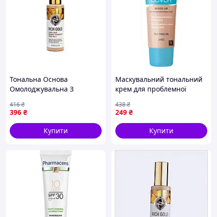
THE INGREDIENT LIST FROM THE PRODUCT PACKAGING
OF YOUR PURCHASED PRODUCT.
Тональна Основа
Маскувальний тональний
Омолоджувальна З
крем для проблемної
Золотом Enough Rich Gold
шкіри Dermacol Acne Cover
416
₴
438
₴
Double Wear Radiance
Make-up Tea Tree Oil Zinc з
396
₴
249
₴
Foundation SPF50+ №21
олією чайного дерева №1
100g
30 мл
Купити
Купити