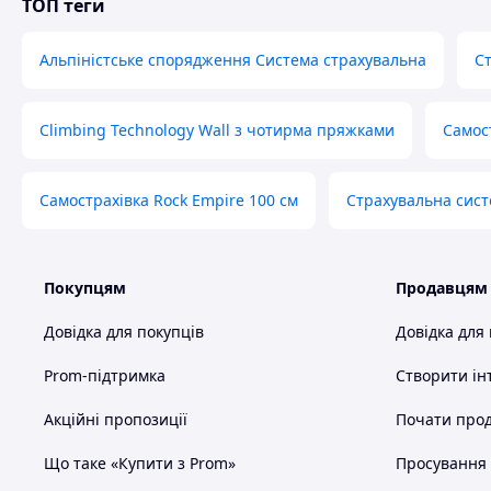
ТОП теги
Альпіністське спорядження Система страхувальна
Ст
Climbing Technology Wall з чотирма пряжками
Самос
Самострахівка Rock Empire 100 см
Страхувальна сист
Покупцям
Продавцям
Довідка для покупців
Довідка для
Prom-підтримка
Створити ін
Акційні пропозиції
Почати прод
Що таке «Купити з Prom»
Просування в