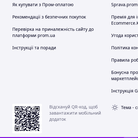
Як купувати з Пром-оплатою
Sprava.prom
Рекомендації з безпечних покупок
Премія для 
Ecommerce.
Перевірка на приналежність сайту до
платформи prom.ua
Угода корис
Інструкції та поради
Політика ко
Правила роб
Бонусна пр
маркетплей
Інструкція G
Відскануй QR-код, щоб
Тема
-
с
завантажити мобільний
додаток