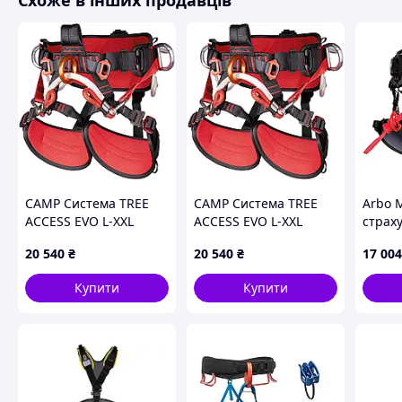
Схоже в інших продавців
CAMP Система TREE
CAMP Система TREE
Arbo 
ACCESS EVO L-XXL
ACCESS EVO L-XXL
страх
XL
20 540
₴
20 540
₴
17 004
Купити
Купити