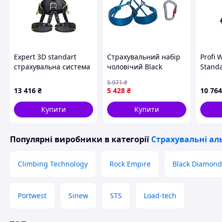
Expert 3D standart
Страхувальний набір
Profi 
страхувальна система
чоловічий Black
Stand
повна, XL
Diamond Momentum
систе
5 971
₴
Harness Packaging,
13 416
₴
5 428
₴
10 764
Kingfisher, L [n-7936]
Купити
Купити
Популярні виробники
в категорії
Страхувальні ал
Climbing Technology
Rock Empire
Black Diamond
Portwest
Sinew
STS
Load-tech