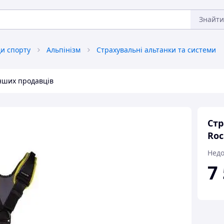
Знайти
ди спорту
Альпінізм
Страхувальні альтанки та системи
інших продавців
Стр
Roc
Недо
7