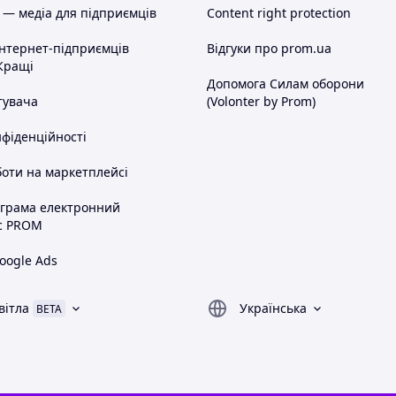
 — медіа для підприємців
Content right protection
інтернет-підприємців
Відгуки про prom.ua
Кращі
Допомога Силам оборони
тувача
(Volonter by Prom)
нфіденційності
оти на маркетплейсі
ограма електронний
с PROM
oogle Ads
вітла
Українська
BETA