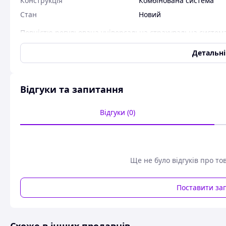
Конструкція
Комбінована система
Стан
Новий
Повністю регульована універсальна страхувальна систем
комфортними підкладками на поясному ремені, ножних пе
позиціонування, страховку при падіннях і зриви і застосо
Детальн
Можливий варіант використання тільки нижньої обв'язки 
Особливості:
Відгуки та запитання
стандартні пряжки з легким замком забезпечують п
супер зручна широка поясна прокладка забезпечує м
Відгуки (0)
всі сталеві деталі з E-покриттям для більшої корозійно
Характеристики:
Вага: 2110 g [size M/L] (± 15 g)
Ще не було відгуків про то
Схожі товари за характеристиками
Поставити за