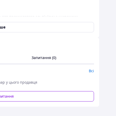
а для промислового альпінізму з широкими
тлях і плечових ременях. Забезпечує можливість
вна для самого широкого спектру робіт на висоті.
іше
як утримує прив'язі.
лавне регулювання
аксимальний комфорт при роботі на висоті
Запитання (0)
ї стійкості
Всі
вар у цього продавця
питання