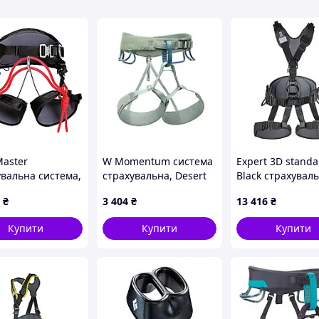
Master
W Momentum система
Expert 3D standa
увальна система,
страхувальна, Desert
Black страхувал
Sage, L
система повна, 
₴
3 404
₴
13 416
₴
Купити
Купити
Купити