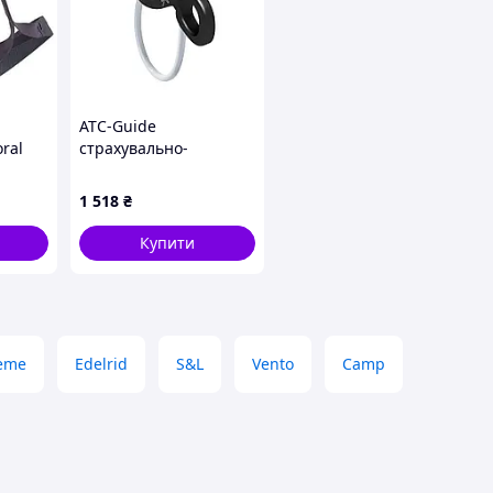
ATC-Guide
ral
страхувально-
спусковий пристрій,
Black, One Size
1 518
₴
Купити
reme
Edelrid
S&L
Vento
Camp