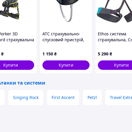
Worker 3D
ATC страхувально-
Ethos система
ard страхувальна
спусковий пристрій,
страхувальна, Co
ма повна, M/L
Black, One Size
Reef, M
₴
1 150
₴
5 290
₴
Купити
Купити
Купити
ьтанки та системи
Singing Rock
First Ascent
Petzl
Travel Ext