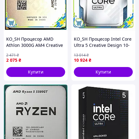
KO_SH Процесор AMD
KO_SH Процесор Intel Core
Athlon 3000G AM4 Creative
Ultra 5 Creative Design 10-
Design 2 ядра 3,5 ГГц для
ядерний 3.3 ГГц Turbo
2 471
₴
13 014
₴
комп'ютера офісний
Boost 4.9 ГГц для
2 075
₴
10 924
₴
процесор з граф IK_6PRM
настільного IK_6PRM
Купити
Купити