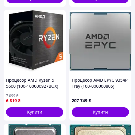
Процесор AMD Ryzen 5
Процесор AMD EPYC 9354P
5600 (100-100000927BOX)
Tray (100-000000805)
7 099
₴
6 819
₴
207 749
₴
Купити
Купити