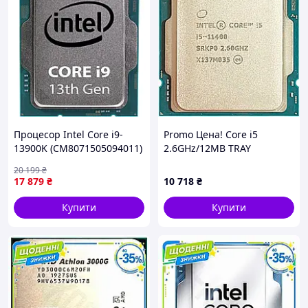
Процесор Intel Core i9-
Promo Цена! Core i5
13900K (CM8071505094011)
2.6GHz/12MB TRAY
(LGA1200) i5-11400 tray -
20 199
₴
только на ZaGrosh.com.ua
17 879
₴
10 718
₴
Купити
Купити