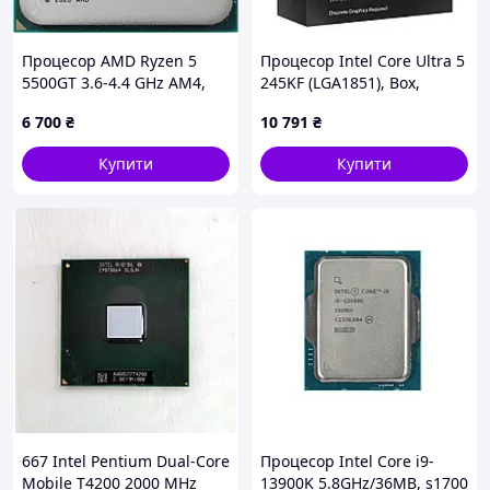
Процесор AMD Ryzen 5
Процесор Intel Core Ultra 5
5500GT 3.6-4.4 GHz AM4,
245KF (LGA1851), Box,
65W Б/В
14x3.6 GHz (Turbo Boost 5.2
6 700
₴
10 791
₴
GHz, 14 потоків), AI Boost,
L3 24Mb Smart Cache/L2
Купити
Купити
667 Intel Pentium Dual-Core
Процесор Intel Core i9-
Mobile T4200 2000 MHz
13900K 5.8GHz/36MB, s1700