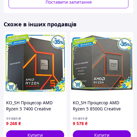
Поставити запитання
Схоже в інших продавців
KO_SH Процесор AMD
KO_SH Процесор AMD
Ryzen 5 7400 Creative
Ryzen 5 8500G Creative
Design AM5 6 ядер 3,3 ГГц
Design 6 ядер 3,5-5,0 ГГц
11 041
₴
11 411
₴
Turbo Boost 4,3 ГГц для
для ПК середнього рівня з
9 268
₴
9 578
₴
настільного ПК IK_6PRM
Radeon 740M IK_6PRM
Купити
Купити