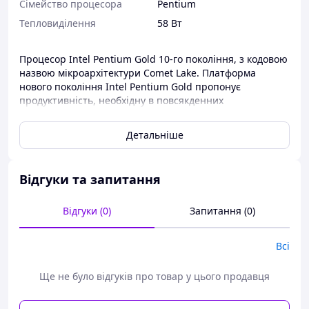
Сімейство процесора
Pentium
Тепловиділення
58 Вт
Процесор Intel Pentium Gold 10-го покоління, з кодовою
назвою мікроархітектури Comet Lake. Платформа
нового покоління Intel Pentium Gold пропонує
продуктивність, необхідну в повсякденних
обчисленнях, і новітні можливості, як-от сенсорне
введення та технологія Intel Ready Mode, що
Детальніше
забезпечують «постійну готовність ПК до роботи».
Чудова продуктивність ПК дасть змогу без проблем
використовувати багатозадачний режим, щоб
Відгуки та запитання
спілкуватися з друзями та близькими, розважатися та
працювати. Отримайте потужну продуктивність і якість
графіки, яких ви звично чекаєте від процесорів Intel
Відгуки (0)
Запитання (0)
Pentium. Призначений для настільної платформи Intel
LGA 1200, виробляється за стандартом 14-нм
Всі
техпроцесу, має 2 ядра, які працюють у 4 потоки на
штатній тактовій частоті 4.1 ГГц. Обсяг кеш-пам'яті 3
Ще не було відгуків про товар у цього продавця
рівня дорівнює 4 МБ. Має 2-канальний контролер
пам'яті.