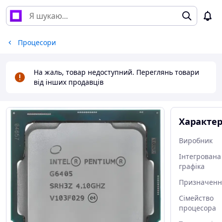
Процесори
На жаль, товар недоступний. Переглянь товари
від інших продавців
Характе
Виробник
Інтегрована
графіка
Призначенн
Сімейство
процесора