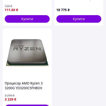
SLGJN Socket P 2 ядра 2
TRAY (CM8071505094011)
120
₴
потоки 64 біти процесор
111
.60
₴
18 775
₴
для ноутб.
Купити
Купити
Процесор AMD Ryzen 3
3200G YD3200C5FHBOX
Silver
3 299
₴
3 229
₴