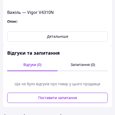
Важіль — Vigor V4310N
Опис:
Вузька модель ідеальна для роботи у
важкодоступних місцях, наприклад, для
Детальніше
демонтажу пластикових фіксаторів з оббивки
дверей авто
Включно з захисним ковпаком на нижньому
Відгуки та запитання
боці важеля для роботи без пошкоджень
Технічні характеристики:
Відгуки (0)
Запитання (0)
Довжина: 165 мм
Vigor, Германия
Ще не було відгуків про товар у цього продавця
Поставити запитання