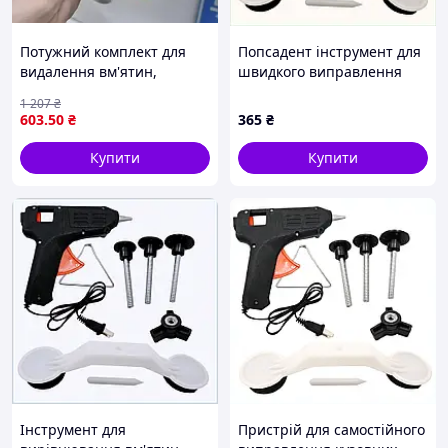
Потужний комплект для
Попсадент інструмент для
видалення вм'ятин,
швидкого виправлення
ромонт авто без
дефектів кузова
1 207
₴
фарбування, Обладнання
8H580213M
603
.50
₴
365
₴
рихтувальне, Прилад
qwert
Купити
Купити
Інструмент для
Пристрій для самостійного