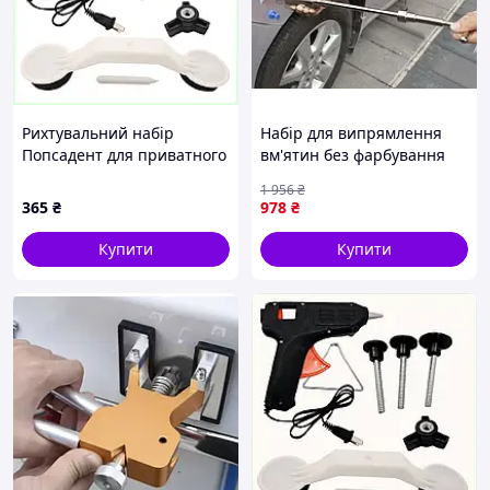
Рихтувальний набір
Набір для випрямлення
Попсадент для приватного
вм'ятин без фарбування
використання, 858BK021K3
Xtrobb (Польща),
1 956
₴
Інструмент для видалення
365
₴
978
₴
вм' Готово до відправки
Купити
Купити