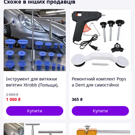
Схоже в інших продавців
Інструмент для витяжки
Ремонтний комплект Pops
вм'ятин Xtrobb (Польща),
a Dent для самостійної
Інструмент для правки
рихтовки, 8K58021X3
2 000
₴
вм'ятин без фарбування,
1 000
₴
365
₴
Прилад для рихтування
вм'ятин, QLL
Купити
Купити