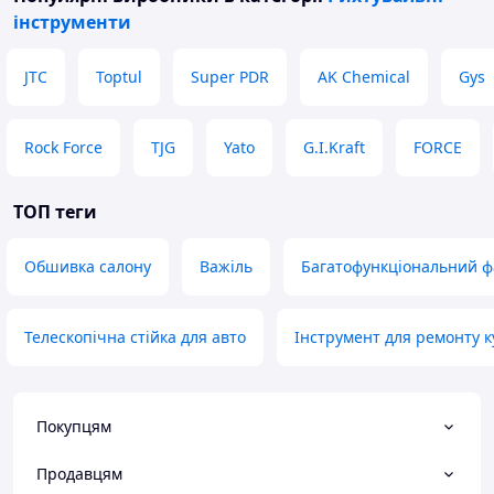
інструменти
JTC
Toptul
Super PDR
AK Chemical
Gys
Rock Force
TJG
Yato
G.I.Kraft
FORCE
ТОП теги
Обшивка салону
Важіль
Багатофункціональний ф
Телескопічна стійка для авто
Інструмент для ремонту 
Покупцям
Продавцям