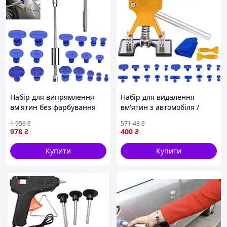
Набір для випрямлення
Набір для видалення
вм'ятин без фарбування
вм'ятин з автомобіля /
Xtrobb (Польща),
Набір для рихтування авто
1 956
₴
571
.43
₴
Інструмент для видалення
/ Інструмент для
978
₴
400
₴
вм' Доставка по Україні
видалення вм'ятин без
фарбування
Купити
Купити