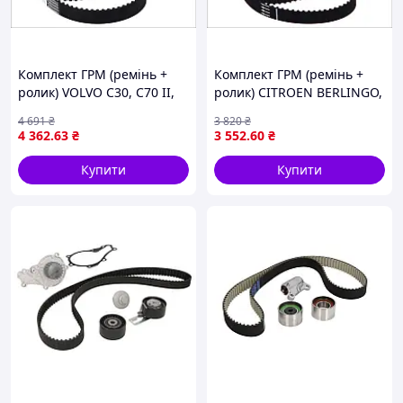
Комплект ГРМ (ремінь +
Комплект ГРМ (ремінь +
ролик) VOLVO C30, C70 II,
ролик) CITROEN BERLINGO,
S40 II, S60 I, S60 II, S80 I,
BERLINGO MULTISPACE, C2,
4 691
₴
3 820
₴
S80 II, V40, V50, V60 I, V70
C3 I, C3 III, C3 PLURIEL, C4,
4 362
.63
₴
3 552
.60
₴
II, V70 III, XC60 I,
C4 I, C4 II, C-ELYSEE,
Купити
Купити