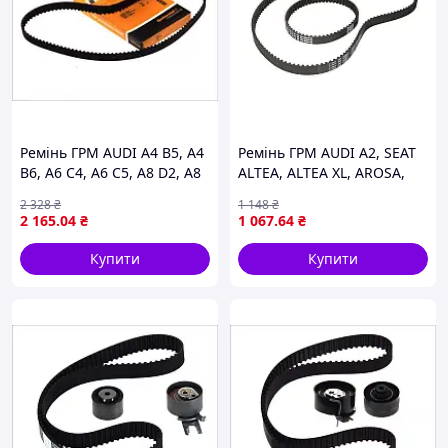
Ремінь ГРМ AUDI A4 B5, A4
Ремінь ГРМ AUDI A2, SEAT
B6, A6 C4, A6 C5, A8 D2, A8
ALTEA, ALTEA XL, AROSA,
D3, ALLROAD C5, SKODA
CORDOBA, CORDOBA
2 328
₴
1 148
₴
SUPERB I, VW PASSAT B5,
VARIO, IBIZA II, IBIZA III,
2 165
.04
₴
1 067
.64
₴
PASSAT B5.5, PHAETON,
IBIZA IV, IBIZA IV SC, IBIZA
TOUAREG
IV ST,
Купити
Купити