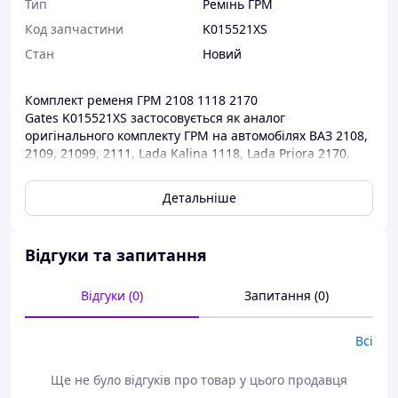
Тип
Ремінь ГРМ
Код запчастини
K015521XS
Стан
Новий
Комплект ременя ГРМ 2108 1118 2170
Gates K015521XS застосовується як аналог
оригінального комплекту ГРМ на автомобілях ВАЗ 2108,
2109, 21099, 2111, Lada Kalina 1118, Lada Priora 2170.
Комплекти ременя ГРМ від виробника Gates мають
Детальніше
гарну якість і мають попит в автовласників у всьому
світі.
Комплекти ременя ГРМ ви завжди зможете придбати в
Відгуки та запитання
нашому інтернет-магазині за найдоступнішими цінами.
Відгуки (0)
Запитання (0)
Всі
Ще не було відгуків про товар у цього продавця