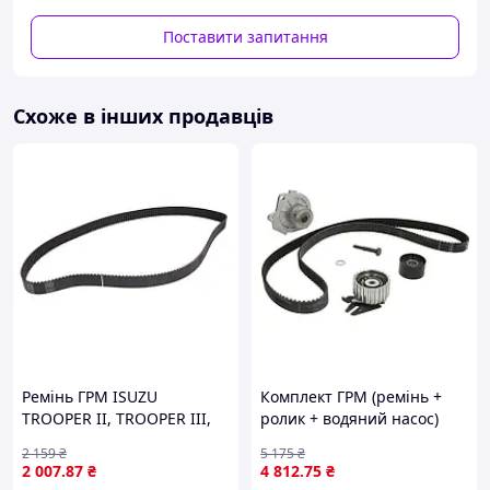
Поставити запитання
Схоже в інших продавців
Ремінь ГРМ ISUZU
Комплект ГРМ (ремінь +
TROOPER II, TROOPER III,
ролик + водяний насос)
LEXUS ES, OPEL FRONTERA
FIAT BRAVA, BRAVO I,
2 159
₴
5 175
₴
B, MONTEREY B, TOYOTA
DOBLO, MAREA, PALIO,
2 007
.87
₴
4 812
.75
₴
CAMRY 3.0/3.2/3.5 06.91-
PUNTO, STRADA, JEEP