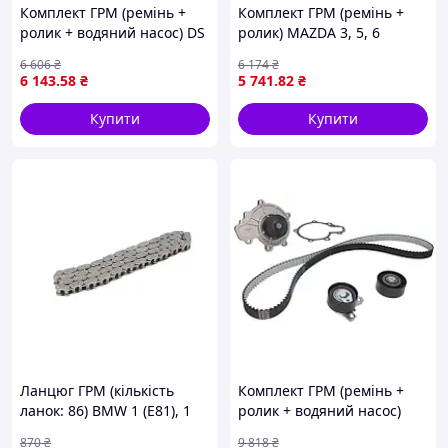
Комплект ГРМ (ремінь +
Комплект ГРМ (ремінь +
ролик + водяний насос) DS
ролик) MAZDA 3, 5, 6
DS 5, VOLVO C30, S40 II, S60
1.6D/2.0D 06.02-12.10 SNR
6 606
₴
6 174
₴
II, S80 II, V40, V50, V60 I,
KD470.30
6 143
.58
₴
5 741
.82
₴
V70 III, CITROEN
Купити
Купити
Ланцюг ГРМ (кількість
Комплект ГРМ (ремінь +
ланок: 86) BMW 1 (E81), 1
ролик + водяний насос)
(E82), 1 (E87), 1 (E88), 1
CHEVROLET CAPTIVA,
870
₴
9 818
₴