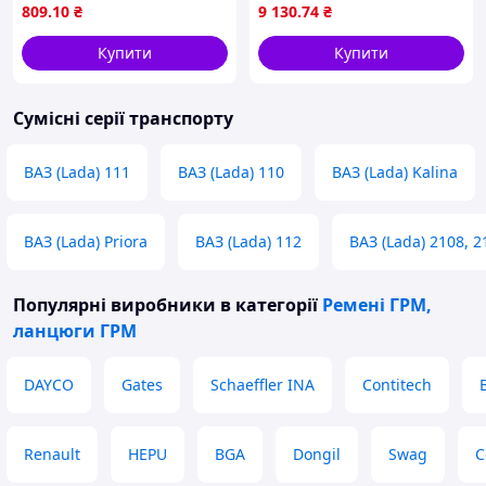
(F20), 1 (F21), 2 (F22, F87), 2
CRUZE, EPICA, LACETTI,
809
.10
₴
9 130
.74
₴
(F23), 2 (F45), 2 GRAN
NUBIRA, OPEL ANTARA A
2.0D 01.05- DAYCO
Купити
Купити
Сумісні серії транспорту
ВАЗ (Lada) 111
ВАЗ (Lada) 110
ВАЗ (Lada) Kalina
ВАЗ (Lada) Priora
ВАЗ (Lada) 112
ВАЗ (Lada) 2108, 2
Популярні виробники
в категорії
Ремені ГРМ,
ланцюги ГРМ
DAYCO
Gates
Schaeffler INA
Contitech
Renault
HEPU
BGA
Dongil
Swag
C