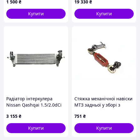
1 500
₴
19 330
₴
Купити
Купити
Радіатор інтеркулера
Стяжка механічної навіски
Nissan Qashqai 1.5/2.0dCi
МТЗ задньої у зборі з
07-14р. 14461BB30A
сережками та вушком
3 155
₴
751
₴
(посилена) (вир-во ДК) О
2347799925
Купити
Купити