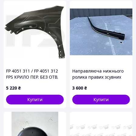
FP 4051 311 / FP 4051 312
Направляюча нижнього
FPS КРИЛО ПЕР. БЕЗ ОТВ.
ролика правих зсувних
KIA NIRO 66311G5000,
дверей Renault Master 3
5 220
₴
3 600
₴
66321G5000
Opel Movano 3 Nissan
NV400 2010-> 745900003R
Купити
Купити