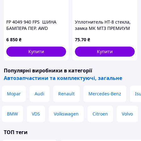
FP 4049 940 FPS ШИНА
Уплотнитель НТ-8 стекла,
БАМПЕРА ПЕР. AWD
замка МК МТЗ ПРЕМИУМ
(USA)Kia Sportage IV (QL).
(пр-во ДК Украина) О
6 850
₴
75
.70
₴
64900-D9200
2382978203
Купити
Купити
Популярні виробники
в категорії
Автозапчастини та комплектуючі, загальне
Mopar
Audi
Renault
Mercedes-Benz
Is
BMW
VDS
Volkswagen
Citroen
Volvo
ТОП теги