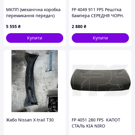
МКПП (механічна коробка
FP 4049 911 FPS Решітка
перемикання передач)
бампера СЕРЕДНЯ ЧОРН.
GFM 5-ти
ГЛЯНЕЦЬ Kia Sportage IV
5 555
₴
2 880
₴
ступкаVolkswagen Passat
KOREA 86569D9510
B5 Audi A4 B6 B7 Audi A6
Купити
Купити
C5 1.9 TDI
Жабо Nissan X-trail T30
FP 4051 280 FPS КАПОТ
СТАЛЬ KIA NIRO
66400G5000