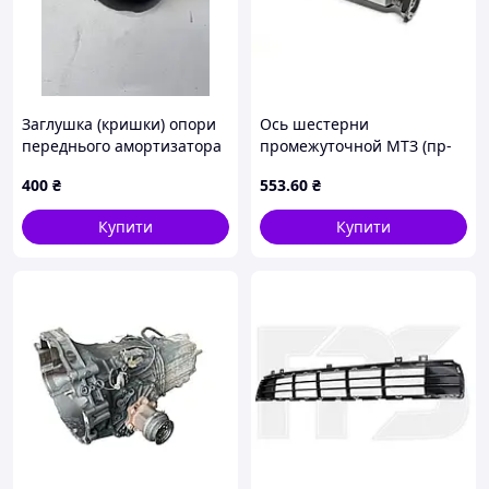
Заглушка (кришки) опори
Ось шестерни
переднього амортизатора
промежуточной МТЗ (пр-
пильник
во ДК Украина) О
400
₴
553
.60
₴
23181225299
Купити
Купити