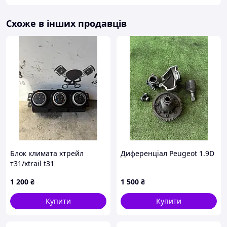
Схоже в інших продавців
Блок климата хтрейл
Диференціал Peugeot 1.9D
т31/xtrail t31
1 200
₴
1 500
₴
Купити
Купити