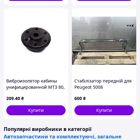
Виброизолятор кабины
Стабілізатор передній для
унифицированной МТЗ 80,
Peugeot 5008
82 ПРЕМИУМ (пр-во ДК
209
.40
₴
600
₴
Украина) О 2350946401
Купити
Купити
Популярні виробники
в категорії
Автозапчастини та комплектуючі, загальне