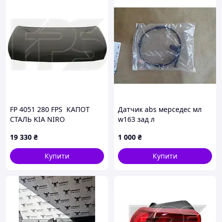
FP 4051 280 FPS КАПОТ
Датчик abs мерседес мл
СТАЛЬ KIA NIRO
w163 зад л
66400G5000
19 330
₴
1 000
₴
Купити
Купити