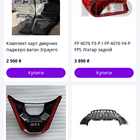
Комплект карт дверних
FP 4076 F3-P / FP 4076 F4-P
паджеро вагон 3/pajero
FPS Ліхтар задній
wagon 3
KIA K5 92401-L2000, 92402-
2 500
₴
3 890
₴
L2000
Купити
Купити