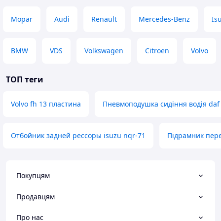
Mopar
Audi
Renault
Mercedes-Benz
Is
BMW
VDS
Volkswagen
Citroen
Volvo
ТОП теги
Volvo fh 13 пластина
Пневмоподушка сидіння водія daf 
Отбойник задней рессоры isuzu nqr-71
Підрамник пере
Покупцям
Продавцям
Про нас