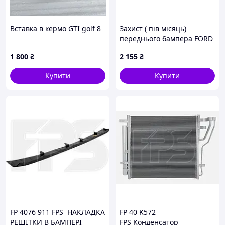
Вставка в кермо GTI golf 8
Захист ( пів місяць)
переднього бампера FORD
C-MAX MK2 GRAND C-MAX
1 800
₴
2 155
₴
AM51A8B384A 2011-2014
Купити
Купити
FP 4076 911 FPS НАКЛАДКА
FP 40 K572
РЕШІТКИ В БАМПЕРІ
FPS Конденсатор