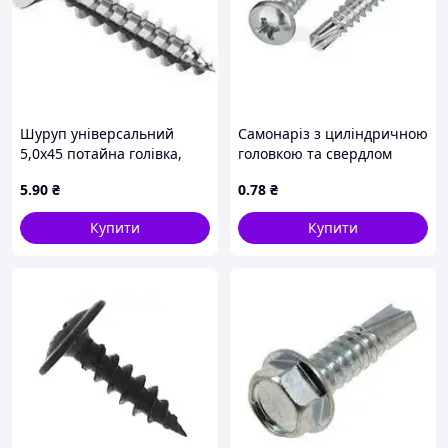
Шуруп універсальний
Самонаріз з циліндричною
5,0х45 потайна голівка,
головкою та свердлом
повна різьба, А2
3,5х16 DIN 7504N
5
.90
₴
0
.78
₴
нержавіюча сталь
оцинкований
Купити
Купити