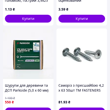
головкою, гострий 3,9х25
оцинкований
DIN 7981 оцинкований
1
.13
₴
3
.59
₴
Купити
Купити
Шурупи для деревини та
Саморiз з пресшайбою 4,2
ДСП Parkside (5,0 x 60 мм)
х 63 50шт ТМ FASTENERS
150 шт
HOUSE
1 100
₴
550
₴
81
.93
₴