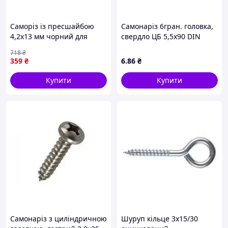
Саморіз із пресшайбою
Самонаріз 6гран. головка,
4,2х13 мм чорний для
свердло ЦБ 5,5х90 DIN
кріплення в будівництві та
7504К
718
₴
ремонті гострий 1000 шт.
359
₴
6
.86
₴
Купити
Купити
Самонаріз з циліндричною
Шуруп кільце 3х15/30