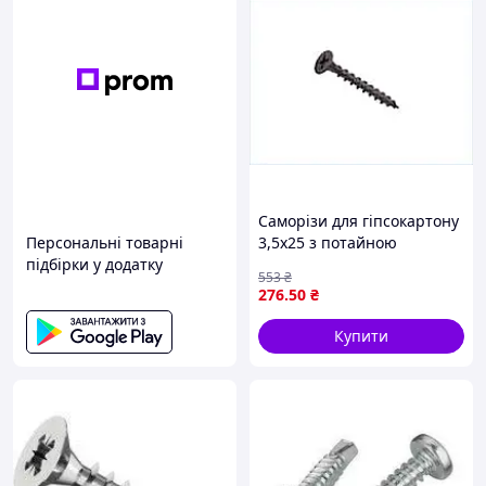
Саморізи для гіпсокартону
Персональні товарні
3,5х25 з потайною
підбірки у додатку
головкою фосфатовані для
553
₴
кріплення в метал 1000
276
.50
₴
шт.
Купити