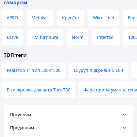
саморізи
APRO
Metalvis
КрепТех
Wkret-met
Евр
Essve
HM furnitura
Norm
Intertool
100
ТОП теги
Радіатор 11 тип 500х1500
Шуруп підкрилка 5 E60
Біти зірочка для авто Torx T30
Фара протитуманна rena
Покупцям
Продавцям