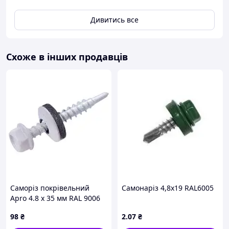
Дивитись все
Схоже в інших продавців
Саморіз покрівельний
Самонаріз 4,8х19 RAL6005
Apro 4.8 x 35 мм RAL 9006
(50 шт.) (SDS48359006)
98
₴
2
.07
₴