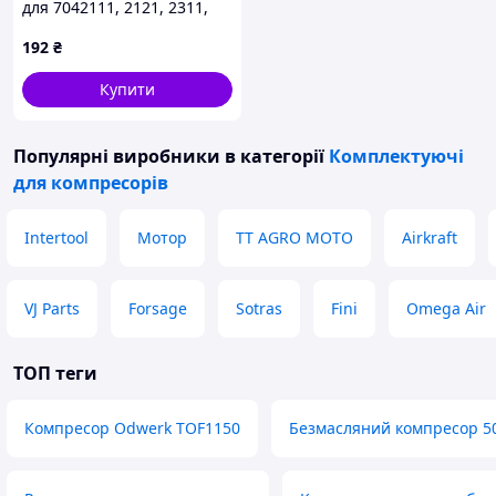
для 7042111, 2121, 2311,
3131, 3141, 3515, 3525
192
₴
Купити
Популярні виробники
в категорії
Комплектуючі
для компресорів
Intertool
Мотор
TT AGRO MOTO
Airkraft
VJ Parts
Forsage
Sotras
Fini
Omega Air
ТОП теги
Компресор Odwerk TOF1150
Безмасляний компресор 5