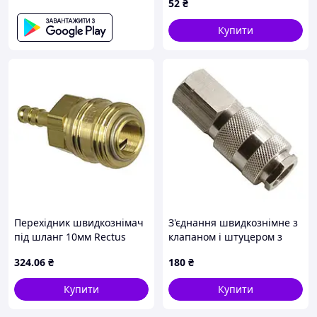
52
₴
Купити
Перехідник швидкознімач
З'єднання швидкознімне з
під шланг 10мм Rectus
клапаном і штуцером з
внутрішнім різьбленням
324
.06
₴
180
₴
1/4
Купити
Купити