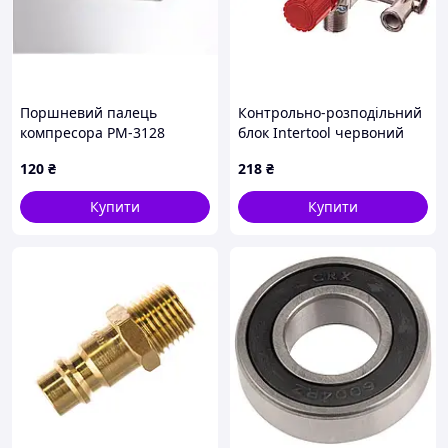
Поршневий палець
Контрольно-розподільний
компресора РМ-3128
блок Intertool червоний
(PT-9092)
120
₴
218
₴
Купити
Купити