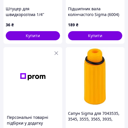
Штуцер для
Підшипник вала
швидкороз'єма 1/4"
колінчастого Sigma (6004)
зовнішнє різблення
для 7042311
36
₴
189
₴
ROCKFORCE RF-SE2-2PM
Купити
Купити
Сапун Sigma для 7043535,
Персональні товарні
3545, 3555, 3565, 3935,
підбірки у додатку
3945