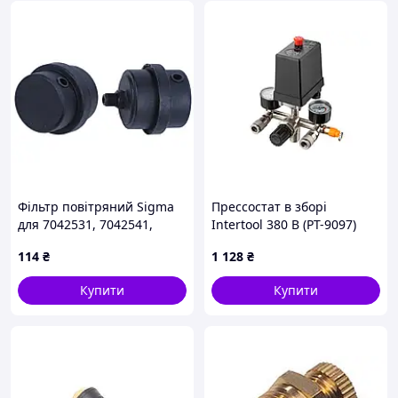
Фільтр повітряний Sigma
Прессостат в зборі
для 7042531, 7042541,
Intertool 380 В (PT-9097)
7042551, 7042561
114
₴
1 128
₴
Купити
Купити