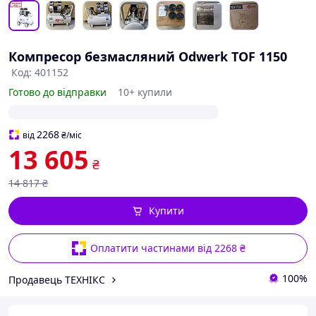
Компресор безмасляний Odwerk TOF 1150
Код: 401152
Готово до відправки
10+ купили
2268
від
₴
/міс
13 605
₴
14 817
₴
Купити
Оплатити частинами від 2268 ₴
100%
Продавець ТЕХНІКС