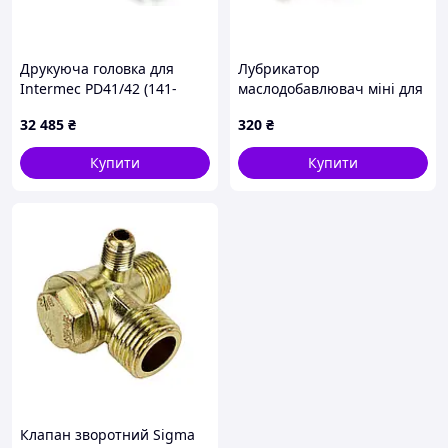
Друкуюча головка для
Лубрикатор
Intermec PD41/42 (141-
маслодобавлювач міні для
000045-962)
пневмосистем «Profi» 1/4
32 485
₴
320
₴
(пропускна здатність
1750л/хв) Forsage F-AL2000-
Купити
Купити
02
Клапан зворотний Sigma