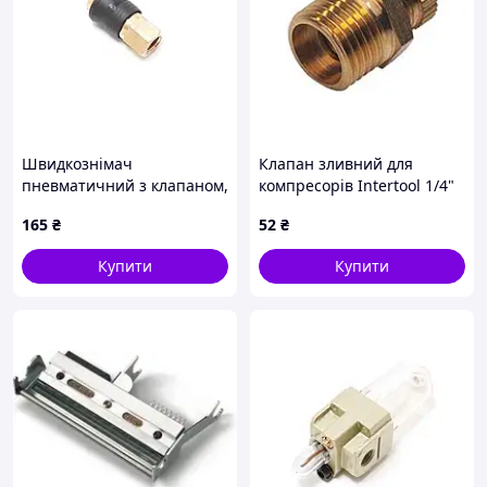
Швидкознімач
Клапан зливний для
пневматичний з клапаном,
компресорів Intertool 1/4"
внутрішнє різьблення 1/4"
круглий (PT-5020)
165
₴
52
₴
(ONE TOUCH) Forsage F-
SE6-2SF
Купити
Купити