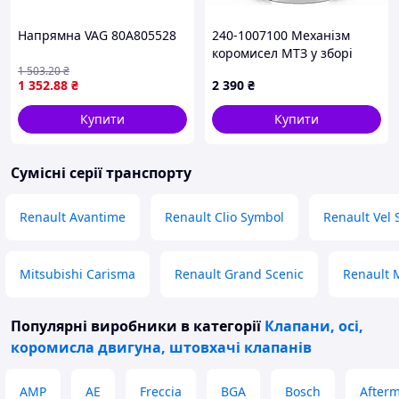
Напрямна VAG 80A805528
240-1007100 Механізм
коромисел МТЗ у зборі
(клапанний)
1 503
.20
₴
1 352
.88
₴
2 390
₴
Купити
Купити
Сумісні серії транспорту
Renault Avantime
Renault Clio Symbol
Renault Vel 
Mitsubishi Carisma
Renault Grand Scenic
Renault
Популярні виробники
в категорії
Клапани, осі,
коромисла двигуна, штовхачі клапанів
AMP
AE
Freccia
BGA
Bosch
Afterm