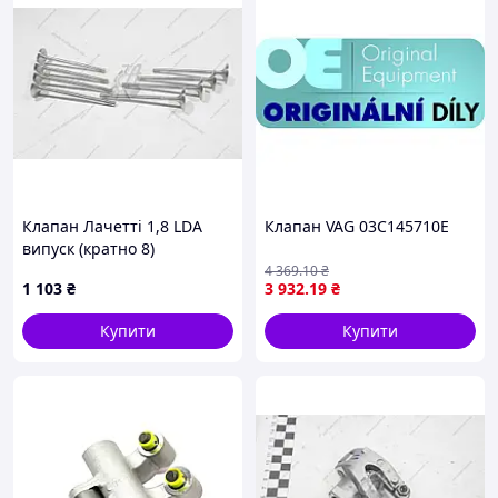
Клапан Лачетті 1,8 LDA
Клапан VAG 03C145710E
випуск (кратно 8)
(93333562) GM
4 369
.10
₴
1 103
₴
3 932
.19
₴
Купити
Купити