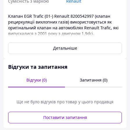
Сумісність з маркою
Renault
Клапан EGR Trafic (01-) Renault 8200542997 (клапан
рециркуляції вихлопних газів) використовується як
оригінальний клапан на автомобілях Renault Trafic, які
випускалися з 2001 року з двигуном 1,9dci.
Клапана EGR від торгової марки Renault мають дуже
Детальніше
високу якість виготовлення, забезпечуючи високий
термін експлуатації деталі.
Клапана рециркуляції вихлопних газів ви завжди
Відгуки та запитання
зможете придбати в нашому інтернет-магазині за
найдоступнішими цінами.
Відгуки (0)
Запитання (0)
Ще не було відгуків про товар у цього продавця
Поставити запитання