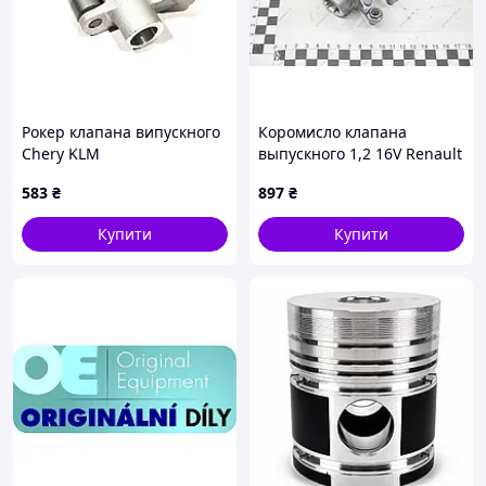
Рокер клапана випускного
Коромисло клапана
Chery KLM
выпускного 1,2 16V Renault
Clio II (132853895R) Renault
583
₴
897
₴
Купити
Купити