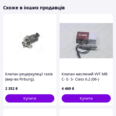
Схоже в інших продавців
Клапан рециркуляції газів
Клапан масляний VVT MB
(вир-во Pirburg).
C- E- S- Class 6.2 (06-)
(7.02901.05.0)
(11419801) VIKA
2 352
₴
4 469
₴
Купити
Купити