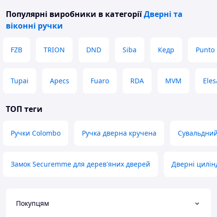
Популярні виробники
в категорії
Дверні та
віконні ручки
FZB
TRION
DND
Siba
Кедр
Punto
Tupai
Apecs
Fuaro
RDA
MVM
Eles
ТОП теги
Ручки Colombo
Ручка дверна кручена
Сувальдний
Замок Securemme для дерев'яних дверей
Дверні цилін
Покупцям