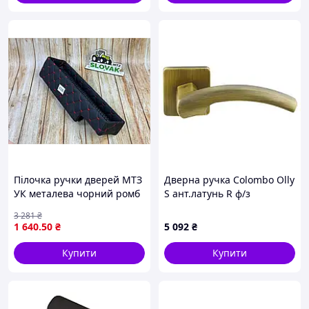
Пілочка ручки дверей МТЗ
Дверна ручка Colombo Olly
УК металева чорний ромб
S ант.латунь R ф/з
із червоною ниткою для
3 281
₴
заміни та декору
1 640
.50
₴
5 092
₴
Купити
Купити