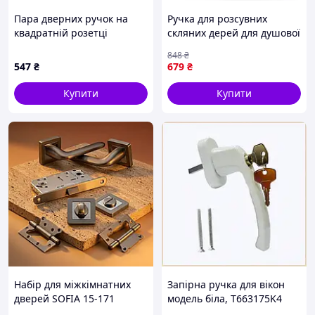
Пара дверних ручок на
Ручка для розсувних
квадратній розетці
скляних дерей для душової
алюміній TRION ELECTRA
кабіни з нержавіючої сталі
848
₴
AL-74 SN/CP сатин/хром
HDL-555 кноб фурнітура
547
₴
679
₴
для душових кабін ручка
для
Купити
Купити
Набір для міжкімнатних
Запірна ручка для вікон
дверей SOFIA 15-171
модель біла, T663175K4
GRAFIT/CP: замок-защіпка