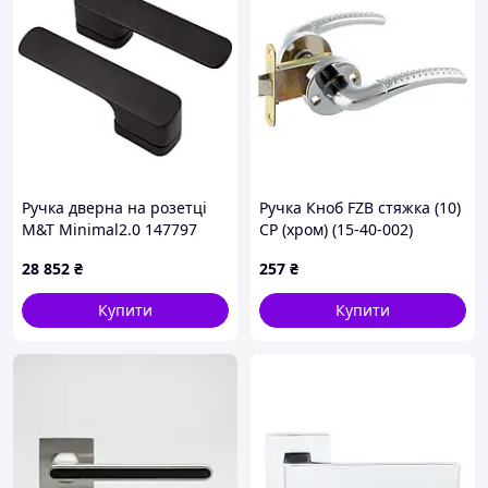
Ручка дверна на розетці
Ручка Кноб FZB стяжка (10)
M&T Minimal2.0 147797
СР (хром) (15-40-002)
Right TIN-K титан/чорний
28 852
₴
257
₴
матовий, в комплекті з WC
Купити
Купити