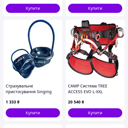
Купити
Купити
Страхувальне
CAMP Система TREE
пристосування Singing
ACCESS EVO L-XXL
Rock Hornet Belay Tube
1 333
₴
20 540
₴
Titanium (1033-SR
K6110.EE)
Купити
Купити