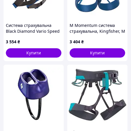
Система страхувальна
M Momentum система
Black Diamond Vario Speed
страхувальна, Kingfisher, M
(1033-BD 650075.KFSH)
3 554
₴
3 404
₴
Купити
Купити