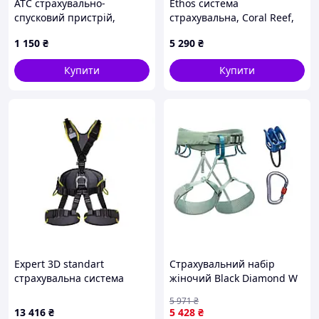
ATC страхувально-
Ethos система
спусковий пристрій,
страхувальна, Coral Reef,
Purple, One Size
M
1 150
₴
5 290
₴
Купити
Купити
Expert 3D standart
Страхувальний набір
страхувальна система
жіночий Black Diamond W
повна, XL
Momentum Package, Desert
5 971
₴
Sage, L [n-7936]
13 416
₴
5 428
₴