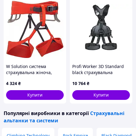
W Solution система
Profi Worker 3D Standard
страхувальна жіноча,
black страхувальна
Octane, M
система повна, XL
4 324
₴
10 764
₴
Купити
Купити
Популярні виробники
в категорії
Страхувальні
альтанки та системи
Climbing Technology
Rock Empire
Black Diamond