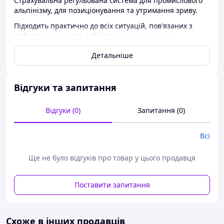
Страхувальна регульована система для промислового
альпінізму, для позиціонування та утримання зриву.
Підходить практично до всіх ситуацій, пов'язаних з
роботами на висоті, забезпечуючи при цьому
оптимальний комфорт.
Детальніше
зручний дизайн, простота і комфорт
широкий напівтвердий пояс і ножні петлі, з
підкладкою з дихаючого матеріалу, що забезпечує
Відгуки та запитання
комфорт при зависанні
4 "полічкі" для розвішування спорядження.
Відгуки (0)
Запитання (0)
Охоплення
Розмір
Вага системи, м
поясу, см
Всі
S/M
60-89
505
Ще не було відгуків про товар у цього продавця
L/XL
75-118
530
Поставити запитання
Сертифіковано згідно з чинним законодавством та
відповідає ДСТУ EN 813:2017 (EN 813:2015, IDT)
Схоже в інших продавців