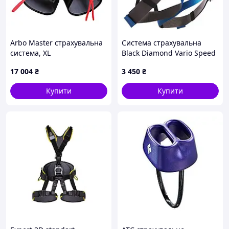
Arbo Master страхувальна
Система страхувальна
система, XL
Black Diamond Vario Speed
Blue (1033-BD 650075.KFSH)
17 004
₴
3 450
₴
Купити
Купити