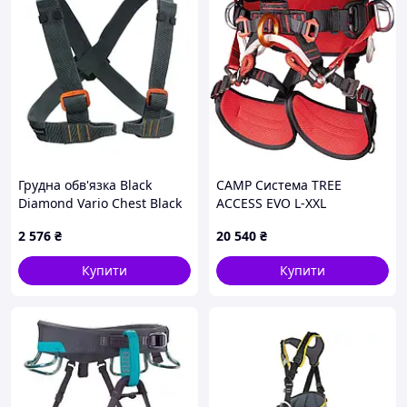
Грудна обв'язка Black
CAMP Система TREE
Diamond Vario Chest Black
ACCESS EVO L-XXL
(1033-BD 650074.BLAK)
2 576
₴
20 540
₴
Купити
Купити