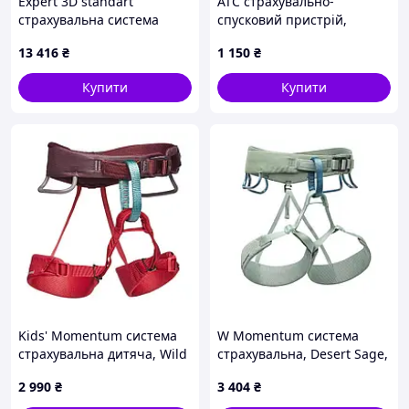
Expert 3D standart
ATC страхувально-
страхувальна система
спусковий пристрій,
повна, XL
Purple, One Size
13 416
₴
1 150
₴
Купити
Купити
Kids' Momentum система
W Momentum система
страхувальна дитяча, Wild
страхувальна, Desert Sage,
Rose, One Size
M
2 990
₴
3 404
₴