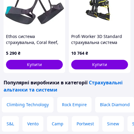
Ethos система
Profi Worker 3D Standard
страхувальна, Coral Reef,
страхувальна система
M
повна, XL
5 290
₴
10 764
₴
Купити
Купити
Популярні виробники
в категорії
Страхувальні
альтанки та системи
Climbing Technology
Rock Empire
Black Diamond
S&L
Vento
Camp
Portwest
Sinew