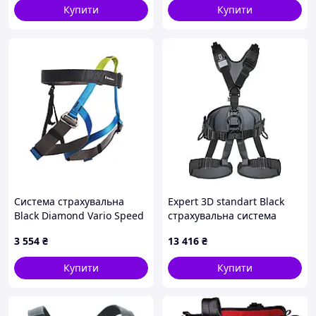
Купити
Купити
Система страхувальна
Expert 3D standart Black
Black Diamond Vario Speed
страхувальна система
(1033-BD 650075.KFSH)
повна, XL
3 554
₴
13 416
₴
Купити
Купити