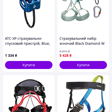
ATC-XP страхувально-
Страхувальний набір
спусковий пристрій, Blue,
жіночий Black Diamond W
One Size
Momentum Package, Desert
5 971
₴
Sage, L [n-7936]
1 334
₴
5 428
₴
Купити
Купити