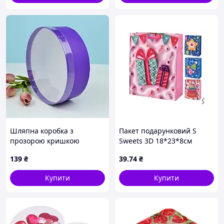
Шляпна коробка з
Пакет подарунковий S
прозорою кришкою
Sweets 3D 18*23*8см
"Фіолетова" 20 см
паперовий R98654 ТМ
139
₴
39
.74
₴
STENSON
Купити
Купити