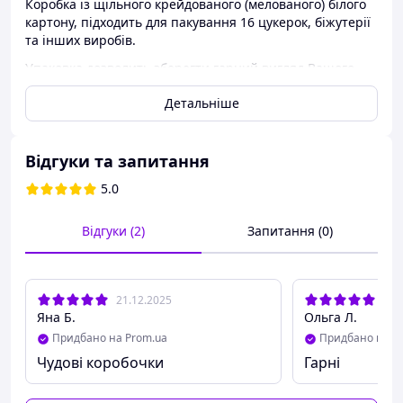
Коробка із щільного крейдованого (мелованого) білого
картону, підходить для пакування 16 цукерок, біжутерії
та інших виробів.
Упаковка дозволить зберегти гарний вигляд Вашого
виробу.
Детальніше
Характеристики
Present-Pack
Відгуки та запитання
Виробник
(Україна)
5.0
Довжина
200 мм
Відгуки (2)
Запитання (0)
Ширина
200 мм
Висота
35 мм
21.12.2025
27.
Яна Б.
Ольга Л.
Білий крейдований
Матеріал
Придбано на Prom.ua
Придбано на P
картон.
Чудові коробочки
Гарні
Вікно
ТАК