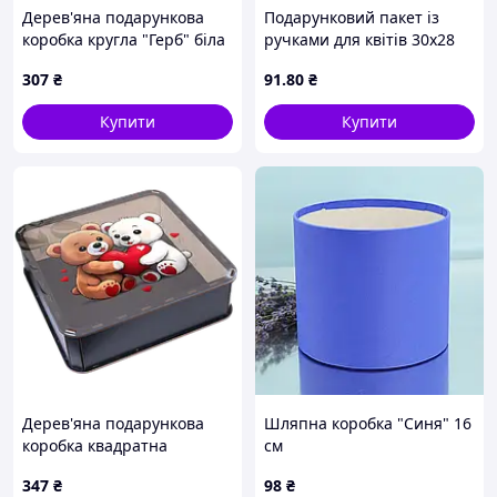
Дерев'яна подарункова
Подарунковий пакет із
коробка кругла "Герб" біла
ручками для квітів 30х28
33 см
см. Друк на пакетах за
307
₴
91
.80
₴
запитом. Подарункові
пакети для букетів із
Купити
Купити
логотипом
Дерев'яна подарункова
Шляпна коробка "Синя" 16
коробка квадратна
см
"Ведмедики з серцем"
347
₴
98
₴
чорна 32,5 см