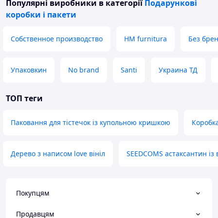
Популярні виробники
в категорії
Подарункові
коробки і пакети
Собственное производство
HM furnitura
Без бре
Упаковкин
No brand
Santi
Украина ТД
ТОП теги
Паковання для тістечок із купольною кришкою
Коробка
Дерево з написом love вініл
SEEDCOMS астаксантин із в
Покупцям
Продавцям