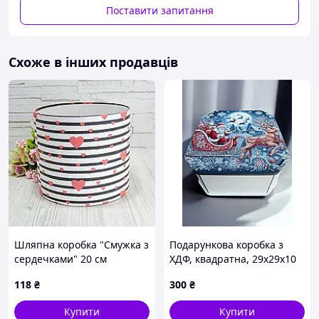
Поставити запитання
Вкладиші на 16
Інше
цукерок
Схоже в інших продавців
Шляпна коробка "Смужка з
Подарункова коробка з
сердечками" 20 см
ХДФ, квадратна, 29х29х10
см — дизайн №9
118
₴
300
₴
Купити
Купити