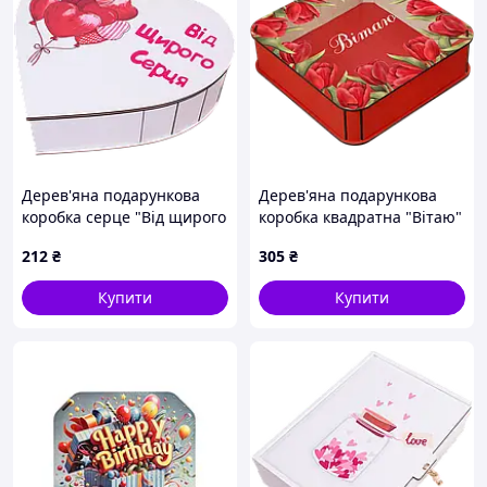
Дерев'яна подарункова
Дерев'яна подарункова
коробка серце "Від щирого
коробка квадратна "Вітаю"
серця" біла 31 см
червона 27 см
212
₴
305
₴
Купити
Купити