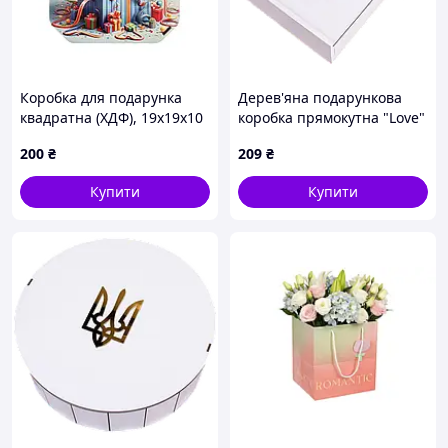
Коробка для подарунка
Дерев'яна подарункова
квадратна (ХДФ), 19х19х10
коробка прямокутна "Love"
см, варіант №23
банка з сердечками" біла
200
₴
209
₴
23 см
Купити
Купити