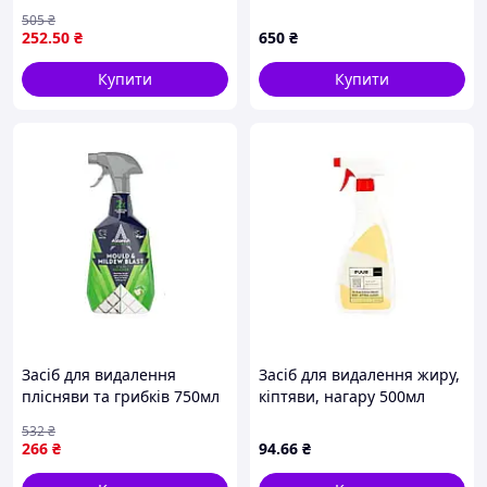
миючих пилососів
505
₴
252
.50
₴
650
₴
Купити
Купити
Засіб для видалення
Засіб для видалення жиру,
плісняви та грибків 750мл
кіптяви, нагару 500мл
тригер ТМ ASTONISH
тригер ТМ PUUR
532
₴
266
₴
94
.66
₴