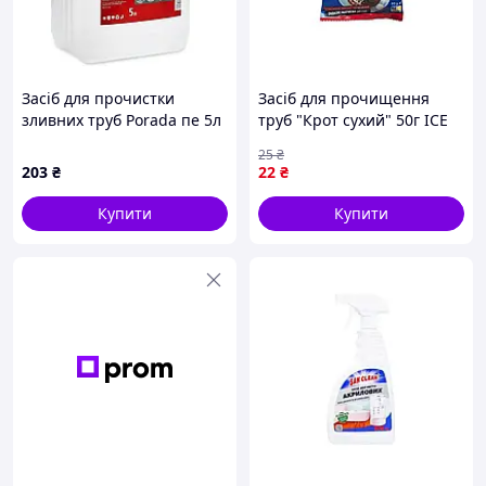
Засіб для прочистки
Засіб для прочищення
зливних труб Porada пе 5л
труб "Крот сухий" 50г ICE
(761188)
BLIK
25
₴
203
₴
22
₴
Купити
Купити