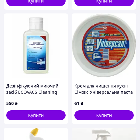
Купити
Купити
Дезінфікуючий миючий
Крем для чищення кухні
засіб ECOVACS Cleaning
Сімокс Універсальна паста
Disinfectant Nano Platinum
400 г (4820026430041)
550
₴
61
₴
260 мл для роботів-
(U1019582_BR)
пилососів
Купити
Купити