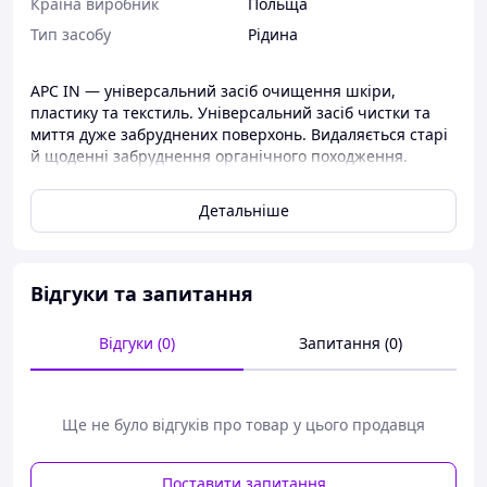
Країна виробник
Польща
Тип засобу
Рідина
APC IN — універсальний засіб очищення шкіри,
пластику та текстиль. Універсальний засіб чистки та
миття дуже забруднених поверхонь. Видаляється старі
й щоденні забруднення органічного походження.
Півголосно чистить шкіряні поверхні (особливо
лакована шкіра), текстильні поверхні з стійким
Детальніше
кольором, пластикові поверхні, а також дерев’яні та
ламіновані поверхні. Безпечний для митих поверхонь.
Загадує процес повторного забруднення.
Відгуки та запитання
ПЕРЕДНАЗНАЧЕННЯ: лицьова лакована шкіра, текстильні
матеріали з стійким кольором,
пластмасові поверхні; дерев’яні та деревоподібні
Відгуки (0)
Запитання (0)
поверхні; шарміновані поверхні, покриті шпоном.
СОСТАВ: <5% неіоногенні поверхнево-активні речовини,
<5% фосфати, <5% натрієве мило, ароматизатор,
Ще не було відгуків про товар у цього продавця
допоміжні речовини.
СПОСОБ ПРИМЕНІ:
Поставити запитання