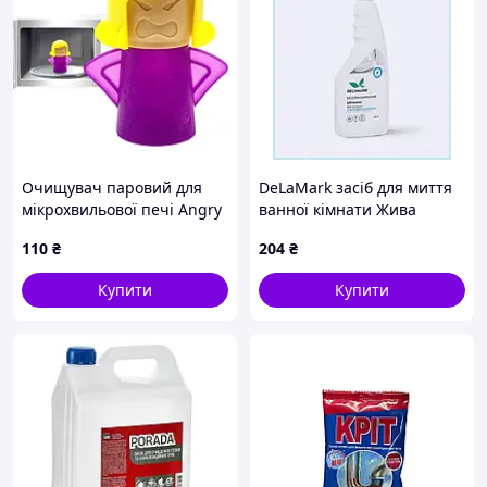
Очищувач паровий для
DeLaMark засіб для миття
мікрохвильової печі Angry
ванної кімнати Жива
Mama Фіолетовий
планета, TC8163503C
110
₴
204
₴
Купити
Купити