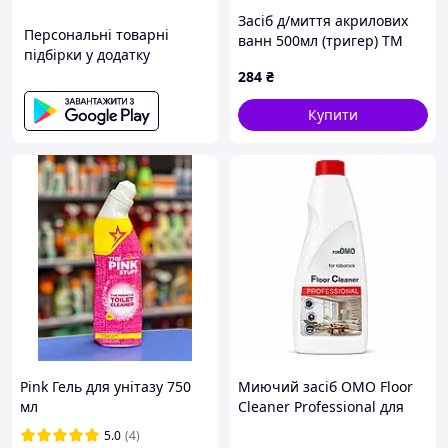
Засіб д/миття акрилових
Персональні товарні
ванн 500мл (тригер) ТМ
підбірки у додатку
САНКЛИН
284
₴
Купити
Pink Гель для унітазу 750
Миючий засіб OMO Floor
мл
Cleaner Professional для
Roborock 480 мл для
5.0
(4)
роботів-пилососів та