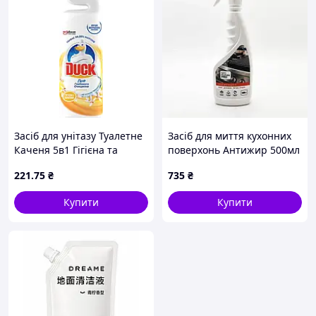
Засіб для унітазу Туалетне
Засіб для миття кухонних
Каченя 5в1 Гігієна та
поверхонь Антижир 500мл
білизна Цитрус 900 мл
- 5 шт. Код/Артикул
221
.75
₴
735
₴
НФ-00001773
Купити
Купити