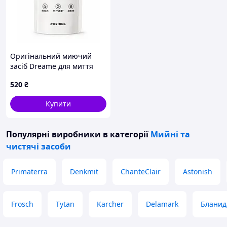
Оригінальний миючий
засіб Dreame для миття
підлоги 300 мл (змінний
520
₴
пакет) для миючих
пилососів
Купити
Популярні виробники
в категорії
Мийні та
чистячі засоби
Primaterra
Denkmit
ChanteClair
Astonish
Frosch
Tytan
Karcher
Delamark
Бланид