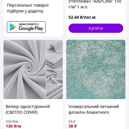
Утеплювач "АльтСлім" 150
Персональні товарні
г/м² 1 м.п.
підбірки у додатку
52
.44
₴/пог.м
Купити
Велюр односторонній
Універсальний нетканий
(СВЕТЛО СІРИЙ)
флізелін блакитного
кольору для шиття,
200
₴/м
55
₴
рукоділля і творчості
130
₴/м
38
₴