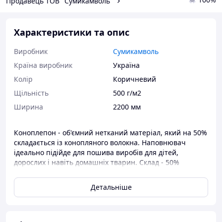
Продавець ТОВ "Сумикамволь"
Характеристики та опис
Виробник
Сумикамволь
Країна виробник
Україна
Колір
Коричневий
Щільність
500 г/м2
Ширина
2200 мм
Коноплепон - об'ємний нетканий матеріал, який на 50%
складається із конопляного волокна. Наповнювач
ідеально підійде для пошива виробів для дітей,
дорослих і навіть домашніх тварин. Склад - 50%
конопляні волокна, 50% - поліестерні волокна.
Детальніше
Коноплепон має ряд характеристик:
- не викликає алергію;
- безпечний як для дітей, так і для дорослих, адже