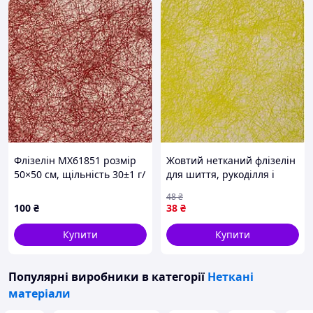
Флізелін MX61851 розмір
Жовтий нетканий флізелін
50×50 см, щільність 30±1 г/
для шиття, рукоділля і
м²
творчих проектів
48
₴
100
₴
38
₴
Купити
Купити
Популярні виробники
в категорії
Неткані
матеріали