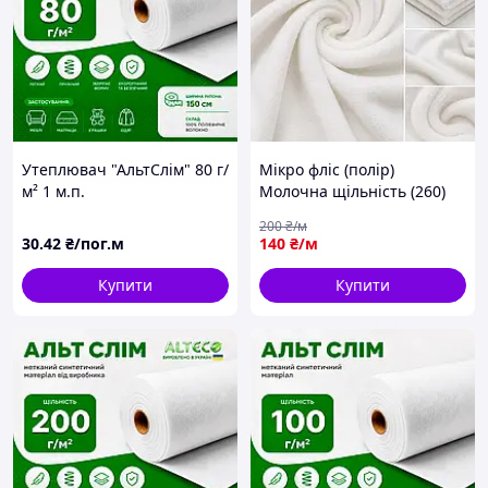
Утеплювач "АльтСлім" 80 г/
Мікро фліс (полір)
м² 1 м.п.
Молочна щільність (260)
ширина 180
200
₴/м
30
.42
₴/пог.м
140
₴/м
Купити
Купити