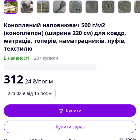
Конопляний наповнювач 500 г/м2
(коноплепон) (ширина 220 см) для ковдр,
матраців, топерів, наматрацників, пуфів,
текстилю
В наявності
20+ купили
312
.24
₴/пог.м
223.02
₴
від 15 пог.м
Купити
Купити зараз
100%