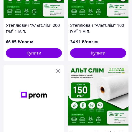
Утеплювач "АльтСлім" 200
Утеплювач "АльтСлім" 100
г/м² 1 м.п.
г/м² 1 м.п.
66
.85
₴/пог.м
34
.91
₴/пог.м
Купити
Купити