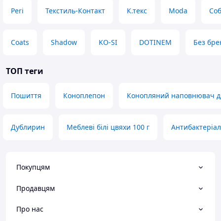
Peri
Текстиль-Контакт
К.текс
Moda
Соб
Coats
Shadow
KO-SI
DOTINEM
Без бре
ТОП теги
Пошиття
Коноплепон
Конопляний наповнювач дл
Дублирин
Меблеві білі цвяхи 100 г
Антибактеріа
Покупцям
Продавцям
Про нас