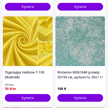
Купити
Купити
Підкладка Нейлон Т-190
Флізелін MX61848 розмір
(Жовтий)
50×50 см, щільність 30±1 г/
м²
45
₴/м
30
₴/м
100
₴
Купити
Купити