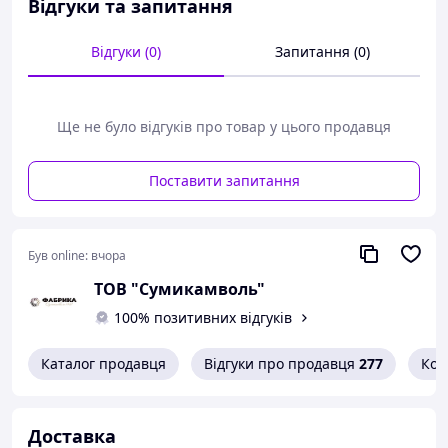
Відгуки та запитання
коноплі вирощують без використання використання
хімікатів
Відгуки (0)
Запитання (0)
- антисептичні властивості, сприяє загоєнню ран і
подряпин;
- не боїться вологи;
Ще не було відгуків про товар у цього продавця
- термоізоляційні властивості, підтримує оптимальну
температуру тіла як в жару, так і в холод;
Поставити запитання
- пропускає повітря, дозволяє шкірі дихати;
- гігроскопічність, швидко вбирає вологу, але при цьому
швидко виводить її назовні;
Був online:
вчора
- не електризується;
ТОВ "Сумикамволь"
- довговічність, легкість в догляді;
100% позитивних відгуків
- приємний трав'яний запах, що позитивно впливає на
діяльність нервової системи.
Каталог продавця
Відгуки про продавця
277
Кон
Доставка