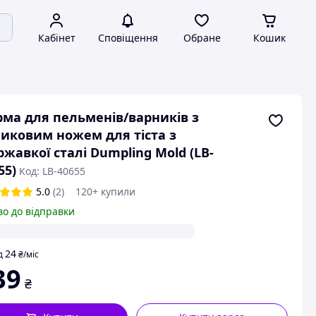
Кабінет
Сповіщення
Обране
Кошик
ма для пельменів/варників з
иковим ножем для тіста з
ржавкої сталі Dumpling Mold (LB-
55)
Код: LB-40655
5.0
(2)
120+ купили
во до відправки
24
д
₴
/міс
39
₴