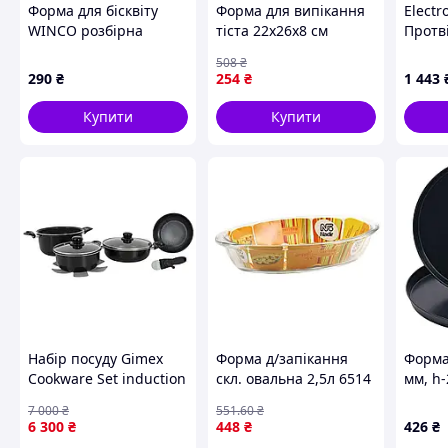
Форма для бісквіту
Форма для випікання
Electr
WINCO розбірна
тіста 22х26х8 см
Протві
(04093)
Пудинг R41037 від
духов
508
₴
бренда STENSON для
проти
290
₴
254
₴
1 443
створення кулінарних
шедеврів
Купити
Купити
Набір посуду Gimex
Форма д/запікання
Форма
Cookware Set induction
скл. овальна 2,5л 6514
мм, h-
7 предметів Black
ТМ SEMPRE
56032
7 000
₴
551
.60
₴
(6977222)
6 300
₴
448
₴
426
₴