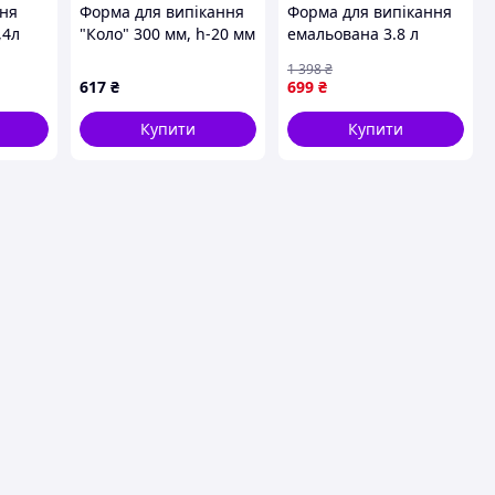
ння
Форма для випікання
Форма для випікання
,4л
"Коло" 300 мм, h-20 мм
емальована 3.8 л
Martellato 1H2X30
коричнева для
1 398
₴
запікання м'яса риби
617
₴
699
₴
овочів і випічки
Купити
Купити