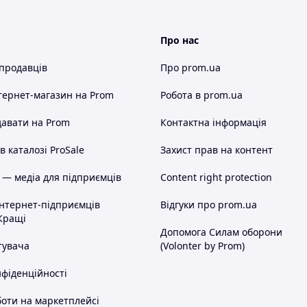
Про нас
 продавців
Про prom.ua
тернет-магазин
на Prom
Робота в prom.ua
авати на Prom
Контактна інформація
 каталозі ProSale
Захист прав на контент
 — медіа для підприємців
Content right protection
інтернет-підприємців
Відгуки про prom.ua
Кращі
Допомога Силам оборони
тувача
(Volonter by Prom)
нфіденційності
оти на маркетплейсі