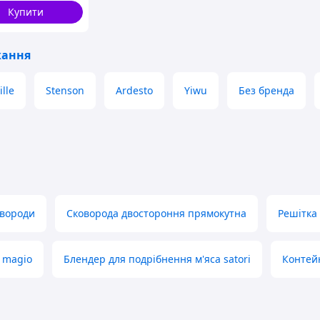
Купити
кання
lle
Stenson
Ardesto
Yiwu
Без бренда
овороди
Сковорода двостороння прямокутна
Решітка
 magio
Блендер для подрібнення м'яса satori
Контей