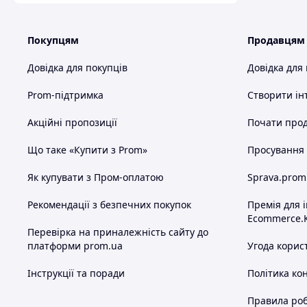
Покупцям
Продавцям
Довідка для покупців
Довідка для
Prom-підтримка
Створити ін
Акційні пропозиції
Почати прод
Що таке «Купити з Prom»
Просування в
Як купувати з Пром-оплатою
Sprava.prom
Рекомендації з безпечних покупок
Премія для 
Ecommerce.
Перевірка на приналежність сайту до
платформи prom.ua
Угода корис
Інструкції та поради
Політика ко
Правила роб