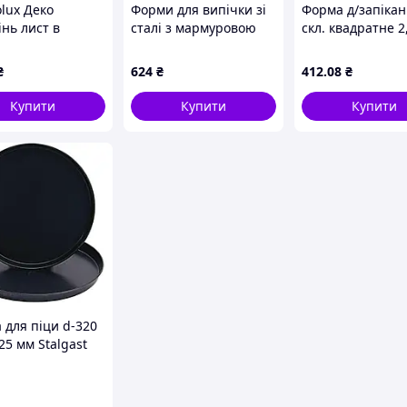
olux Деко
Форми для випічки зі
Форма д/запіка
нь лист в
сталі з мармуровою
скл. квадратне 2
ку форма
крихтою MH-3777
6513 ТМ SEMPRE
вень
B583235CM6
₴
624
₴
412
.08
₴
Купити
Купити
Купити
 для піци d-320
25 мм Stalgast
1