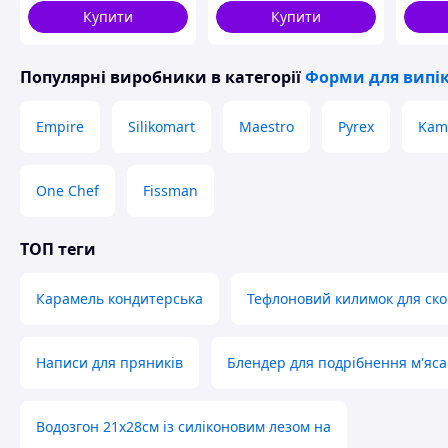
Купити
Купити
Популярні виробники
в категорії
Форми для випі
Empire
Silikomart
Maestro
Pyrex
Kami
One Chef
Fissman
ТОП теги
Карамель кондитерська
Тефлоновий килимок для ск
Написи для пряників
Блендер для подрібнення м'яса
Водозгон 21х28см із силіконовим лезом на