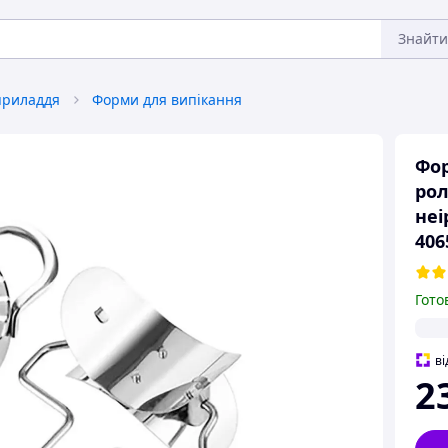
Знайти
приладдя
Форми для випікання
Фор
рол
неі
406
Гото
ві
2