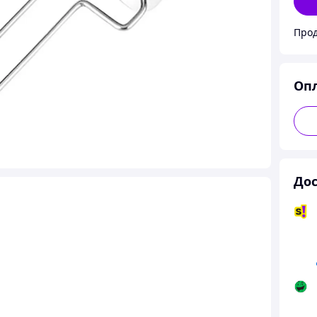
Прод
Оп
Дос