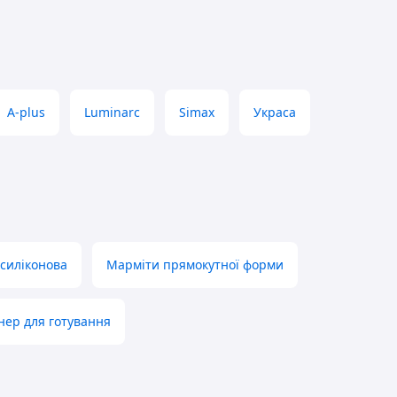
A-plus
Luminarc
Simax
Украса
 силіконова
Марміти прямокутної форми
нер для готування