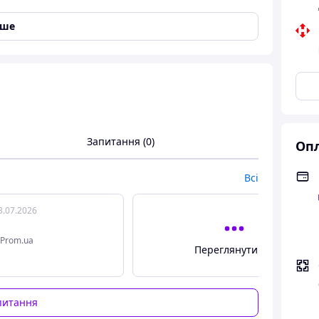
іше
менів
1 роликовий ніж і 1 прес для пельменів із харчової
Запитання (0)
абір полегшить приготування ваших улюблених
Опл
еників, після використовуйте роликовий ніж для
формочку, наповніть його начинкою, а потім
Всі
3.07.2026
Prom.ua
Переглянути всі
питання