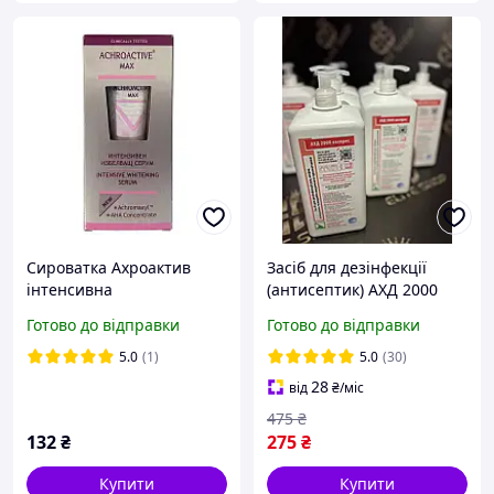
Сироватка Ахроактив
Засіб для дезінфекції
інтенсивна
(антисептик) АХД 2000
відбілювальна 20 мл 2306
експрес, 1 л
Готово до відправки
Готово до відправки
5.0
(1)
5.0
(30)
28
від
₴
/міс
475
₴
132
₴
275
₴
Купити
Купити