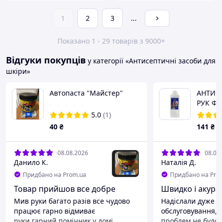
1
2
3
...
Показано 1 - 29 товарів з 9000+
Відгуки покупців
у категорії «Антисептичні засоби для
шкіри»
Автопаста "Майстер"
АНТИС
РУК ФА
5.0
(1)
40
₴
141
₴
08.08.2026
08.08
Данило К.
Наталія Д.
Придбано на Prom.ua
Придбано на Pro
Товар прийшов все добре
Швидко і акура
Мив руки багато разів все чудово
Надіслали дуже ш
працює гарно відмиває
обслуговування, 
руки,гарний помічник у домі
проблем не було,