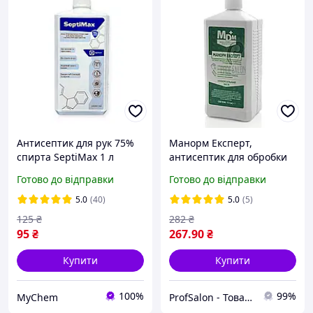
Антисептик для рук 75%
Манорм Експерт,
спирта SeptiMax 1 л
антисептик для обробки
шкіри, флакон з
Готово до відправки
Готово до відправки
дозатором, 1л
5.0
(40)
5.0
(5)
125
₴
282
₴
95
₴
267
.90
₴
Купити
Купити
100%
99%
MyChem
ProfSalon - Товари для професіоналів