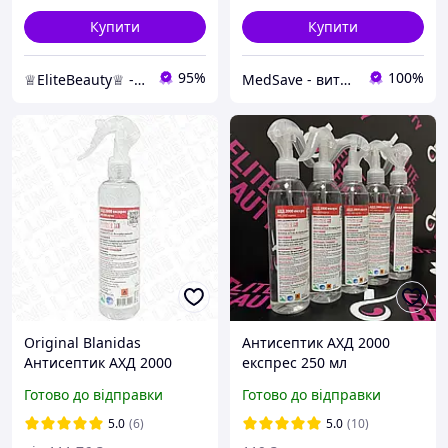
Купити
Купити
95%
100%
♕EliteBeauty♕ - товари для твоєї краси ;)
MedSave - витратні матеріали для індустрії красоти
Original Blanidas
Антисептик АХД 2000
Антисептик АХД 2000
експрес 250 мл
експрес - 250 мл (засіб
Готово до відправки
Готово до відправки
для дезінфекції рук,
шкіри та медичних
5.0
(6)
5.0
(10)
приладів)