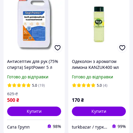
Антисептик для рук (75%
Одеколон з ароматом
спирта) SeptPower 5 л
лимона KANZUK400 мл
антисептичний
Готово до відправки
Готово до відправки
лимонний , 80% спирту
(колонья)
5.0
(19)
5.0
(4)
625
₴
500
₴
170
₴
Купити
Купити
98%
99%
Сата Групп
turkbazar / туркбазар