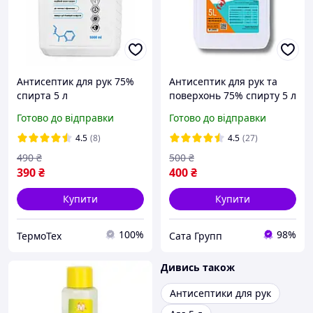
Антисептик для рук 75%
Антисептик для рук та
спирта 5 л
поверхонь 75% спирту 5 л
Готово до відправки
Готово до відправки
4.5
(8)
4.5
(27)
490
₴
500
₴
390
₴
400
₴
Купити
Купити
100%
98%
ТермоТех
Сата Групп
Дивись також
Антисептики для рук