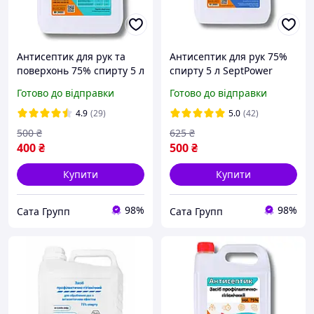
Антисептик для рук та
Антисептик для рук 75%
поверхонь 75% спирту 5 л
спирту 5 л SeptPower
Готово до відправки
Готово до відправки
4.9
(29)
5.0
(42)
500
₴
625
₴
400
₴
500
₴
Купити
Купити
98%
98%
Сата Групп
Сата Групп