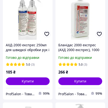
АХД-2000 експрес 250мл
Бланідас 2000 експрес
для швидкої обробки рук і
(АХД 2000 експрес), 1000
шкіри
мл
Готово до відправки
Готово до відправки
5.0
(3)
5.0
(3)
105
₴
266
₴
Купити
Купити
99%
99%
ProfSalon - Товари для професіоналів
ProfSalon - Товари для професіоналів