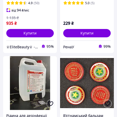
4.9
(50)
5.0
(5)
94
від
₴
/міс
1 135
₴
935
₴
229
₴
Купити
Купити
95%
99%
♕EliteBeauty♕ - товари для твоєї краси ;)
РенаУ
Рідина для дезінфекції
В'єтнамський бальзам