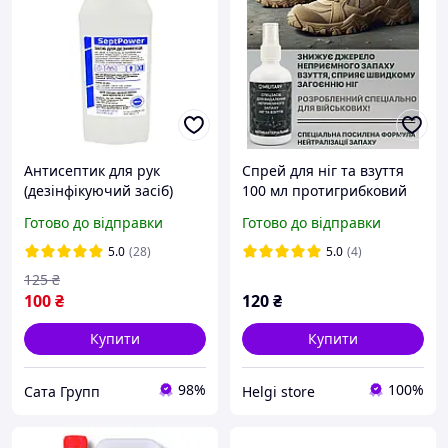
Антисептик для рук
Спрей для ніг та взуття
(дезінфікуючий засіб)
100 мл протигрибковий
SeptPower 1 л
антибактеріальний
Готово до відправки
Готово до відправки
ранозагоювальний
нейтралізує запах
5.0
(28)
5.0
(4)
125
₴
100
₴
120
₴
Купити
Купити
98%
100%
Сата Групп
Helgi store