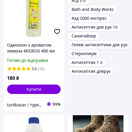
Агд 5 л
Bath and Body Works
Ахд 2000 експрес
Антисептик для рук 1л
Санитайзер
Гелеві антисептики для рук
Одеколон з ароматом
лимона MIGROS 400 мл
Стериллиум
антисептичний
Готово до відправки
Антисептик 1 л
лимонний , 80% спирту
(колонья)
5.0
(16)
Антисептик длярук
180
₴
Купити
99%
turkbazar / туркбазар