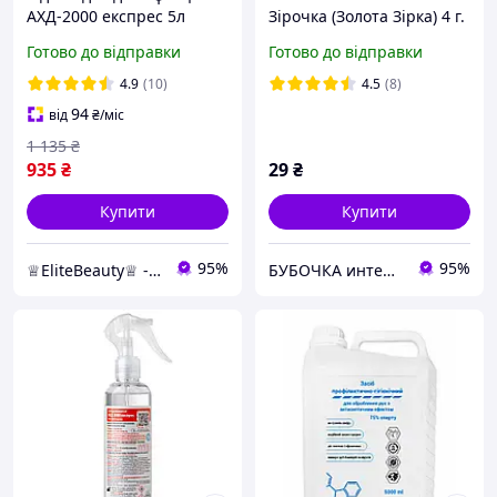
АХД-2000 експрес 5л
Зірочка (Золота Зірка) 4 г.
антисептик
Від головного болю та
Готово до відправки
Готово до відправки
застуди
4.9
(10)
4.5
(8)
94
від
₴
/міс
1 135
₴
935
₴
29
₴
Купити
Купити
95%
95%
♕EliteBeauty♕ - товари для твоєї краси ;)
БУБОЧКА интернет-магазин