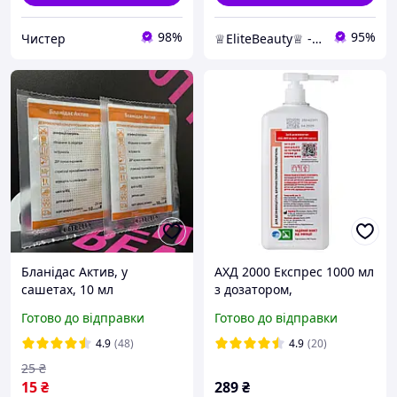
98%
95%
Чистер
♕EliteBeauty♕ - товари для твоєї краси ;)
Бланідас Актив, у
АХД 2000 Експрес 1000 мл
сашетах, 10 мл
з дозатором,
дезінфікуючий засіб для
Готово до відправки
Готово до відправки
обробки інструментів та
поверхонь, антисептик
4.9
(48)
4.9
(20)
для рук | СЕРТИФІКАТИ
25
₴
15
₴
289
₴