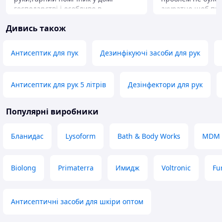
господарстві і особливо в
акуратно щоб пр
майстерні,коли руки здається вже
не було пошкодже
Дивись також
нічим не відмити від чорної і
їдкий)
жирної переробки то на поміч
Переваги
поступає ця паста
Швидко і якісно
Антисептик для пук
Дезинфікуючі засоби для рук
Переваги
Недоліки
Швидка доставка
Частина інформац
Недоліки
російською мово
Антисептик для рук 5 літрів
Дезінфектори для рук
Мокра етикетка
Популярні виробники
Бланидас
Lysoform
Bath & Body Works
MDM
Biolong
Primaterra
Имидж
Voltronic
Fu
Антисептичні засоби для шкіри оптом