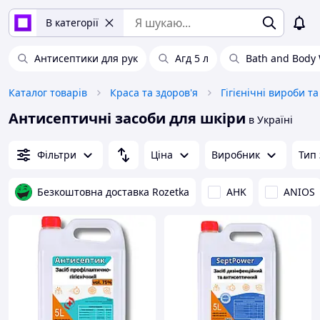
В категорії
Антисептики для рук
Агд 5 л
Bath and Body
Каталог товарів
Краса та здоров'я
Гігієнічні вироби т
Антисептичні засоби для шкіри
в Україні
Фільтри
Ціна
Виробник
Тип 
Безкоштовна доставка Rozetka
AHK
ANIOS