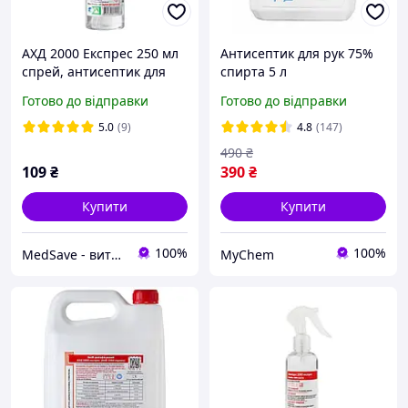
АХД 2000 Експрес 250 мл
Антисептик для рук 75%
спрей, антисептик для
спирта 5 л
рук, дезінфікуючий засіб
Готово до відправки
Готово до відправки
для обробки інструментів
та поверхонь |
5.0
(9)
4.8
(147)
СЕРТИФІКАТИ
490
₴
109
₴
390
₴
Купити
Купити
100%
100%
MedSave - витратні матеріали для індустрії красоти
MyChem