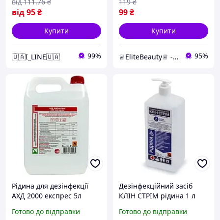
від
111
.76
₴
119
₴
від
95
₴
99
₴
Купити
Купити
99%
95%
🇺🇦I_LINE🇺🇦
♕EliteBeauty♕ - товари для твоєї краси ;)
Рідина для дезінфекції
Дезінфекційний засіб
АХД 2000 експрес 5л
КЛІН СТРІМ рідина 1 л
оригінал антисептик,
Готово до відправки
Готово до відправки
сертифікат!