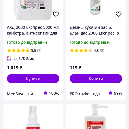
АХД 2000 Експрес 5000 мл
Дезінфікуючий засіб,
каністра, антисептик для
Бланідас 2000 Експрес, з
рук, дезінфікуючий засіб
тригером, 250 мл
Готово до відправки
Готово до відправки
для обробки інструментів
та поверхонь |
5.0
(7)
4.8
(5)
СЕРТИФІКАТИ
170
від
₴
/міс
1 019
₴
119
₴
Купити
Купити
100%
99%
MedSave - витратні матеріали для індустрії красоти
PRO razko - одноразова продукція для салонів краси