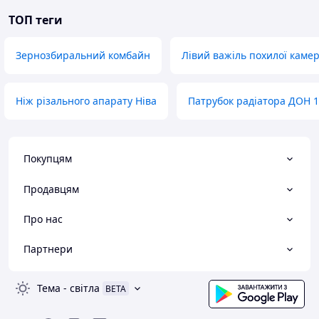
ТОП теги
Зернозбиральний комбайн
Лівий важіль похилої каме
Ніж різального апарату Ніва
Патрубок радіатора ДОН 
Покупцям
Продавцям
Про нас
Партнери
Тема
-
світла
BETA