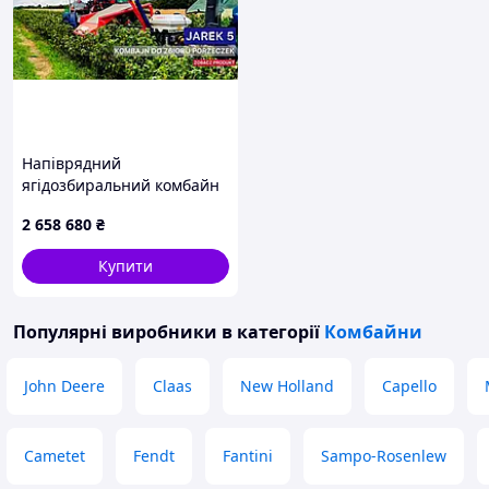
Напіврядний
ягідозбиральний комбайн
JAREK 5
2 658 680
₴
Купити
Популярні виробники
в категорії
Комбайни
John Deere
Claas
New Holland
Capello
Cametet
Fendt
Fantini
Sampo-Rosenlew