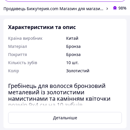
98%
Продавець Бижутерия.com Магазин для магазинов
Характеристики та опис
Країна виробник
Китай
Матеріал
Бронза
Покриття
Бронза
Кількість зубів
10 шт.
Колір
Золотистий
Гребінець для волосся бронзовий
металевий із золотистими
намистинами та камінням квіточки
розмір 9х4 см на 10 зубців
Гребінець — витончений і оригінальний аксесуар для
Детальніше
волосся. Зачіски з гребенем для волосся — це
справжня знахідка для будь-якої жінки. Їх можна