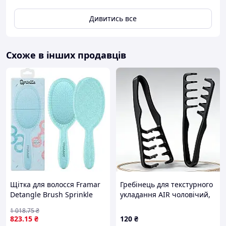
Дивитись все
Схоже в інших продавців
Щітка для волосся Framar
Гребінець для текстурного
Detangle Brush Sprinkle
укладання AIR чоловічий,
для розплутування
стайлінг гребінець для
1 018
.75
₴
карамельна кремова
об'єму та масажу шкіри
823
.15
₴
120
₴
(951104)
голови, щітка для мокрого