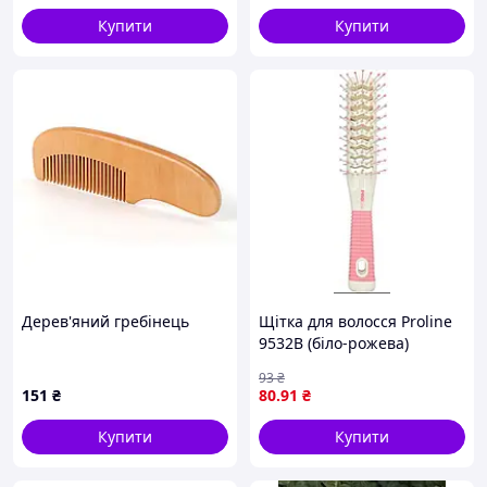
та сухо
Купити
Купити
Дерев'яний гребінець
Щітка для волосся Proline
9532B (біло-рожева)
скелетна двостороння
93
₴
мала
151
₴
80
.91
₴
Купити
Купити