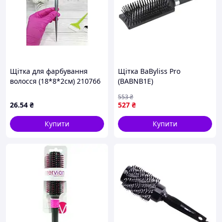
Щітка для фарбування
Щітка BaByliss Pro
волосся (18*8*2см) 210766
(BABNB1E)
ТМ EСТЕТ
553
₴
26
.54
₴
527
₴
Купити
Купити