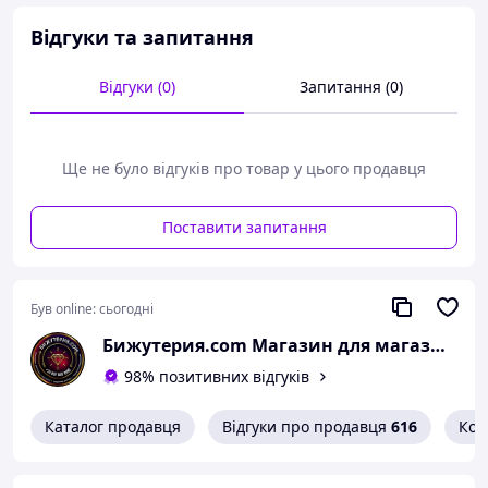
зробити на роботу, урочисту зустріч, корпоративний
захід або для повсякденності. Часто такі гребені
Відгуки та запитання
використовуються, коли хочуть внести в зачіску
родзинку та зробити її чарівною.
Відгуки (0)
Запитання (0)
Ще не було відгуків про товар у цього продавця
Поставити запитання
Був online:
сьогодні
Бижутерия.com Магазин для магазинов
98% позитивних відгуків
Каталог продавця
Відгуки про продавця
616
Кон