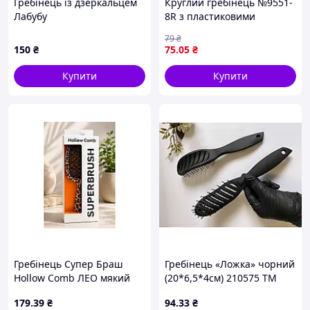
Гребінець із дзеркальцем
Круглий гребінець №9551-
Лабубу
8R з пластиковими
зубчиками, м'якою
79
₴
подушкою і ергономічною
150
₴
75
.05
₴
ручкою
Купити
Купити
Гребінець Супер Браш
Гребінець «Ложка» чорний
Hollow Comb ЛЕО мякий
(20*6,5*4см) 210575 ТМ
силіконовий ворс чорний
EСТЕТ
179
.39
₴
94
.33
₴
(21*9*5см) 210977 ТМ