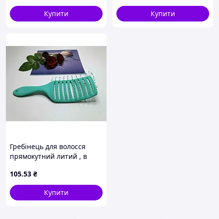
EСТЕТ
Купити
Купити
Гребінець для волосся
прямокутний литий , в
асортименті (21*9*5см)
105
.53
₴
210501 ТМ EСТЕТ
Купити