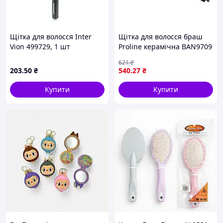
Щітка для волосся Inter
Щітка для волосся браш
Vion 499729, 1 шт
Proline керамічна BAN9709
d48 (чорно-біла) натур.
621
₴
щетина
203
.50
₴
540
.27
₴
Купити
Купити