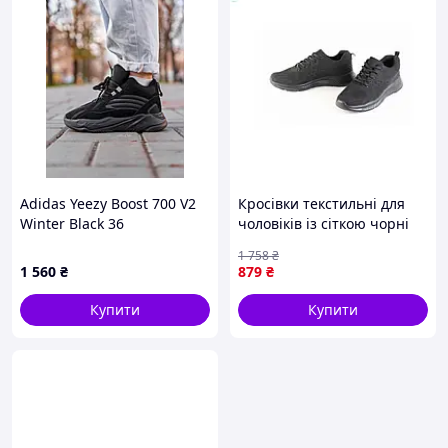
Adidas Yeezy Boost 700 V2
Кросівки текстильні для
Winter Black 36
чоловіків із сіткою чорні
арт.ZF-001 для активного
1 758
₴
відпочинку та спорту
1 560
₴
879
₴
Купити
Купити