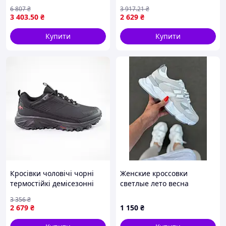
відпочинку чорні арт 3928
6 807
₴
3 917
.21
₴
розмір 40 45 ТМ PROGRESS
3 403
.50
₴
2 629
₴
Купити
Купити
Кросівки чоловічі чорні
Женские кроссовки
термостійкі демісезонні
светлые лето весна
спортивні Seli
3 356
₴
2 679
₴
1 150
₴