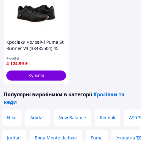
Кросівки чоловічі Puma St
Runner V3 (38485504) 45
Чорний D7-2026
4 950
₴
4 124
.99
₴
Купити
Популярні виробники
в категорії
Кросівки та
кеди
Nike
Adidas
New Balance
Reebok
ASIC
Jordan
Bona Mente de luxe
Puma
Украина Т