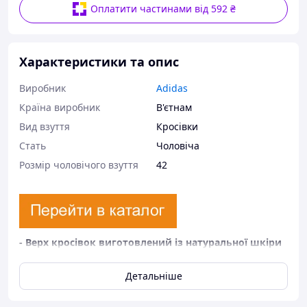
Оплатити частинами від 592 ₴
Характеристики та опис
Виробник
Adidas
Країна виробник
В'єтнам
Вид взуття
Кросівки
Стать
Чоловіча
Розмір чоловічого взуття
42
- Верх кросівок виготовлений із натуральної шкіри
з водовідштовхувальним просоченням
-
Мембрана GORE-TEX надасть повний захист від
Детальніше
мокрого снігу, дощу та бруду, але водночас
залишить циркуляцію повітря всередині кросівка