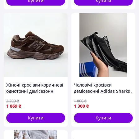
Купити
Купити
Жіночі кросівки коричневі
Чоловічі кросівки
однотонні демісезонні
демісезонні Adidas Sharks ,
спортивні Seli
стильні чорні 42 44
2 299
₴
1 800
₴
1 869
₴
1 300
₴
Купити
Купити