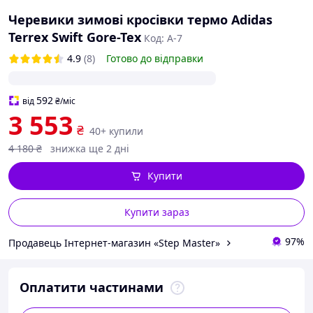
Черевики зимові кросівки термо Adidas
Terrex Swift Gore-Tex
Код: А-7
4.9
(8)
Готово до відправки
592
від
₴
/міс
3 553
₴
40+ купили
4 180
₴
знижка ще 2 дні
Купити
Купити зараз
97%
Продавець Інтернет-магазин «Step Master»
Оплатити частинами