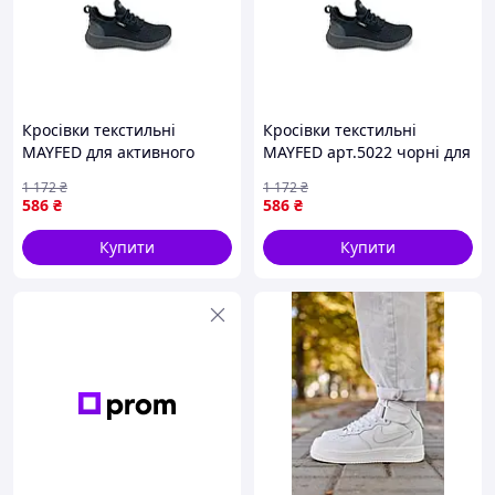
Кросівки текстильні
Кросівки текстильні
MAYFED для активного
MAYFED арт.5022 чорні для
відпочинку та спорту легкі
повсякденного носіння
1 172
₴
1 172
₴
та зручні чорні
легкі та зручні
586
₴
586
₴
Купити
Купити