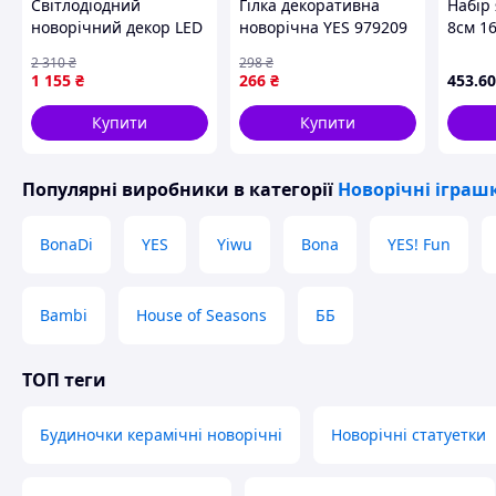
Світлодіодний
Гілка декоративна
Набір
новорічний декор LED
новорічна YES 979209
8см 1
"Санки з кулею" HC-
92 см біла
STEN
2 310
₴
298
₴
Q067 для створення
1 155
₴
266
₴
453
.60
чарівної атмосфери
Купити
Купити
Популярні виробники
в категорії
Новорічні іграш
BonaDi
YES
Yiwu
Bona
YES! Fun
Bambi
House of Seasons
ББ
ТОП теги
Будиночки керамічні новорічні
Новорічні статуетки