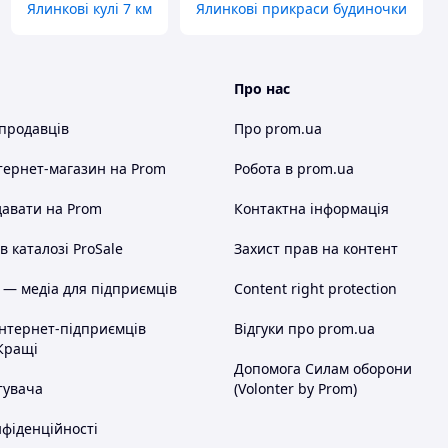
Ялинкові кулі 7 км
Ялинкові прикраси будиночки
Про нас
 продавців
Про prom.ua
тернет-магазин
на Prom
Робота в prom.ua
авати на Prom
Контактна інформація
 каталозі ProSale
Захист прав на контент
 — медіа для підприємців
Content right protection
інтернет-підприємців
Відгуки про prom.ua
Кращі
Допомога Силам оборони
тувача
(Volonter by Prom)
нфіденційності