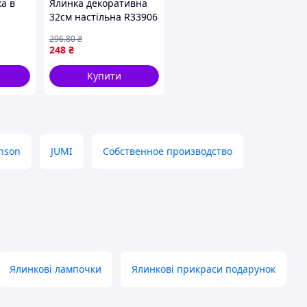
а в
Ялинка декоративна
32см настільна R33906
і
ТМ STENSON
296
.80
₴
248
₴
Купити
nson
JUMI
Собственное производство
Ялинкові лампочки
Ялинкові прикраси подарунок