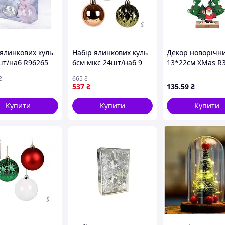
 ялинкових куль
Набір ялинкових куль
Декор новорічн
шт/наб R96265
6см мікс 24шт/наб 9
13*22см XMas R
TENSON
698 ТМ STENSON
ТМ STENSON
₴
665
₴
537
₴
135
.59
₴
Купити
Купити
Купити