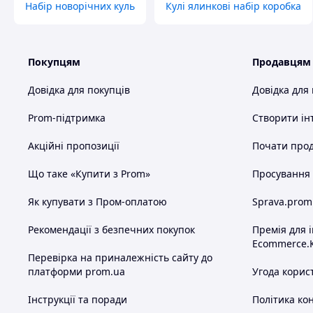
Набір новорічних куль
Кулі ялинкові набір коробка
Покупцям
Продавцям
Довідка для покупців
Довідка для
Prom-підтримка
Створити ін
Акційні пропозиції
Почати прод
Що таке «Купити з Prom»
Просування в
Як купувати з Пром-оплатою
Sprava.prom
Рекомендації з безпечних покупок
Премія для 
Ecommerce.
Перевірка на приналежність сайту до
платформи prom.ua
Угода корис
Інструкції та поради
Політика ко