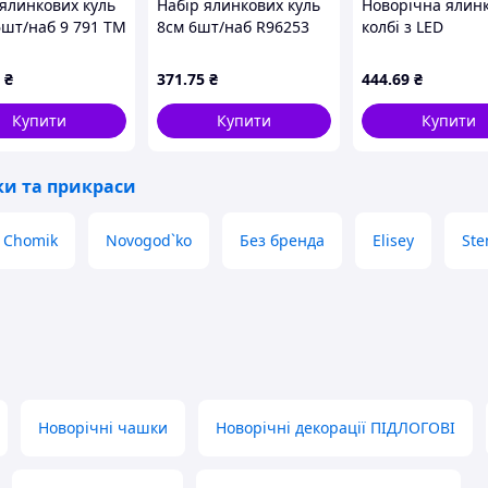
 ялинкових куль
Набір ялинкових куль
Новорічна ялинк
6шт/наб 9 791 ТМ
8см 6шт/наб R96253
колбі з LED
SON
ТМ STENSON
підсвічуванням з
світлодіодною
₴
371
.75
₴
444
.69
₴
гірляндою
Купити
Купити
Купити
ки та прикраси
Chomik
Novogod`ko
Без бренда
Elisey
Ste
Новорічні чашки
Новорічні декорації ПІДЛОГОВІ