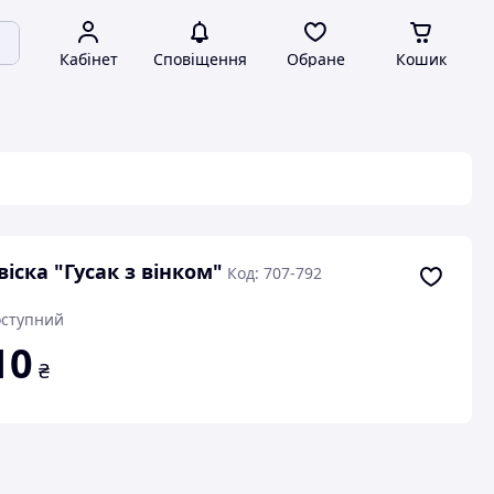
Кабінет
Сповіщення
Обране
Кошик
віска "Гусак з вінком"
Код: 707-792
ступний
10
₴