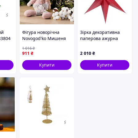
ий
Фігура новорічна
Зірка декоративна
33804
Novogod'ko Мишеня
паперова ажурна
Хлопчик у рожевому
червона 45 см
1 016
₴
974643 69 см
(m00106441)
911
₴
2 010
₴
Купити
Купити