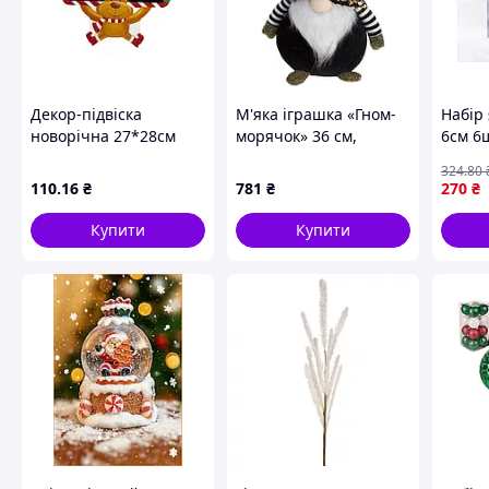
Декор-підвіска
М'яка іграшка «Гном-
Набір
новорічна 27*28см
морячок» 36 см,
6см 6
Олень R90817 ТМ
чорний із золотими
ТМ S
324
.80
STENSON
паєтками
110
.16
₴
781
₴
270
₴
Купити
Купити