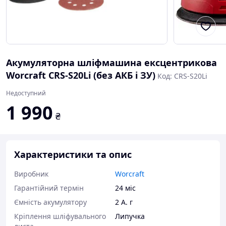
Акумуляторна шліфмашина ексцентрикова
Worcraft CRS-S20Li (без АКБ і ЗУ)
Код: CRS-S20Li
Недоступний
1 990
₴
Характеристики та опис
Виробник
Worcraft
Гарантійний термін
24 міс
Ємність акумулятору
2 А. г
Кріплення шліфувального
Липучка