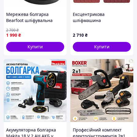
Мережева болгарка
Ексцентрикова
Bearfoot шліфувальна
шліфмашина
кутова машина різьба
2 700
₴
шпинделя М14 круг 230мм
1 990
₴
2 710
₴
з плавним пуском
Купити
Купити
Акумуляторна болгарка
Професійний комплект
Makita 18 V 2 AH АКБ у
електроінструментів 2в1