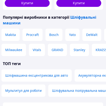
Купити
Купити
Популярні виробники
в категорії
Шліфувальні
машини
Makita
Procraft
Bosch
Yato
DeWalt
Milwaukee
Vitals
GRAND
Stanley
KRAI
ТОП теги
Шліфмашина ексцентрикова для авто
Акумуляторна е
Мультитул для роботи
Шліфувальна полірувальна маши