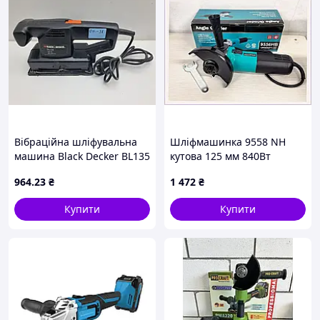
Вібраційна шліфувальна
Шліфмашинка 9558 NH
машина Black Decker BL135
кутова 125 мм 840Вт
135W (товар вживаний)
мережева 327PM2974
964
.23
₴
1 472
₴
Купити
Купити