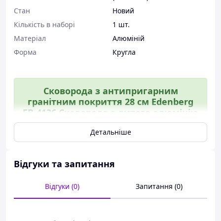
Стан
Новий
Кількість в наборі
1 шт.
Матеріал
Алюміній
Форма
Кругла
Сковорода з антипригарним
гранітним покриття 28 см Edenberg
EB-4136 Сковорода з литого алюмінію
з кришкою для усіх плит
Детальніше
Телефонуйте\пишіть в будь-який час, наш
менеджер з радістю відповість на всі ваші
Відгуки та запитання
запитання:)
У цій серії є сковорідки:
Відгуки (0)
Запитання (0)
20/2/24/26/28 (кожну можна придбати окремо
і набором) - для детальної інформації пишіть/
телефонуйте нам!