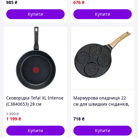
985
₴
676
₴
Купити
Купити
Сковорідка Tefal XL Intense
Мармурова оладниця 22
(C3840653) 28 см
см для швидких сніданків,
T8B79499E9
1 399
₴
1 199
₴
718
₴
Купити
Купити
Особливості: