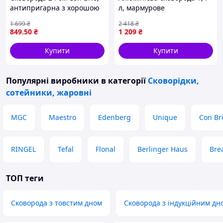
антипригарна з хорошою
л, мармурове
теплопровідністю.
антипригарне покриття Ø
1 699
₴
2 418
₴
22 см, товсте дно MGC
849
.50
₴
1 209
₴
чорний HP-4-417B
Купити
Купити
Популярні виробники
в категорії
Сковорідки,
сотейники, жаровні
MGC
Maestro
Edenberg
Unique
Con Br
RINGEL
Tefal
Flonal
Berlinger Haus
Bre
ТОП теги
Сковорода з товстим дном
Сковорода з індукційним дн