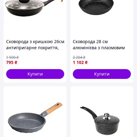
обмін або повернення може здійснитися тільки після
експертного ув'язнення сервісного центру, про те, що
експлуатаційні характеристики і умови не забули
порушені.
Сковорода з кришкою 26см
Сковорода 28 см
антипригарне покриття,
алюмінієва з плазмовим
індукційне дно QD-F0326B-
покриттям TITANIUM для
1 590
₴
2 204
₴
L ТМ ZAUBERG 1302069 tjy
індукційних плит чорна
795
₴
1 102
₴
ручка soft-touch
Купити
Купити