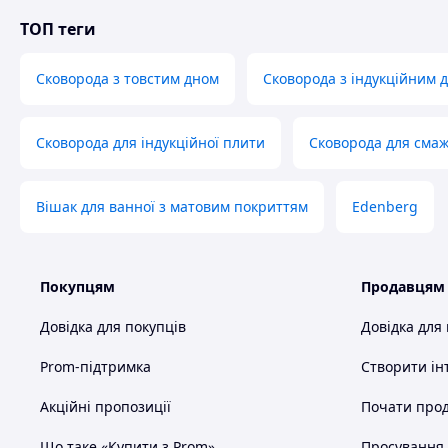
ТОП теги
Сковорода з товстим дном
Сковорода з індукційним 
Ви залишаєте заявку на са
Сковорода для індукційної плити
Сковорода для сма
Вішак для ванної з матовим покриттям
Edenberg
Менеджер зв'язується з вами 
Покупцям
Продавцям
Довідка для покупців
Довідка для
Prom-підтримка
Створити ін
Ми оперативно комплектуємо і ві
Акційні пропозиції
Почати прод
Що таке «Купити з Prom»
Просування в