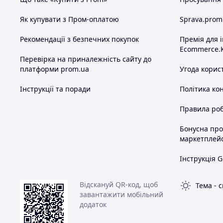
Як купувати з Пром-оплатою
Sprava.prom
Рекомендації з безпечних покупок
Премія для 
Ви оплачуєте та забираєте свій това
Ecommerce.
Перевірка на приналежність сайту до
платформи prom.ua
Угода корис
Якщо ви хочете дізнатися більш детальну інформа
Ми завжди з радістю готові відпо
Інструкції та поради
Політика ко
Схожі товари за характеристиками
Правила роб
Бонусна пр
маркетплей
Інструкція G
Відскануй QR-код, щоб
Тема
-
с
завантажити мобільний
додаток