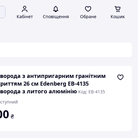
Кабінет
Сповіщення
Обране
Кошик
ворода з антипригарним гранітним
риттям 26 см Edenberg EB-4135
ворода з литого алюмінію
Код: EB-4135
ступний
00
₴