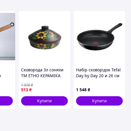
Сковорода 3л соняхи
Набір сковорідок Tefal
о
ТМ ЕТНО КЕРАМІКА
Day by Day 20 и 26 см
1213541 dmx
(B4219053)
1 026
₴
кой
513
₴
1 548
₴
соусов
Купити
Купити