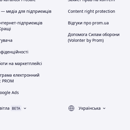
 — медіа для підприємців
Content right protection
інтернет-підприємців
Відгуки про prom.ua
р у відділенні служби доставки.
Кращі
Допомога Силам оборони
тувача
(Volonter by Prom)
цію по даному товару - дзвоніть, запитуйте!
вісти на всі Ваші запитання.
нфіденційності
оти на маркетплейсі
ограма електронний
с PROM
oogle Ads
вітла
Українська
BETA