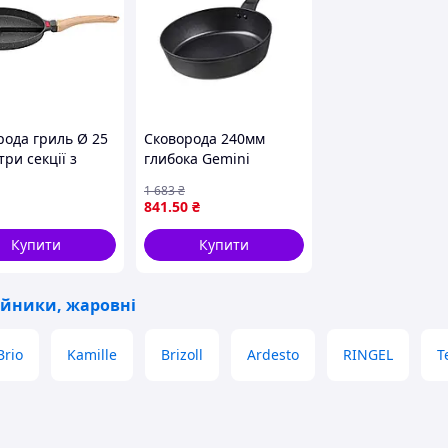
ень
ичної їжі. Можна готувати на всіх варильних
нях
рода гриль Ø 25
Сковорода 240мм
три секції з
глибока Gemini
ригарним
Gourmet Bolzano,
1 683
₴
ттям кругла сіра
чорний ТМ ARDESTO
841
.50
₴
75C
Купити
Купити
ейники, жаровні
 електричних і індукційних плит;
відмінну теплопровідність і забезпечує
Brio
Kamille
Brizoll
Ardesto
RINGEL
T
цюємо: