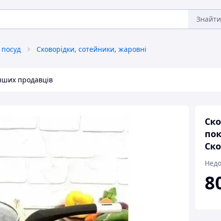
Знайти
 посуд
Сковорідки, сотейники, жаровні
інших продавців
Ско
пок
Ско
Недо
8