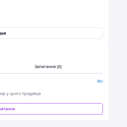
іше
Запитання (0)
Всі
вар у цього продавця
питання