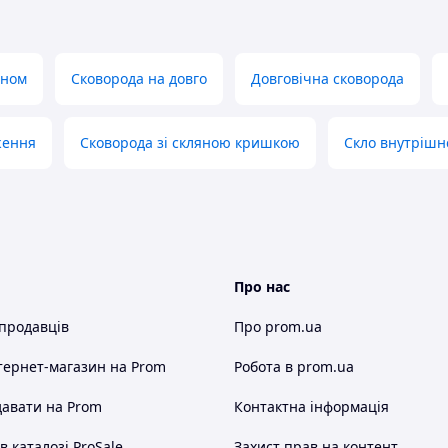
дном
Сковорода на довго
Довговічна сковорода
йті або за телефоном.
ження
Сковорода зі скляною кришкою
Скло внутрішнє
й підтверджує замовлення.
Про нас
 продавців
Про prom.ua
тернет-магазин
на Prom
Робота в prom.ua
дправляємо ваше замовлення.
авати на Prom
Контактна інформація
 каталозі ProSale
Захист прав на контент