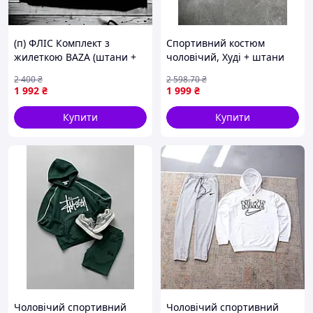
(п) ФЛІС Комплект з
Спортивний костюм
жилеткою BAZA (штани +
чоловічий, Худі + штани
футболка + кипка +
петля чорний h1p75
2 400
₴
2 598
.70
₴
жилетка)
1 992
₴
1 999
₴
Купити
Купити
Чоловічий спортивний
Чоловічий спортивний