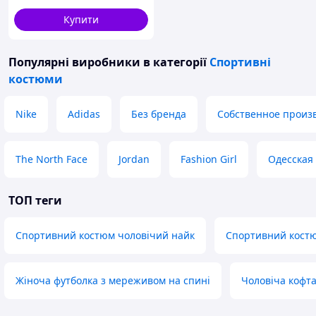
Купити
Популярні виробники
в категорії
Спортивні
костюми
Nike
Adidas
Без бренда
Собственное произ
The North Face
Jordan
Fashion Girl
Одесская
ТОП теги
Спортивний костюм чоловічий найк
Спортивний костю
Жіноча футболка з мереживом на спині
Чоловіча кофт