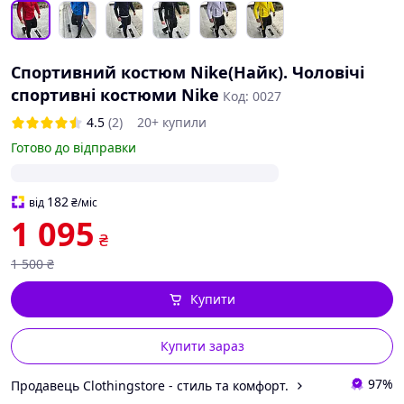
Спортивний костюм Nike(Найк). Чоловічі
спортивні костюми Nike
Код: 0027
4.5
(2)
20+ купили
Готово до відправки
182
від
₴
/міс
1 095
₴
1 500
₴
Купити
Купити зараз
97%
Продавець Сlothingstore - стиль та комфорт.