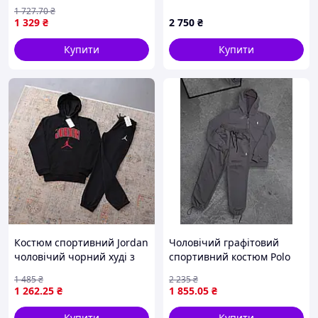
оверсайз комплект (шорти
кольору, для спорту й
1 727
.70
₴
+ футболка) "Brooklyn 90" у
повсякденного носіння,
1 329
₴
2 750
₴
коричневому кольорі 💣💥
Туреччина
Купити
Купити
Костюм спортивний Jordan
Чоловічий графітовий
чоловічий чорний худі з
спортивний костюм Polo
червоним принтом і
Ralph Lauren з кофтою та
1 485
₴
2 235
₴
штани ART0227
штанами ART0243
1 262
.25
₴
1 855
.05
₴
Купити
Купити