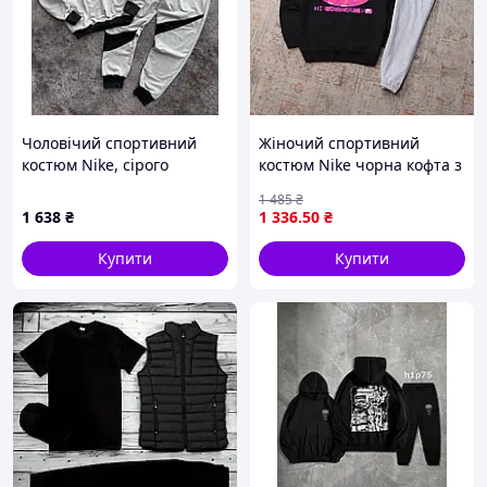
Чоловічий спортивний
Жіночий спортивний
костюм Nike, сірого
костюм Nike чорна кофта з
кольору, демісезонний
капюшоном та сірі штани
1 485
₴
комплект, із бавовняної
з принтом ART0200
1 638
₴
1 336
.50
₴
двонитки, Туреччина
Купити
Купити