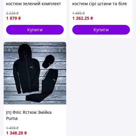
костюм зелений комплект
костюм сірі штани та біле
кофта та шорти
худі Nike з великим
2 226
₴
1 485
₴
однотонний sts Seli
принтом на грудях
1 879
₴
1 262
.25
₴
ART0204
Купити
Купити
(п) Фліс Rстюм Змійка
Puma
1 498
₴
1 348
.20
₴