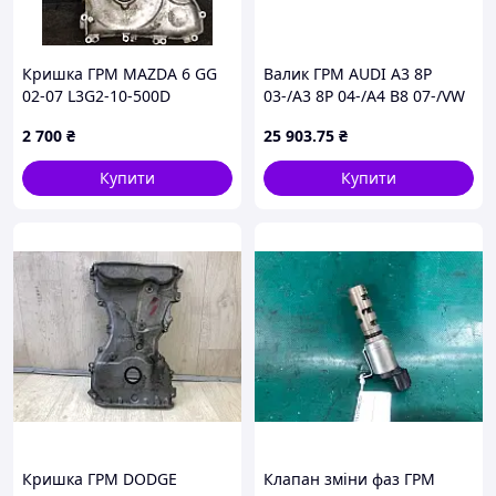
Кришка ГРМ MAZDA 6 GG
Валик ГРМ AUDI A3 8P
02-07 L3G2-10-500D
03-/A3 8P 04-/A4 B8 07-/VW
PASSAT B6 05-/VW B7 10- 1.8
2 700
₴
25 903
.75
₴
TFSI/1.8 TSI B12413
Купити
Купити
Кришка ГРМ DODGE
Клапан зміни фаз ГРМ