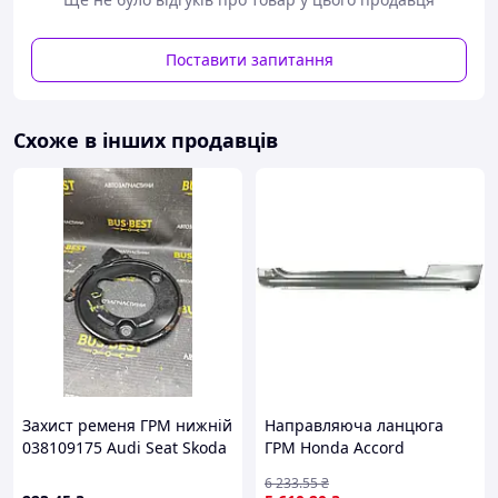
Поставити запитання
Схоже в інших продавців
Захист ременя ГРМ нижній
Направляюча ланцюга
038109175 Audi Seat Skoda
ГРМ Honda Accord
Volkswagen
04641SH3305ZZ
6 233
.55
₴