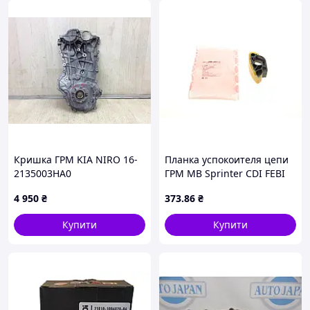
Кришка ГРМ KIA NIRO 16-
Планка успокоителя цепи
2135003HA0
ГРМ MB Sprinter CDI FEBI
BILSTEIN
4 950
₴
373
.86
₴
Купити
Купити