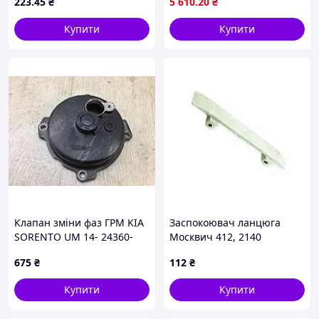
223
.45
₴
5 610
.20
₴
Купити
Купити
Клапан зміни фаз ГРМ KIA
Заспокоювач ланцюга
SORENTO UM 14- 24360-
Москвич 412, 2140
2GGA0
675
₴
112
₴
Купити
Купити