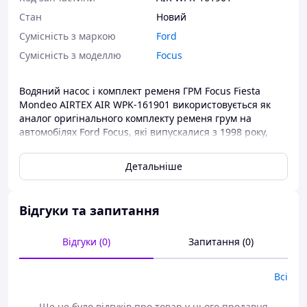
Стан
Новий
Сумісність з маркою
Ford
Сумісність з моделлю
Focus
Водяний насос і комплект ременя ГРМ Focus Fiesta
Mondeo AIRTEX AIR WPK-161901 використовується як
аналог оригінального комплекту ременя грум на
автомобілях Ford Focus, які випускалися з 1998 року,
Ford Fiesta, які випускалися з 2000 року та Ford Mondeo,
які випускалися з 2007 року.
Детальніше
Водяний насос і комплект ременя ГРМ AIRTEX AIR WPK-
161901 складається з водяного насоса, ролика та
зубчастого ременя.
Відгуки та запитання
Запчастини компанії Airtex завжди мали репутацію
Відгуки (0)
Запитання (0)
високонадійних автозапчастин і велику репутацію в
усьому світі.
Всі
Комплекти ременя гм ви завжди можете придбати в
нашому інтернет-магазині за найдоступнішими цінами.
Ще не було відгуків про товар у цього продавця