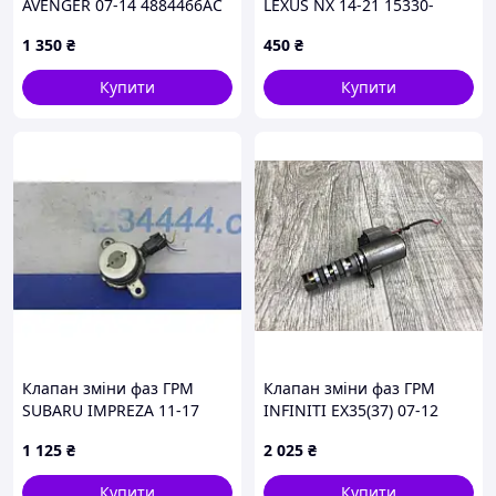
AVENGER 07-14 4884466AC
LEXUS NX 14-21 15330-
37010
1 350
₴
450
₴
Купити
Купити
Клапан зміни фаз ГРМ
Клапан зміни фаз ГРМ
SUBARU IMPREZA 11-17
INFINITI EX35(37) 07-12
10921AA230
23796-JK20B
1 125
₴
2 025
₴
Купити
Купити