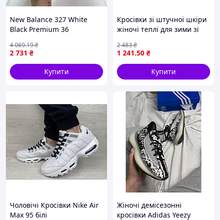
New Balance 327 White
Кросівки зі штучної шкіри
Black Premium 36
жіночі теплі для зими зі
штучним хутром
4 069
.19
₴
2 483
₴
карамельні
2 731
₴
1 241
.50
₴
Купити
Купити
Чоловічі Кросівки Nike Air
Жіночі демісезонні
Max 95 білі
кросівки Adidas Yeezy