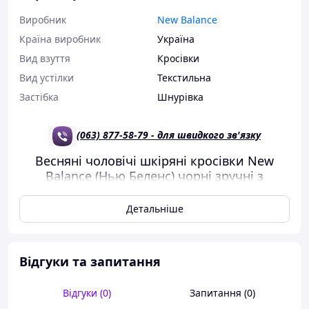
Виробник
New Balance
Країна виробник
Україна
Вид взуття
Кросівки
Вид устілки
Текстильна
Застібка
Шнурівка
(063) 877-58-79 - для швидкого зв'язку
Весняні чоловічі шкіряні кросівки New
Balance (Нью Беленс) чорні зручні з
натуральної шкіри на весну
Детальніше
Без передоплати
Оплата при отриманні
Відправка в день замовлення
Відгуки та запитання
Обмін/повернення
Матеріал верху – натуральна шкіра
Відгуки (0)
Запитання (0)