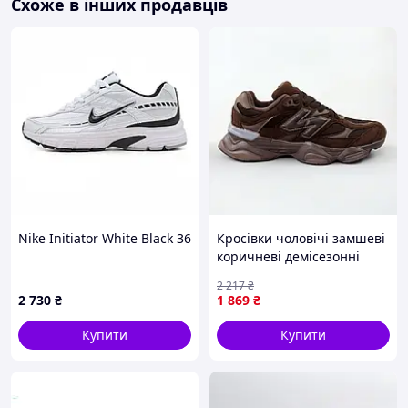
Схоже в інших продавців
Nike Initiator White Black 36
Кросівки чоловічі замшеві
коричневі демісезонні
спортивні Seli
2 217
₴
2 730
₴
1 869
₴
Купити
Купити