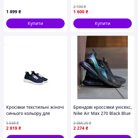
Boost 380 чорні легкі
2 100
₴
1 899
₴
1 600
₴
Купити
Купити
Кросівки текстильні жіночі
Брендові кроссівки унісекс,
синього кольору для
Nike Air Max 270 Black Blue
повсякденного носіння арт
Chameleon ND 44
5 638
₴
3 388
.26
₴
5051 37-41 ТМ PROGRESS
2 819
₴
2 274
₴