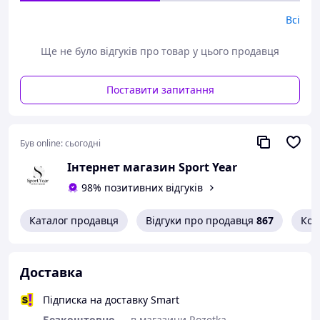
Матеріал підкладки - текстиль
Всі
Матеріал устілки - текстиль
Матеріал підошви - ТЕП
Ще не було відгуків про товар у цього продавця
Розміри (довжина устілки)
Поставити запитання
40 -26 см,
41 - 27 см,
42 - 28см,
Був online:
сьогодні
43 - 28,5 см,
Інтернет магазин Sport Year
44 - 29 см,
98% позитивних відгуків
45 – 29,5 см.
Каталог продавця
Відгуки про продавця
867
Кон
Доставка
Підписка на доставку Smart
Безкоштовно
— в магазини Rozetka