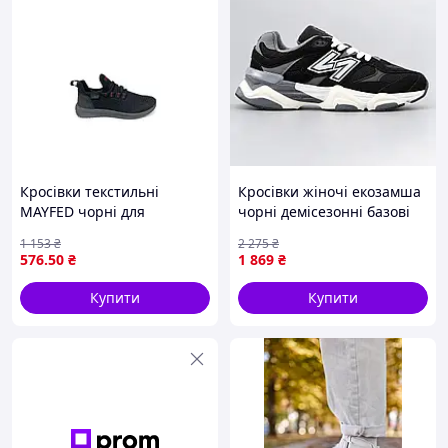
Кросівки текстильні
Кросівки жіночі екозамша
MAYFED чорні для
чорні демісезонні базові
чоловіків із гумовою
Seli
1 153
₴
2 275
₴
вставкою та середньою
576
.50
₴
1 869
₴
повнотою
Купити
Купити