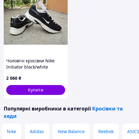
Чоловічі кросівки Nike
Initiator black/white
демісезонні чорні з білим
2 060
₴
41 (26,0 см)
Купити
Популярні виробники
в категорії
Кросівки та
кеди
Nike
Adidas
New Balance
Reebok
ASIC