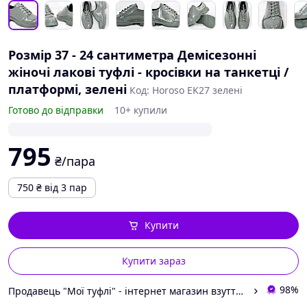
Розмір 37 - 24 сантиметра Демісезонні
жіночі лакові туфлі - кросівки на танкетці /
платформі, зелені
Код: Horoso EK27 зелені
Готово до відправки
10+ купили
795
₴/пара
750
₴
від 3 пар
Купити
Купити зараз
98%
Продавець "Мої туфлі" - інтернет магазин взуття на всі випадки життя.