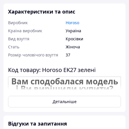
Характеристики та опис
Виробник
Horoso
Країна виробник
Україна
Вид взуття
Кросівки
Стать
Жіноча
Розмір чоловічого взуття
37
Код товару: Horoso EK27 зелені
Вам сподобалася модель
і Ви вирішили купити?
Зателефонуйте 067-9272731 / 050-
Детальніше
9336271 і уточніть наявність
необхідного Вам розміру.
Або задайте запитання на
Відгуки та запитання
simashkevichr@ukr.net