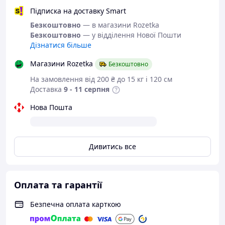
стає все різноманітнішим.
Підписка на доставку Smart
Масивна платформа знову в тренді і
Безкоштовно
— в магазини Rozetka
дизайнери кросівок не могли пройти
Безкоштовно
— у відділення Нової Пошти
повз. Сучасні платформи дуже високі,
Дізнатися більше
нарочито масивні, але зручні навіть для
довгих прогулянок.
Магазини Rozetka
Безкоштовно
Колір:
зелений.
На замовлення від 200 ₴ до 15 кг і 120 см
Матеріал верху:
штучний лак (эко-лак).
Доставка
9 - 11 серпня
Матеріал середини:
натуральна шкіра.
Матеріал підошви:
ТЕП підошва -
Нова Пошта
підошва взуття, виготовлена з
термопластичної гуми, відрізняється
хорошою гнучкістю, міцністю і легкістю.
Фабричне виробництво.
Дивитись все
Розміри в наявності:
37.
Оплата та гарантії
Безпечна оплата карткою
Відповідність розміру
до довжини устілки.