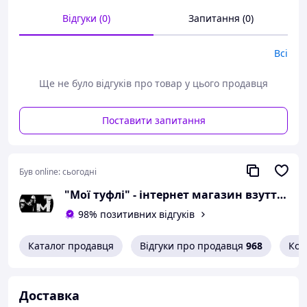
Всі товари магазину -->
Відгуки (0)
Запитання (0)
Необхідний розмір
Всі
визначається за довжиною
устілки
Ще не було відгуків про товар у цього продавця
Розміри в наявності і розмірну
сітку дивіться в описі
Поставити запитання
Якісне взуття від
Був online:
сьогодні
українського
"Мої туфлі" - інтернет магазин взуття на всі випадки життя.
виробника
98% позитивних відгуків
Каталог продавця
Відгуки про продавця
968
Кон
Туфлі-кросівки
Спортивне взуття за останні кілька
сезонів, здається, зовсім витіснило інші
Доставка
моделі і фасони. Тож не дивно, що воно