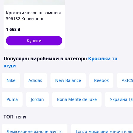
Кросівки чоловічі замшеві
596132 Коричневі
1 668
₴
Купити
Популярні виробники
в категорії
Кросівки та
кеди
Nike
Adidas
New Balance
Reebok
ASIC
Puma
Jordan
Bona Mente de luxe
Украина Т
ТОП теги
Демісезонне жіноче взуття
Lonza мокасини жіночі в ді