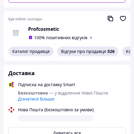
загоєнню шкіри та чинить антисептичну дію. Вітамін С
покращує колір обличчя, надає шкірі пружності й
еластичності.
Був online:
сьогодні
Profcosmetic
100% позитивних відгуків
Каталог продавця
Відгуки про продавця
526
Кон
Доставка
Підписка на доставку Smart
Безкоштовно
— у відділення Нової Пошти
Дізнатися більше
Крем ідеально підійде для щоденного
Нова Пошта (Безкоштовно за умови)
використання.
Характеристики крему для обличчя Cure Skin:
Дивитись все