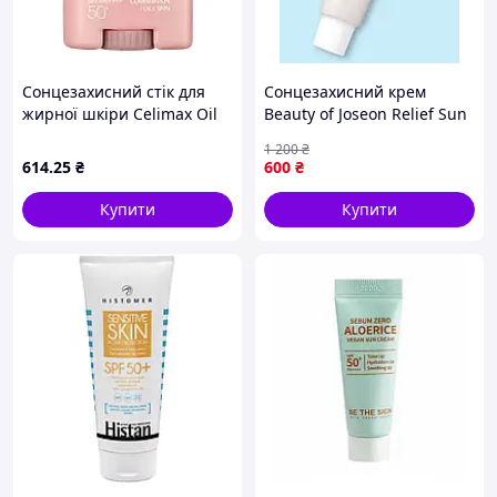
Сонцезахисний стік для
Сонцезахисний крем
жирної шкіри Celimax Oil
Beauty of Joseon Relief Sun
Control Mattifying Sun Stick
Rice + Probiotics для
1 200
₴
SPF50+ PA++++ 19 г
обличчя SPF захист від UVA
614
.25
₴
600
₴
UVB зволоження
Купити
Купити