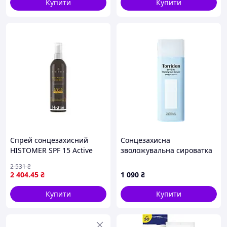
Купити
Купити
Спрей сонцезахисний
Сонцезахисна
HISTOMER SPF 15 Active
зволожувальна сироватка
Protection Spray 200 мл
SPF50+ PA++++ Torriden
2 531
₴
Dive-In Watery Sun Serum,
2 404
.45
₴
1 090
₴
50 мл
Купити
Купити