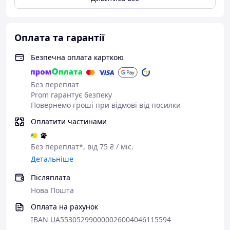
Зона застосування
Обличчя
Час застосування
Денний
Оплата та гарантії
Тип шкіри
Жирна
Безпечна оплата карткою
Вік
18+, 20+, 25+, 30+, 40+, 50+
Ступінь захисту від
SPF 50
Без переплат
Сонця
Prom гарантує безпеку
Матуючий ефект,
Повернемо гроші при відмові від посилки
Відновлення,
Оплатити частинами
антибактеріальна,
Призначення
антиоксидантна дія, Від
жирного блиску, Звуження
Без переплат*, від 75 ₴ / міс.
пор
Детальніше
Об'єм
75 мл, 230 мл
Післяплата
Бренд
Cure Skin
Нова Пошта
Країна TM
Україна
Оплата на рахунок
IBAN UA553052990000026004046115594