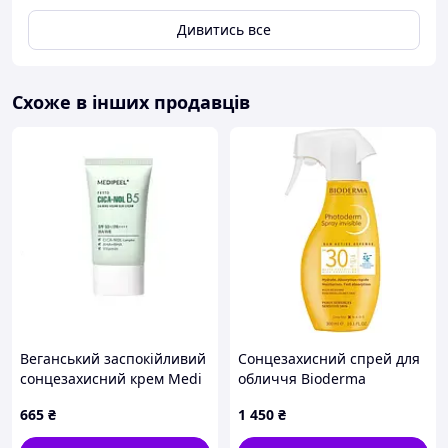
Дивитись все
Схоже в інших продавців
Веганський заспокійливий
Сонцезахисний спрей для
сонцезахисний крем Medi
обличчя Bioderma
Peel Phyto Cica, 50 мл
Photoderm Invisible SPF 30
665
₴
1 450
₴
300 мл (3701129807255)