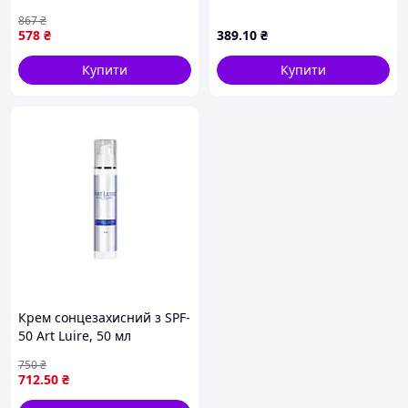
активного відпочинку на
40g+45ml
867
₴
сонці, захист від опіків та
578
₴
389
.10
₴
фотостаріння. BROWN
Купити
Купити
Крем сонцезахисний з SPF-
50 Art Luire, 50 мл
750
₴
712
.50
₴