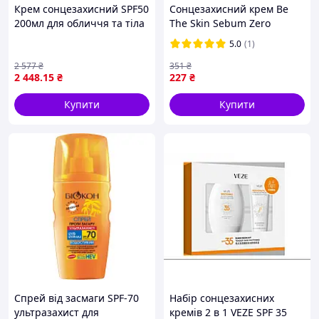
Крем сонцезахисний SPF50
Сонцезахисний крем Be
200мл для обличчя та тіла
The Skin Sebum Zero
200мл Sensetive Skin Active
Aloerice Vegan Sun Cream
5.0
(1)
Protection SPF50 Histomer
SPF 50+ PA++++мініатюра 5
мл
2 577
₴
351
₴
2 448
.15
₴
227
₴
Купити
Купити
Спрей від засмаги SPF-70
Набір сонцезахисних
ультразахист для
кремів 2 в 1 VEZE SPF 35