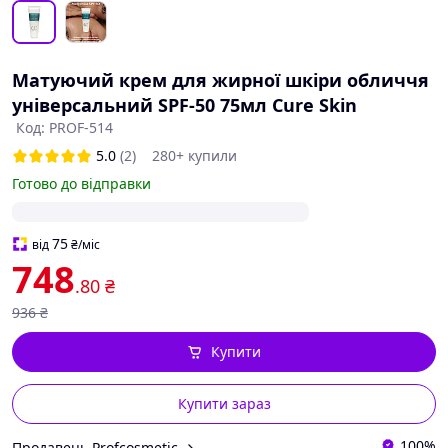
Матуючий крем для жирної шкіри обличчя
універсальний SPF-50 75мл Cure Skin
Код: PROF-514
5.0
(2)
280+ купили
Готово до відправки
75
від
₴
/міс
748
.80
₴
936
₴
Купити
Купити зараз
100%
Продавець Profcosmetic