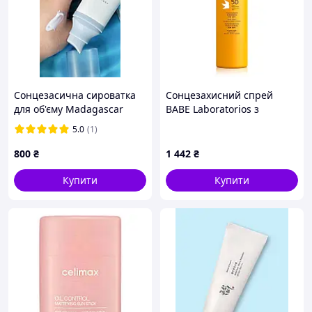
Сонцезасична сироватка
Сонцезахисний спрей
для об'єму Madagascar
BABE Laboratorios з
Centella Hyalu-Cica Water-
ефектом матування SPF
5.0
(1)
Fit Sun Serum
50+ 200 мл (8437011329943)
D12-2026
800
₴
1 442
₴
Купити
Купити