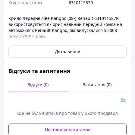
Код запчастини
631011587R
Крило переднє ліве Kangoo (08-) Renault 631011587R
використовується як оригінальний передній крила на
автомобілях Renault Kangoo, які випускалися з 2008
року до 2012 року.
Кузові запчастини Renault мають дуже високі
Детальніше
показники якості, включно з високою якістю металу, а
також висока якість виготовлення.
Шанувані клієнти, якщо ви не знаєте оригінального
Відгуки та запитання
номера запчастини вашого автомобіля, настійно
просимо вас, скидати vin код автомобіля й ми зможете
Відгуки (0)
Запитання (0)
точно підібрати для вас необхідну запчастину.
Кузові запчастини ви завжди зможете придбати в
Всі
нашому інтернет-магазині за найдоступнішими цінами.
Ще не було відгуків про товар у цього продавця
Поставити запитання