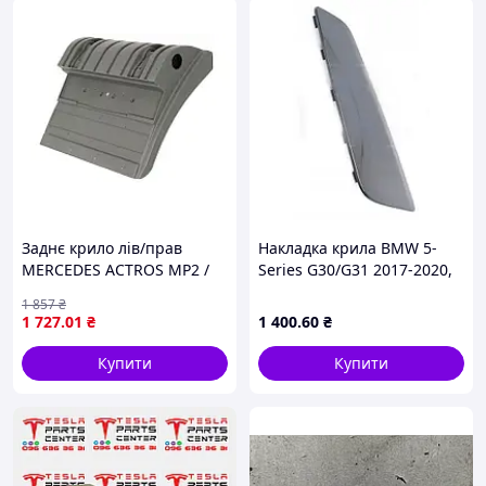
Заднє крило лів/прав
Накладка крила BMW 5-
MERCEDES ACTROS MP2 /
Series G30/G31 2017-2020,
MP3, AXOR 2 10.02- PACOL
передня, ліва, чорна
1 857
₴
MER-MG-002L
глянсова, AVTM,
1 727
.01
₴
1 400
.60
₴
51747439013, 181447321
Купити
Купити