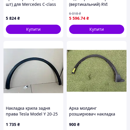
шт) для Mercedes C-сlass
(вертикальний) RVI
W205 2014-2021 рр
PREMIUM 04.96- COVIND
6 018
₴
385/527
5 824
₴
5 596
.74
₴
Купити
Купити
Накладка крила задня
Арка молдинг
права Tesla Model Y 20-25
розширювач накладка
149418800B
крила арки передня ліва
1 735
₴
900
₴
Ford kuga escape 2013-