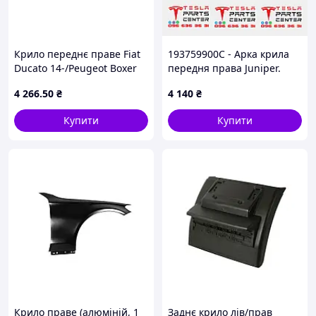
Крило переднє праве Fiat
193759900C - Арка крила
Ducato 14-/Peugeot Boxer
передня права Juniper.
14-/Citroen Jumper 14- FAST
Оригінал
4 266
.50
₴
4 140
₴
Купити
Купити
Крило праве (алюміній, 1
Заднє крило лів/прав