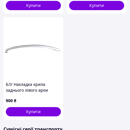
2019р cv44s16d239a
Купити
Купити
оригінал бв
Б/У Накладка крила
заднього лівого арки
6722A035ZZ Mitsubishi
900
₴
L200 06-15
Купити
Сумісні серії транспорту