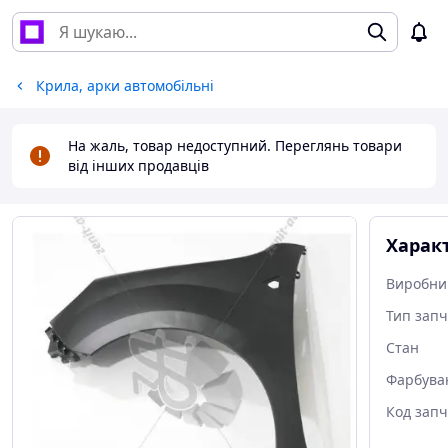
Крила, арки автомобільні
На жаль, товар недоступний. Переглянь товари
від інших продавців
Харак
Виробни
Тип зап
Стан
Фарбува
Код зап