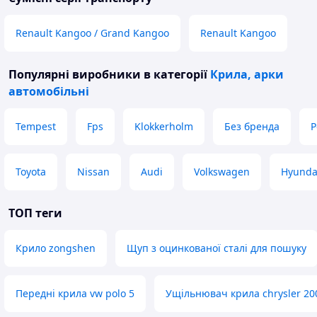
Renault Kangoo / Grand Kangoo
Renault Kangoo
Популярні виробники
в категорії
Крила, арки
автомобільні
Tempest
Fps
Klokkerholm
Без бренда
P
Toyota
Nissan
Audi
Volkswagen
Hyunda
ТОП теги
Крило zongshen
Щуп з оцинкованої сталі для пошуку
Передні крила vw polo 5
Ущільнювач крила chrysler 20