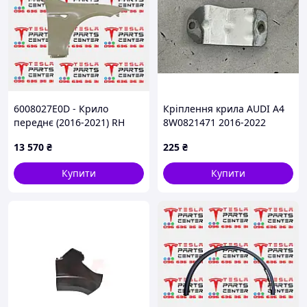
6008027E0D - Крило
Кріплення крила AUDI A4
переднє (2016-2021) RH
8W0821471 2016-2022
Tesla Model S
13 570
₴
225
₴
Купити
Купити