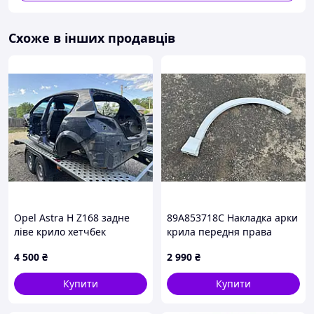
Схоже в інших продавців
Opel Astra H Z168 задне
89A853718C Накладка арки
ліве крило хетчбек
крила передня права
задня частина (колір S9R)
4 500
₴
2 990
₴
(дефект на фото) Audi Q4 E-
Tron Premium Plus 55 S
Купити
Купити
Line