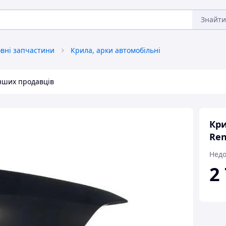
Знайти
овні запчастини
Крила, арки автомобільні
інших продавців
Кри
Ren
Недо
2