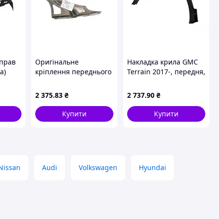
/прав
Оригінальне
Накладка крила GMC
а)
кріплення переднього
Terrain 2017-, передня,
1.03-
крила Audi Q3 2011-
ліва, чорна, AVTM,
2018 правий, сталь
84579557, 185101321
2 375
.83
₴
2 737
.90
₴
VAG 8U0821136
Купити
Купити
Nissan
Audi
Volkswagen
Hyundai