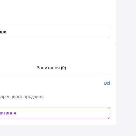
іше
Запитання (0)
Всі
вар у цього продавця
користовується як оригінальний передній крила на
питання
кості, включно з високою якістю металу, а також
ра запчастини вашого автомобіля, настійно