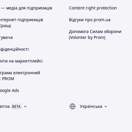
 — медіа для підприємців
Content right protection
інтернет-підприємців
Відгуки про prom.ua
Кращі
Допомога Силам оборони
тувача
(Volonter by Prom)
нфіденційності
оти на маркетплейсі
ограма електронний
с PROM
oogle Ads
вітла
Українська
BETA