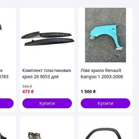
нє
Комплект пластикових
Ліве крило Renault
3783
крил 26 9053 для
Kangoo 1 2003-2008
передньої та задньої
рестайл
946
₴
частини ТМ КОЛІСО
473
₴
1 500
₴
для захисту
автомобіля
Купити
Купити