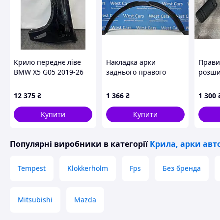
Крило переднє ліве
Накладка арки
Прави
BMW X5 G05 2019-26
заднього правого
розши
під ремонт
крила чорна
арки 
Toyota
12 375
₴
1 366
₴
1 300
0K040
Купити
Купити
Популярні виробники
в категорії
Крила, арки авт
Tempest
Klokkerholm
Fps
Без бренда
Mitsubishi
Mazda