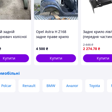
й задній
Opel Astra H Z168
Заднє крило лів
рювач колісної
задне праве крило
(передня частин
молдінг крила
хетчбек
VOLVO FH, FH16 0
2 446
₴
 Hilux 61681-
COVIND 3FH/515
₴
4 500
₴
2 274
.78
₴
Купити
Купити
Купити
омобільні
Polcar
Renault
BMW
Аналог
Toyota