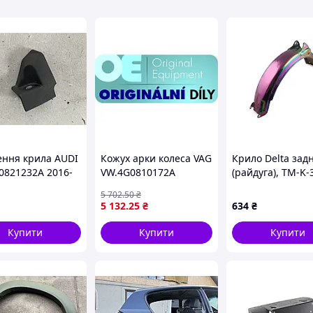
но підібрати для вас необхідну запчастину.
 інтернет-магазині за найдоступнішими цінами.
ення крила AUDI
Кожух арки колеса VAG
Крило Delta зад
0821232A 2016-
VW.4G0810172A
(райдуга), TM-K-
5 702
.50
₴
5 132
.25
₴
634
₴
Купити
Купити
Купити