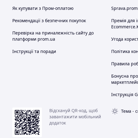
Як купувати з Пром-оплатою
Sprava.prom
Рекомендації з безпечних покупок
Премія для 
Ecommerce.
Перевірка на приналежність сайту до
платформи prom.ua
Угода корис
Інструкції та поради
Політика ко
Правила роб
Бонусна пр
маркетплей
Інструкція G
Відскануй QR-код, щоб
Тема
-
с
завантажити мобільний
додаток