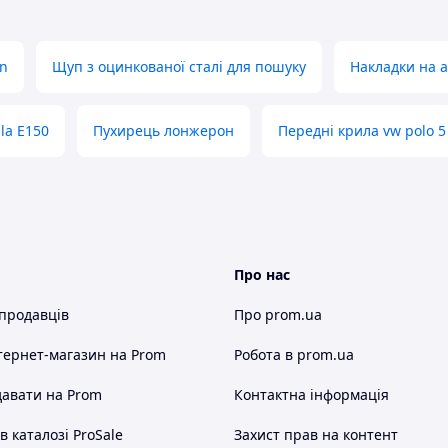
n
Щуп з оцинкованої сталі для пошуку
Накладки на а
lla E150
Пухирець лонжерон
Передні крила vw polo 5
Про нас
 продавців
Про prom.ua
тернет-магазин
на Prom
Робота в prom.ua
авати на Prom
Контактна інформація
 каталозі ProSale
Захист прав на контент