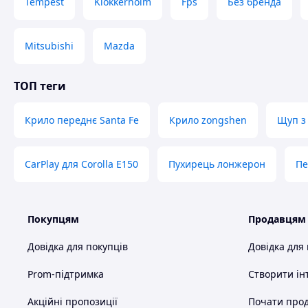
Tempest
Klokkerholm
Fps
Без бренда
Mitsubishi
Mazda
ТОП теги
Крило переднє Santa Fe
Крило zongshen
Щуп з 
CarPlay для Corolla E150
Пухирець лонжерон
Пе
Покупцям
Продавцям
Довідка для покупців
Довідка для
Prom-підтримка
Створити ін
Акційні пропозиції
Почати прод