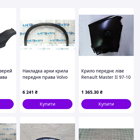
дверей
Накладка арки крила
Крило переднє ліве
рава
передня права Volvo
Renault Master II 97-10
17-
XC90 16-26 тип 3
KLOKKERHOLM
aguar
новий оригінал OEM
6 241
₴
1 365
.30
₴
39790044
Купити
Купити