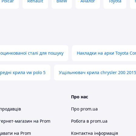
Polcar
Renault
BMW
Аналог
Toyota
оцинкованої сталі для пошуку
Накладки на арки Toyota Cor
редні крила vw polo 5
Ущільнювач крила chrysler 200 201
Про нас
 продавців
Про prom.ua
тернет-магазин
на Prom
Робота в prom.ua
авати на Prom
Контактна інформація