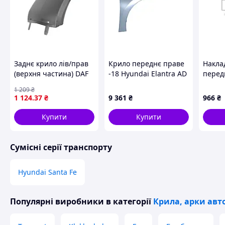
Заднє крило лів/прав
Крило переднє праве
Накла
(верхня частина) DAF
-18 Hyundai Elantra AD
передн
95 XF, XF 105, XF 95
16-20 MOBIS
88541
1 209
₴
01.97- PACOL DAF-RM-
1 124
.37
₴
9 361
₴
966
₴
001H
Купити
Купити
Сумісні серії транспорту
Hyundai Santa Fe
Популярні виробники
в категорії
Крила, арки авт