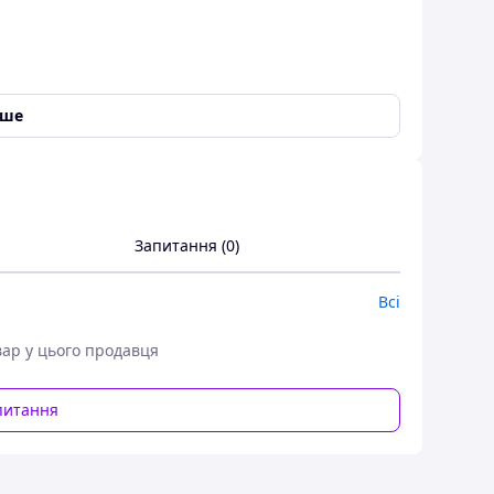
іше
Запитання (0)
Всі
вар у цього продавця
икористовується як оригінальний передній крила на
питання
2008 року.
сті, включно з високою якістю металу, а також