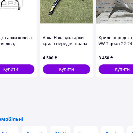
дка арки колеса
Арка Накладка арки
Крило переднє 
я ліва,
крила передня права
VW Tiguan 22-24
796302
розширювач арка
аналог 5NA8211
MERCEDES GLS W167
4 500
₴
3 450
₴
від2019-2026рр AMG
A1678842400 оригінал
Купити
Купити
Купити
бв
омобільні