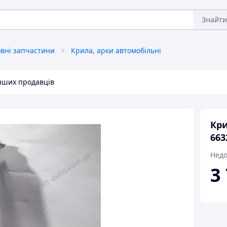
Знайти
овні запчастини
Крила, арки автомобільні
інших продавців
Кри
663
Недо
3