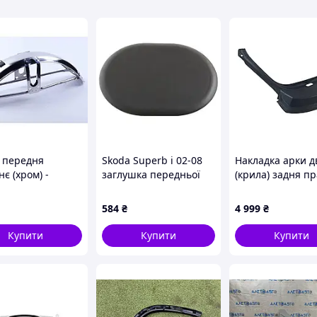
ра запчастини вашого автомобіля, настійно
но підібрати для вас необхідну запчастину.
 інтернет-магазині за найдоступнішими цінами.
 передня
Skoda Superb і 02-08
Накладка арки 
є (хром) -
заглушка передньої
(крила) задня п
а/Альфа TT-091-
колісної арки
Jaguar F-Pace 20
 ТМ TATA
2020 Т4А13632 J
584
₴
4 999
₴
F-Pace Т4А13632
Купити
Купити
Купити