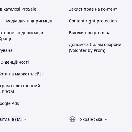
 каталозі ProSale
Захист прав на контент
 — медіа для підприємців
Content right protection
інтернет-підприємців
Відгуки про prom.ua
Кращі
Допомога Силам оборони
тувача
(Volonter by Prom)
нфіденційності
оти на маркетплейсі
ограма електронний
с PROM
oogle Ads
вітла
Українська
BETA