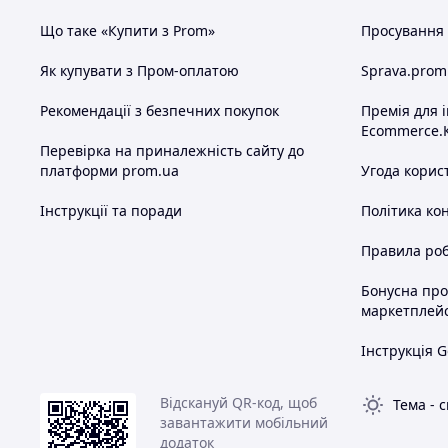
Що таке «Купити з Prom»
Просування в
Як купувати з Пром-оплатою
Sprava.prom
Рекомендації з безпечних покупок
Премія для 
Ecommerce.
Перевірка на приналежність сайту до
платформи prom.ua
Угода корис
Інструкції та поради
Політика ко
Правила роб
Бонусна пр
маркетплей
Інструкція G
Відскануй QR-код, щоб
Тема
-
с
завантажити мобільний
додаток