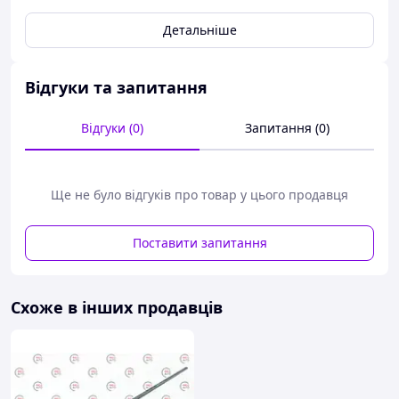
клинуватий брусок для з'єднання вала з надетою на
Детальніше
нього деталлю. Сечения: 3х3, 4х4, 5х5, 6х6, 7х7, 8х7,
8х8,10х8,10х10,12х8,12х10,12х12,14х9,
14х14, 16х10, 16х16,18х11, 18х18, 20х12, 20х20, 22х14,
Відгуки та запитання
25х14, 32х18, 36х20, 40х22.
КОНСТРУКЦІЯ І РОЗМІРИ
Відгуки (0)
Запитання (0)
Ще не було відгуків про товар у цього продавця
Поставити запитання
Схоже в інших продавців