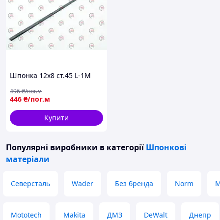
Шпонка 12х8 ст.45 L-1М
496
₴/пог.м
446
₴/пог.м
Купити
Популярні виробники
в категорії
Шпонкові
матеріали
Северсталь
Wader
Без бренда
Norm
M
Mototech
Makita
ДМЗ
DeWalt
Днепр