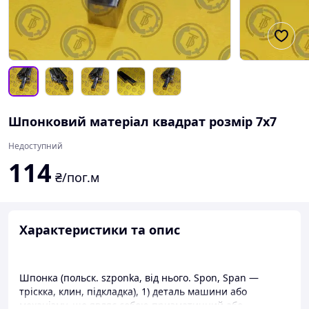
Шпонковий матеріал квадрат розмір 7х7
Недоступний
114
₴/пог.м
Характеристики та опис
Шпонка (польск. szponka, від нього. Spon, Span —
тріскка, клин, підкладка), 1) деталь машини або
механізму, що являє собою призматичний або