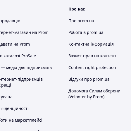
Про нас
 продавців
Про prom.ua
тернет-магазин
на Prom
Робота в prom.ua
авати на Prom
Контактна інформація
 каталозі ProSale
Захист прав на контент
 — медіа для підприємців
Content right protection
інтернет-підприємців
Відгуки про prom.ua
Кращі
Допомога Силам оборони
тувача
(Volonter by Prom)
нфіденційності
оти на маркетплейсі