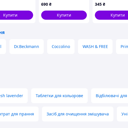
26C6
універсальний зі
823B6X902
690
₴
345
₴
свіжим весняним
ароматом, 110 прань,
Купити
Купити
Купити
4.950 л
ня
l
Dr.Beckmann
Coccolino
WASH & FREE
Pri
resh lavender
Таблетки для кольорове
Відбілювачі для
нтрат для прання
Засіб для очищення змішувача
Уні