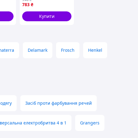
783
₴
Купити
materra
Delamark
Frosch
Henkel
 одягу
Засіб проти фарбування речей
версальна електробритва 4 в 1
Grangers