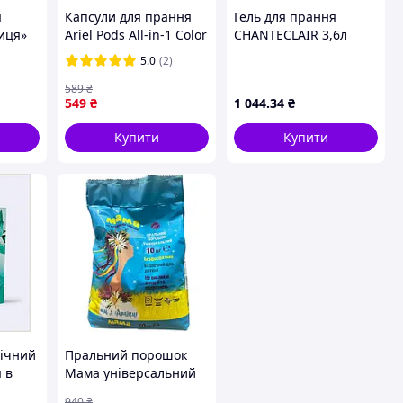
я
Капсули для прання
Гель для прання
иця»
Ariel Pods All-in-1 Color
CHANTECLAIR 3,6л
48 шт
Marsiglia Марсельське
5.0
(2)
мило
589
₴
549
₴
1 044
.34
₴
Купити
Купити
гічний
Пральний порошок
 в
Мама універсальний
і
10 кг (90779641)
940
₴