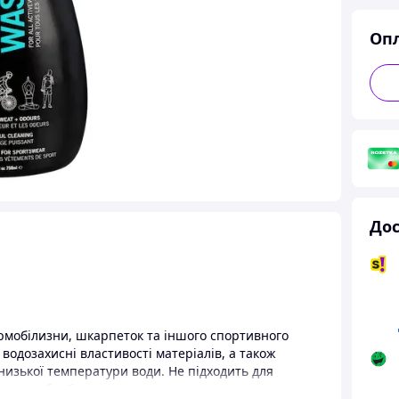
Оп
Дос
ермобілизни, шкарпеток та іншого спортивного
водозахисні властивості матеріалів, а також
низької температури води. Не підходить для
никною обробкою.