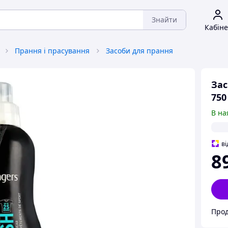
Знайти
Кабіне
Прання і прасування
Засоби для прання
Зас
750
В на
ві
8
Прод