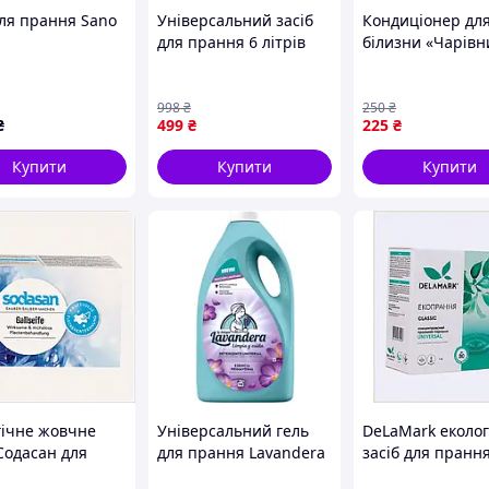
для прання Sano
Універсальний засіб
Кондиціонер дл
л
для прання 6 літрів
білизни «Чарівн
013268907)
ТМ SUPER Wash для
Хвиля свіжості
чистоти та свіжості
вашої білизни
998
₴
250
₴
₴
499
₴
225
₴
Купити
Купити
Купити
гічне жовчне
Універсальний гель
DeLaMark еколо
Содасан для
для прання Lavandera
засіб для прання
их речей,
Esencia Prinaveral
пральній машин