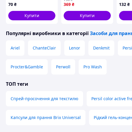
BLIK для ефективного
P8776
70
₴
369
₴
132
₴
догляду за одягом
Купити
Купити
Популярні виробники
в категорії
Засоби для пран
Ariel
ChanteClair
Lenor
Denkmit
Persi
Procter&Gamble
Perwoll
Pro Wash
ТОП теги
Спрей-просочення для текстилю
Persil color active f
Капсули для прання Brix Universal
Рідкий гель-конце