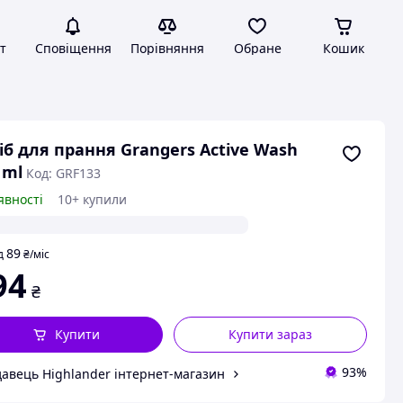
т
Сповіщення
Порівняння
Обране
Кошик
іб для прання Grangers Active Wash
 ml
Код: GRF133
явності
10+ купили
89
д
₴
/міс
94
₴
Купити
Купити зараз
93%
авець Highlander інтернет-магазин