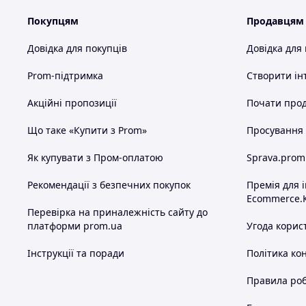
Покупцям
Продавцям
Довідка для покупців
Довідка для
Prom-підтримка
Створити ін
Акційні пропозиції
Почати прод
Що таке «Купити з Prom»
Просування в
Як купувати з Пром-оплатою
Sprava.prom
Рекомендації з безпечних покупок
Премія для 
Ecommerce.
Перевірка на приналежність сайту до
платформи prom.ua
Угода корис
Інструкції та поради
Політика ко
Правила роб