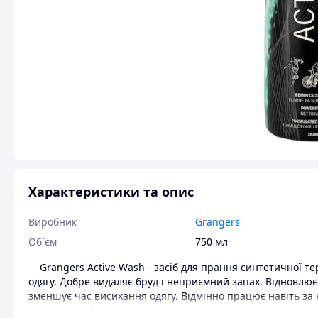
Характеристики та опис
Виробник
Grangers
Об`єм
750 мл
Grangers Active Wash
- засіб для прання синтетичної т
одягу. Добре видаляє бруд і неприємний запах. Відновлює 
зменшує час висихання одягу. Відмінно працює навіть за 
прання мембран усіх типів, а також тканин з водонепро