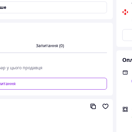
іше
ml
:
ах не пошкоджуючи функціональності речей
Запитання (0)
 середовища (схвалено Bluesign®)
 ml
:
Опл
ної машинки (завантажуйте не більше половини
вар у цього продавця
 з інформацією на етикетці по догляду
питання
ачки засобу
750 ml
: