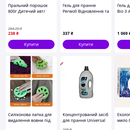
Пральний порошок
Гель для прання
Гель 
800г Дитячий авт/
Perwoll Відновлення та
Bio 3 
ручн ТМ ВУХАСТИК
аромат 1 л
(7290
(9000101810356)
284
.20
₴
238
₴
337
₴
1 069
Купити
Купити
Силіконова лапка для
Концентрований засіб
Еколо
видалення вовни під
для прання Universal
мило 
час прання Зелена
5,785 л від бренда ICE
дитяч
738
₴