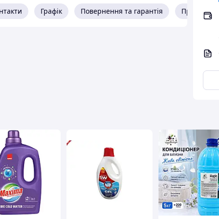
нтакти
Графік
Повернення та гарантія
Про прода