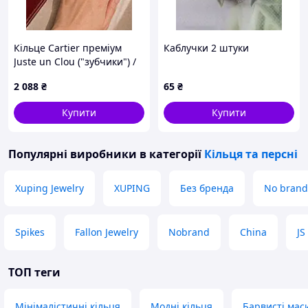
Кільце Cartier преміум
Каблучки 2 штуки
Juste un Clou ("зубчики") /
брендове подарункове
2 088
₴
65
₴
паковання / покриття
лимонним золотом / без
Купити
Купити
цирконію
Популярні виробники
в категорії
Кільця та ​​персні
Xuping Jewelry
XUPING
Без бренда
No brand
Spikes
Fallon Jewelry
Nobrand
China
JS
ТОП теги
Мінімалістичні кільця
Модні кільця
Барвисті маси