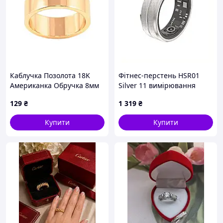
Каблучка Позолота 18K
Фітнес-перстень HSR01
Американка Обручка 8мм
Silver 11 вимірювання
(350632) р.21 ТМ XUPING
насичення крові,
129
₴
1 319
₴
9A029507H
Купити
Купити