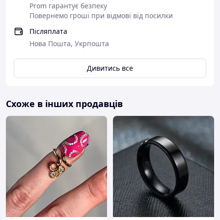
Prom гарантує безпеку
Як заміряти
кільця
?
Найпростіший спосіб – виміряти
Повернемо гроші при відмові від посилки
лінійкою внутрішній діаметр прикраси з того ж пальця, на
який потрібно нове кільце. Наприклад, діаметр дорівнює
Післяплата
1,7 см – 17 мм: ваш розмір – 17.
Нова Пошта, Укрпошта
Дивитись все
Схоже в інших продавців