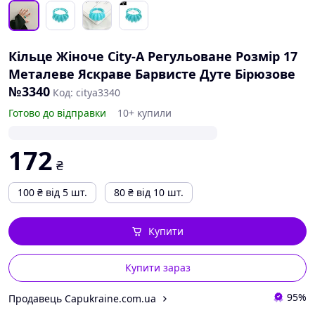
Кільце Жіноче City-A Регульоване Розмір 17
Металеве Яскраве Барвисте Дуте Бірюзове
№3340
Код: citya3340
Готово до відправки
10+ купили
172
₴
100
₴
від 5 шт.
80
₴
від 10 шт.
Купити
Купити зараз
95%
Продавець Capukraine.com.ua