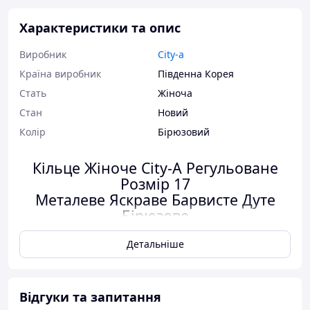
Характеристики та опис
Виробник
City-a
Країна виробник
Південна Корея
Стать
Жіноча
Стан
Новий
Колір
Бірюзовий
Кільце Жіноче City-A Регульоване
Розмір 17
Металеве Яскраве Барвисте Дуте
Бірюзове
№3340
Детальніше
Колір:
Бірюзовий
Розмір
: 17
Відгуки та запитання
Матеріал:
Метал