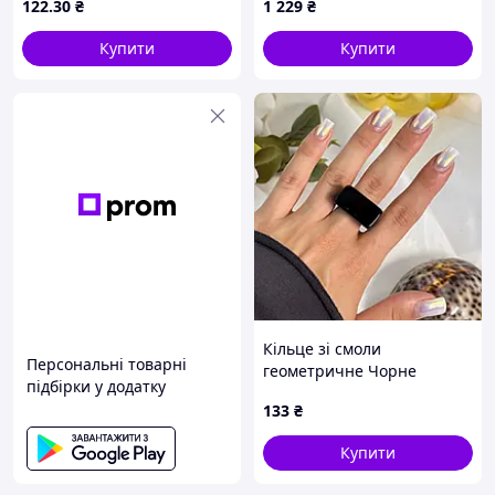
122
.30
₴
1 229
₴
Купити
Купити
Кільце зі смоли
Персональні товарні
геометричне Чорне
підбірки у додатку
Podarkus BK1256-B
133
₴
Купити