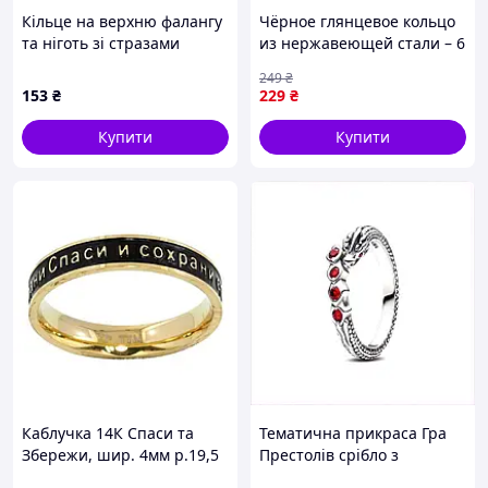
Кільце на верхню фалангу
Чёрное глянцевое кольцо
та ніготь зі стразами
из нержавеющей стали – 6
Золотисте Podarkus
мм ширина, стильный
249
₴
BK1019-6
унисекс дизайн, мужское
153
₴
229
₴
женское 2 JGGW_229
Купити
Купити
Каблучка 14К Спаси та
Тематична прикраса Гра
Збережи, шир. 4мм р.19,5
Престолів срібло з
(207205) ТМ XUPING
чорнінням 8301XKT220