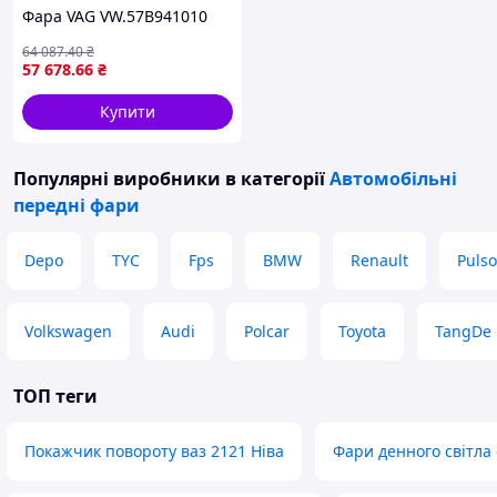
Фара VAG VW.57B941010
64 087
.40
₴
57 678
.66
₴
Купити
Популярні виробники
в категорії
Автомобільні
передні фари
Depo
TYC
Fps
BMW
Renault
Pulso
Volkswagen
Audi
Polcar
Toyota
TangDe
ТОП теги
Покажчик повороту ваз 2121 Ніва
Фари денного світла