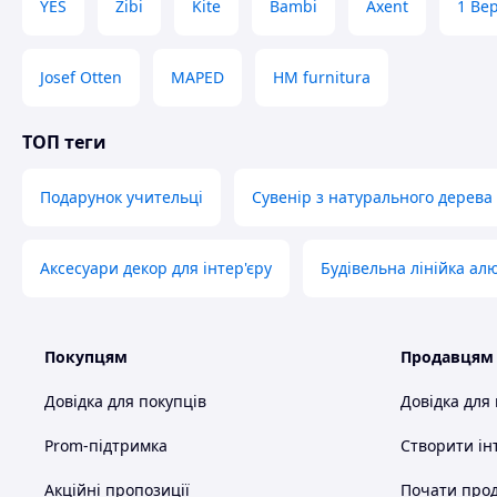
YES
Zibi
Kite
Bambi
Axent
1 Ве
Josef Otten
MAPED
HM furnitura
ТОП теги
Схожі товари за характеристиками
Подарунок учительці
Сувенір з натурального дерева
Аксесуари декор для інтер'єру
Будівельна лінійка ал
Покупцям
Продавцям
Довідка для покупців
Довідка для
Prom-підтримка
Створити ін
Акційні пропозиції
Почати прод