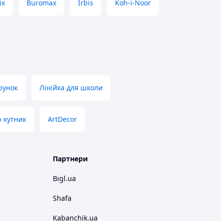
ix
Buromax
Irbis
Koh-i-Noor
рунок
Лінійка для школи
р кутник
ArtDecor
Партнери
Bigl.ua
Shafa
Kabanchik.ua