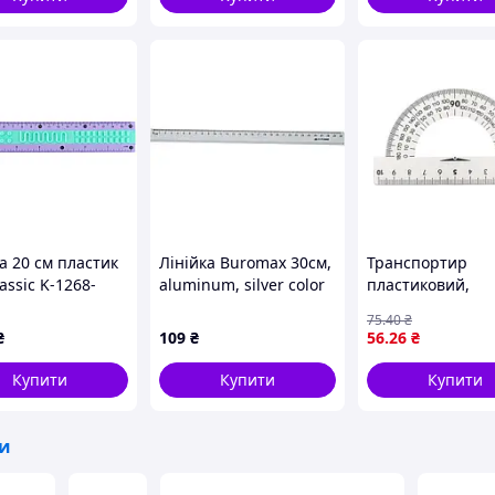
а 20 см пластик
Лінійка Buromax 30см,
Транспортир
lassic K-1268-
aluminum, silver color
пластиковий,
летовий
(BM.5800-30)
молочний (10 см)
75
.40
₴
в наборі
₴
109
₴
56
.26
₴
Купити
Купити
Купити
 нашу продукцію на сайті!
ки