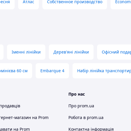
ресня
Атлас
Собственное производство
Econom
Іменні лінійки
Дерев'яні лінійки
Офісний пода
юмінієва 60 см
Embarque 4
Набір лінійка транспорти
Про нас
 продавців
Про prom.ua
тернет-магазин
на Prom
Робота в prom.ua
авати на Prom
Контактна інформація