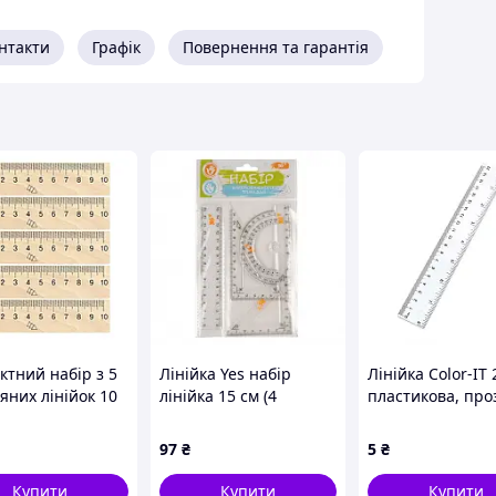
ку, яка Вам потрібна, а також ми не обмежуємо
нтакти
Графік
Повернення та гарантія
ірах.
ість чарівного аксесуара не залишають сумнівів -
ктильних відчуттів.
стики:
ктний набір з 5
Лінійка Yes набір
Лінійка Color-IT
яних лінійок 10
лінійка 15 см (4
пластикова, про
я школи та
предмети) (370263)
8820
ї творчості
97
₴
5
₴
ькі товари
Купити
Купити
Купити