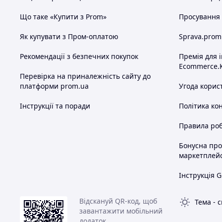
Що таке «Купити з Prom»
Просування в
Як купувати з Пром-оплатою
Sprava.prom
Рекомендації з безпечних покупок
Премія для 
Ecommerce.
Перевірка на приналежність сайту до
платформи prom.ua
Угода корис
Інструкції та поради
Політика ко
Правила роб
Бонусна пр
маркетплей
Інструкція G
Відскануй QR-код, щоб
Тема
-
с
завантажити мобільний
додаток