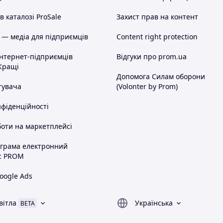
 каталозі ProSale
Захист прав на контент
 — медіа для підприємців
Content right protection
інтернет-підприємців
Відгуки про prom.ua
Кращі
Допомога Силам оборони
тувача
(Volonter by Prom)
нфіденційності
оти на маркетплейсі
ограма електронний
с PROM
oogle Ads
вітла
Українська
BETA