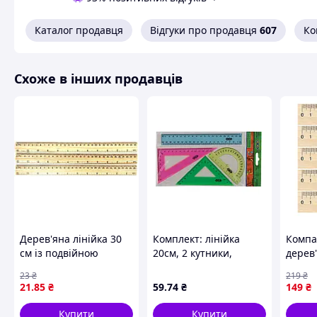
Ми можемо вигравіювати будь-який текст або картин
Каталог продавця
Відгуки про продавця
607
Ко
Вас у розм
Витончена різьба по дереву, своєрідна форма, крихк
це оригінальний подарунок. Іменні лінійки приємні для та
Схоже в інших продавців
Характери
- матеріал: фанера 4мм.
- спосіб обробки: різьба;
- розмір:
15 см.
Дерев'яна лінійка 30
Комплект: лінійка
Компа
см із подвійною
20см, 2 кутники,
дерев'
шкалою см/дюйми
транспортир, асорті
см дл
23
₴
219
₴
ZB.5683-99 ТМ ZIBI
дитячо
21
.85
₴
59
.74
₴
149
₴
учнівс
Купити
Купити