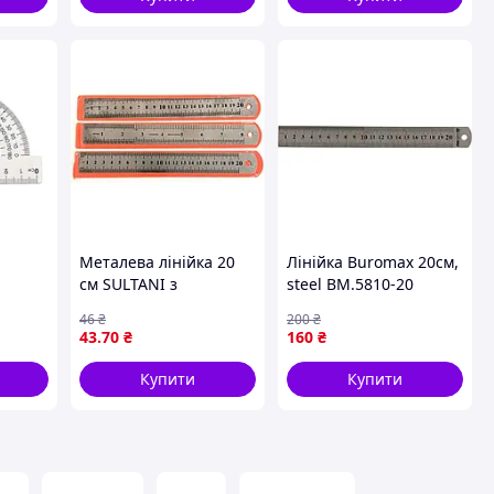
Металева лінійка 20
Лінійка Buromax 20см,
см SULTANI з
steel BM.5810-20
, 5 шт
метричною шкалою
buzyna
46
₴
200
₴
43
.70
₴
160
₴
Купити
Купити