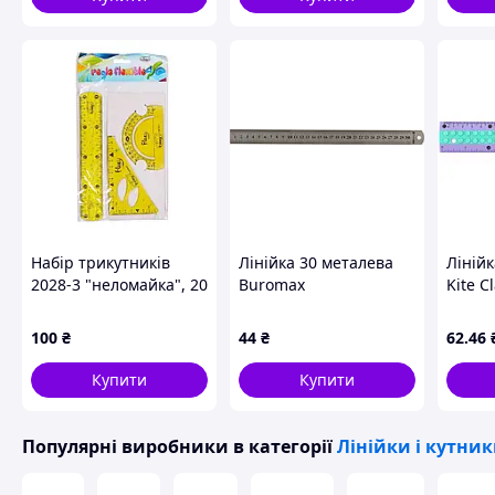
Набір трикутників
Лінійка 30 металева
Лінійк
2028-3 "неломайка", 20
Buromax
Kite C
см Жовтий
*_Фіо
100
₴
44
₴
62
.46
Купити
Купити
А також Ви можете переглянути
Популярні виробники
в категорії
Лінійки і кутни