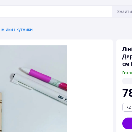
Знайти
інійки і кутники
Лін
Дер
см 
Гото
7
72