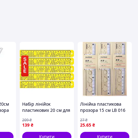
 20см
Набір лінійок
Лінійка пластикова
зора
пластикових 20 см для
прозора 15 см LB 016
математики 6 штук
AIHAO
209
₴
27
₴
жовтих навчальних з
139
₴
25
.65
₴
формулами для школи
учнів Алгебра спр
Купити
Купити