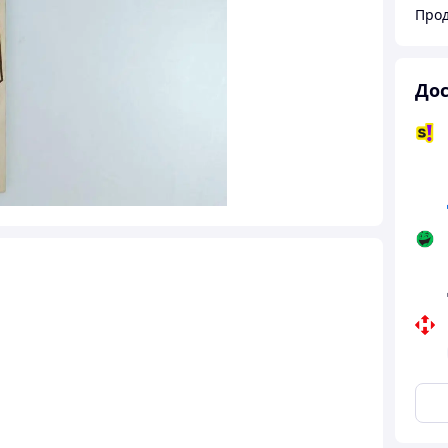
Прод
Дос