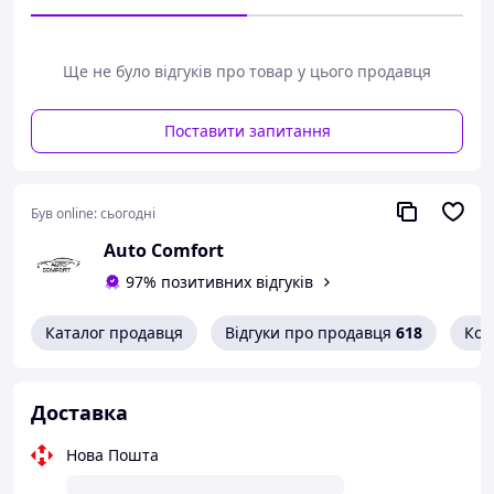
.
У наявності є всі марки авто.
Ще не було відгуків про товар у цього продавця
Поставити запитання
Був online:
сьогодні
Auto Comfort
97% позитивних відгуків
Каталог продавця
Відгуки про продавця
618
Кон
Доставка
Нова Пошта