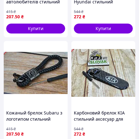
автолюбителів стильний
Hyundai стильний
аксесуар із гравіюванням
аксесуар для ключів з
415
₴
544
₴
логотипа чорний
якісною гравіровкою
207
.50
₴
272
₴
чорний
Купити
Купити
Кожаный брелок Subaru з
Карбоновий брелок KIA
логотипом стильний
стильний аксесуар для
аксесуар для ключів з
ключів з якісною
415
₴
544
₴
натуральної шкіри
гравіровкою
207
.50
₴
272
₴
універсальний і