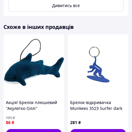
Дивитись все
Схоже в інших продавців
Акція! Брелок плюшевий
Брелок-відкривачка
"Акулятко Оллі"
Munkees 3523 Surfer dark
FWPSHARKOLLI23TR0
blue
191
₴
бірюзовий - За кращою
86
₴
281
₴
ціною!