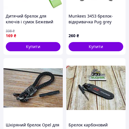
Дитячий брелок для
Munkees 3453 брелок-
ключів і сумок Бежевий
відкривачка Pug grey
Йога 4х8 см і яскравий
338
₴
Салатовий HP-55-16GR для
169
₴
260
₴
рюкзаків
Купити
Купити
Шкіряний брелок Opel для
Брелок карбоновий