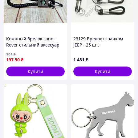
Кожаный брелок Land-
23129 Брелок із зачком
Rover стильний аксесуар
JEEP - 25 шт.
для ключів з логотипом з
395
₴
натуральної шкіри
197
.50
₴
1 481
₴
Купити
Купити