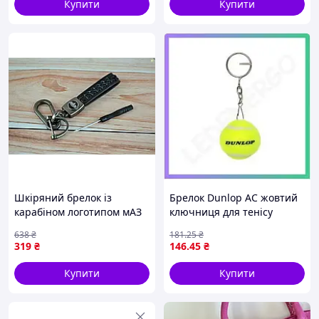
Купити
Купити
Шкіряний брелок із
Брелок Dunlop AC жовтий
карабіном логотипом мАЗ
ключниця для тенісу
для автолюбителів
унісекс подарунок для
638
₴
181
.25
₴
стильний аксесуар для
любителів спорту
319
₴
146
.45
₴
ключів
SKU_305882
Купити
Купити