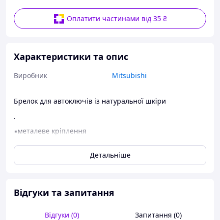
Оплатити частинами від 35 ₴
Характеристики та опис
Виробник
Mitsubishi
Брелок для автоключів із натуральної шкіри
.
▪️металеве кріплення
▪️додатковий карабін
Детальніше
▪️м'яка шкіра, брелок не буде дряпати деталі панелі
▪️зручний у руці
▪️ремінець повертається на 360 градусів
Відгуки та запитання
.
Відгуки (0)
Запитання (0)