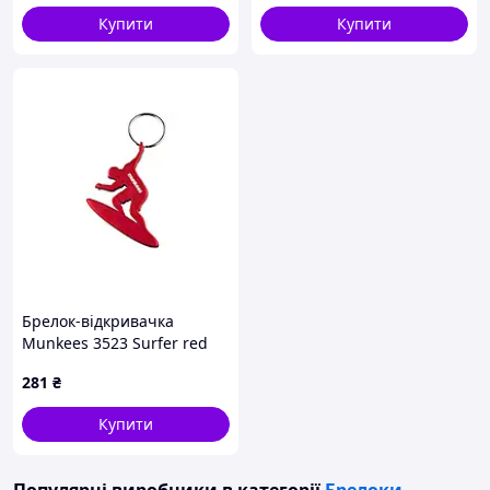
практичний
Купити
Купити
Брелок-відкривачка
Munkees 3523 Surfer red
281
₴
Купити