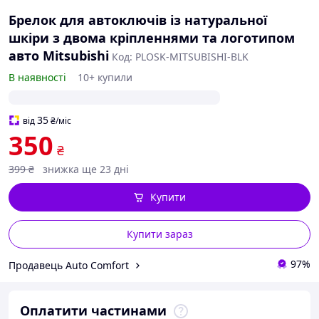
Брелок для автоключів із натуральної
шкіри з двома кріпленнями та логотипом
авто Mitsubishi
Код: PLOSK-MITSUBISHI-BLK
В наявності
10+ купили
35
від
₴
/міс
350
₴
399
₴
знижка ще 23 дні
Купити
Купити зараз
97%
Продавець Auto Comfort
Оплатити частинами