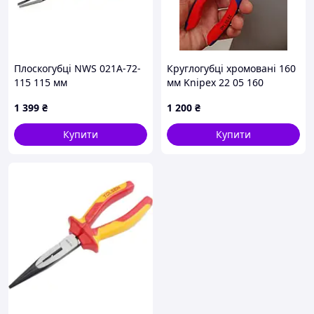
Плоскогубці NWS 021A-72-
Круглогубці хромовані 160
115 115 мм
мм Knipex 22 05 160
1 399
₴
1 200
₴
Купити
Купити