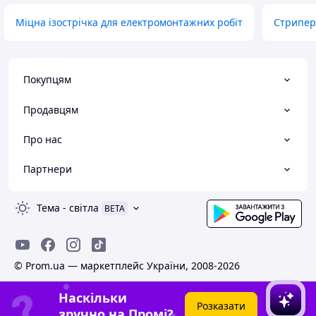
Міцна ізострічка для електромонтажних робіт
Стрипер
Покупцям
Продавцям
Про нас
Партнери
Тема
-
світла
BETA
© Prom.ua — маркетплейс України, 2008-2026
Наскільки
Розказати
зручно на Промі?