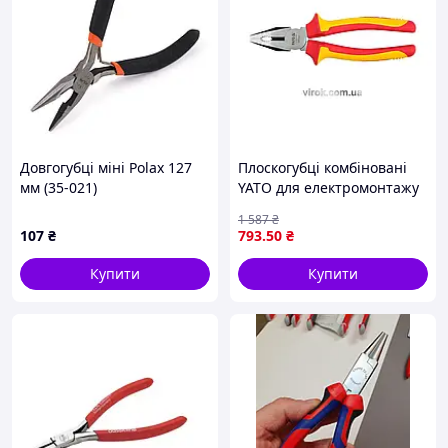
Довгогубці міні Polax 127
Плоскогубці комбіновані
мм (35-021)
YATO для електромонтажу
ізоляція 1000 В міцні для
1 587
₴
роботи з електрикою
107
₴
793
.50
₴
Купити
Купити