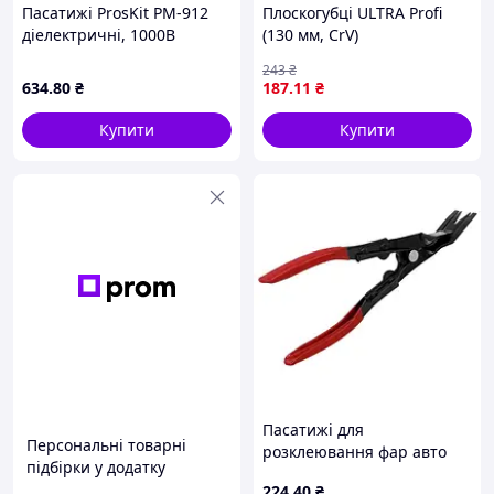
Пасатижі ProsKit PM-912
Плоскогубці ULTRA Profi
діелектричні, 1000B
(130 мм, CrV)
243
₴
634
.80
₴
187
.11
₴
Купити
Купити
Пасатижі для
Персональні товарні
розклеювання фар авто
підбірки у додатку
знімач кліпс та обшивки
224
.40
₴