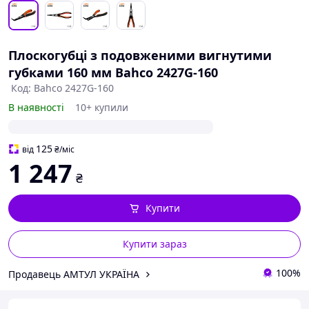
Плоскогубці з подовженими вигнутими
губками 160 мм Bahco 2427G-160
Код: Bahco 2427G-160
В наявності
10+ купили
125
від
₴
/міс
1 247
₴
Купити
Купити зараз
100%
Продавець АМТУЛ УКРАЇНА