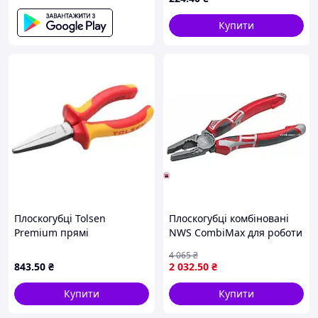
салону метал MDR
Купити
Плоскогубці Tolsen
Плоскогубці комбіновані
Premium прямі
NWS CombiMax для роботи
діелектричні VDE 160 мм
з дротом з гайковим
4 065
₴
(V38156) MDR
ключем та ергономічними
843
.50
₴
2 032
.50
₴
ручками
Купити
Купити