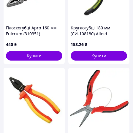
Плоскогубці Apro 160 мм
Круглогубці 180 мм
Fulcrum (310351)
(СИ-108180) Alloid
(00000055344)
440
₴
158
.26
₴
Купити
Купити