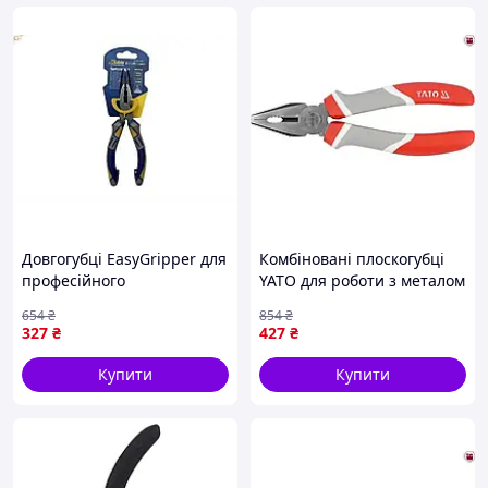
Довгогубці EasyGripper для
Комбіновані плоскогубці
професійного
YATO для роботи з металом
використання з хромо-
і проводами 180 мм CrV з
654
₴
854
₴
нікелевої сталі з
ергономічними ручками
327
₴
427
₴
автоматичним
загостренням
Купити
Купити