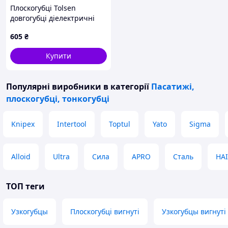
Плоскогубці Tolsen
довгогубці діелектричні
VDE 200 мм (V16098)
605
₴
Купити
Популярні виробники
в категорії
Пасатижі,
плоскогубці, тонкогубці
Knipex
Intertool
Toptul
Yato
Sigma
Alloid
Ultra
Сила
APRO
Сталь
HA
ТОП теги
Узкогубцы
Плоскогубці вигнуті
Узкогубцы вигнуті