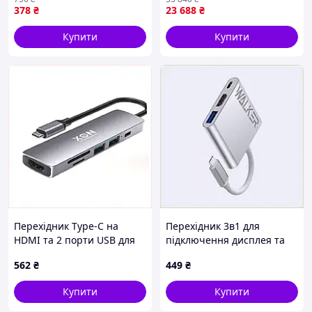
378
₴
23 688
₴
Колір: Сріблястий
Купити
Купити
Перехідник Type-C на
Перехідник 3в1 для
HDMI та 2 порти USB для
підключення дисплея та
MacBook XON 846781MT7T
периферії WALKER
562
₴
449
₴
61MA2791T2
Купити
Купити