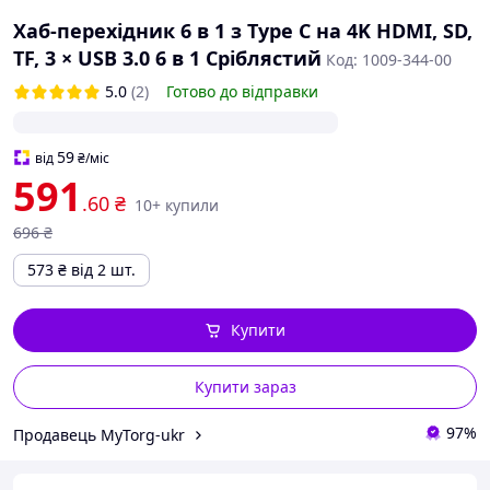
Хаб-перехідник 6 в 1 з Type C на 4K HDMI, SD,
TF, 3 × USB 3.0 6 в 1 Сріблястий
Код: 1009-344-00
5.0
(2)
Готово до відправки
59
від
₴
/міс
591
.60
₴
10+ купили
696
₴
573
₴
від 2 шт.
Купити
Купити зараз
97%
Продавець MyTorg-ukr