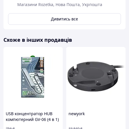
Магазини Rozetka, Нова Пошта, Укрпошта
Дивитись все
Характеристики:
Схоже в інших продавців
Роз'єми:
3 х USB 3.0 Type-A (до 5 Гбіт / с)
1 х HDMI (4K / 30 Гц або 1080p / 60 Гц)
1 х Слот для SD-карти
1 х Слот для TF-карти
Матеріал корпусу: Алюміній
Інтерфейс підключення: Type - C
Сумісність: Гаджети з наявністю Type-C порту
HDMI: 4K UHD (3840 x 2160 при 30 Гц або 1080p /
60 Гц)
Довжина кабелю: 15 см.
Комплект поставки:
USB концентратор HUB
newyork
1 х Хаб-перехідник 6 в 1 з Type C на 4K HDMI, SD,
компютерний GV-06 (4 в 1)
TF, 3 × USB 3.0
срібло 3.0 ТМ Gerlax
756
₴
33 840
₴