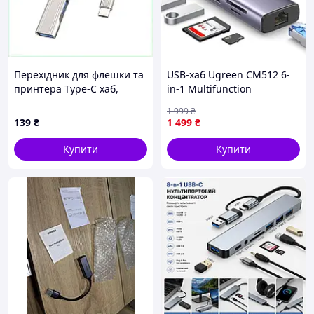
Перехідник для флешки та
USB-хаб Ugreen CM512 6-
принтера Type-C хаб,
in-1 Multifunction
8T324421TB
Adapter2xUSB3.0+4K
1 999
₴
HDMI+RJ45+SD&TF +PD Port
139
₴
1 499
₴
(UGR-60515)
Купити
Купити