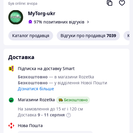
Був online:
вчора
MyTorg-ukr
97% позитивних відгуків
Концентратор дозволяє відображати або розширювати
Каталог продавця
Відгуки про продавця
7039
Ко
зображення вашого пристрою через Type-C на
телевізор, монітор або проектор з роздільною
здатністю до 4K UHD (3840 x 2160 при 30 Гц).
Доставка
Три порти USB 3.0 підтримують передачу даних зі
швидкістю до 5 Гбіт / с і дозволяють одночасно
Підписка на доставку Smart
підключати відразу три периферійних пристроїв,
включно з клавіатури, миші і жорсткі диски.
Безкоштовно
— в магазини Rozetka
Безкоштовно
— у відділення Нової Пошти
Дізнатися більше
Магазини Rozetka
Безкоштовно
На замовлення до 15 кг і 120 см
Доставка
9 - 11 серпня
Нова Пошта