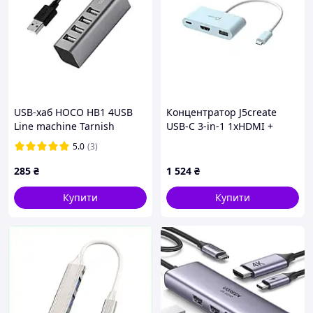
USB-хаб HOCO HB1 4USB
Концентратор J5create
Line machine Tarnish
USB-C 3-in-1 1xHDMI +
1xUSB 3.2 + 1xUSB-C
5.0
(3)
PD100W blue (JCA379EC-N)
285
₴
1 524
₴
Купити
Купити