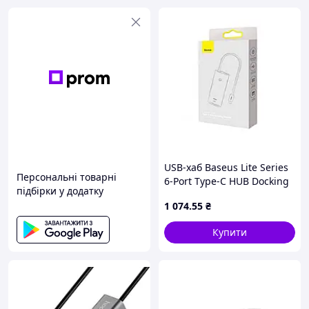
USB-хаб Baseus Lite Series
Персональні товарні
6-Port Type-C HUB Docking
підбірки у додатку
Station (Type-C to
1 074
.55
₴
HDMI+USB3.0*2+Type-C
Data+SD/TF) Black
Купити