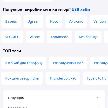
Популярні виробники
в категорії
USB хаби
Baseus
Ugreen
Hoco
Voltronic
Vention
VEGGIEG
Atcom
Dynamode
Без бренда
ТОП теги
Юсб хаб для телефону
Розгалужувач юсб
Розгалу
Концентратор hdmi
Thunderbolt хаб
Type c to hd
Покупцям