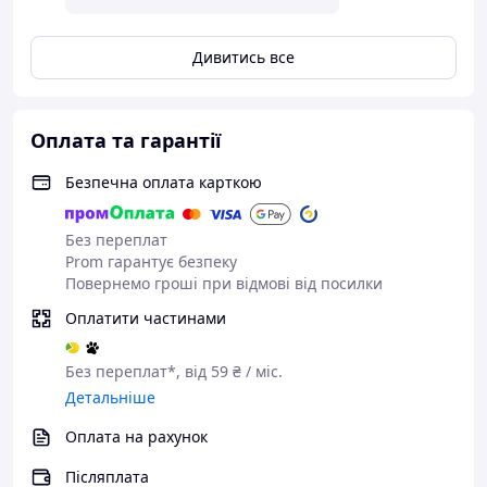
Дивитись все
Оплата та гарантії
Завдяки слотів SD і TF до нього легко отримати доступ
для одночасного читання карт пам'яті Micro SD і TF
Безпечна оплата карткою
карт. Підтримує карти пам'яті SD і TF до 512 ГБ. Це
робить хаб ідеальним інструментом для фотографа або
Без переплат
дизайнера
Prom гарантує безпеку
Повернемо гроші при відмові від посилки
Оплатити частинами
Без переплат*, від 59 ₴ / міс.
Детальніше
Оплата на рахунок
Післяплата