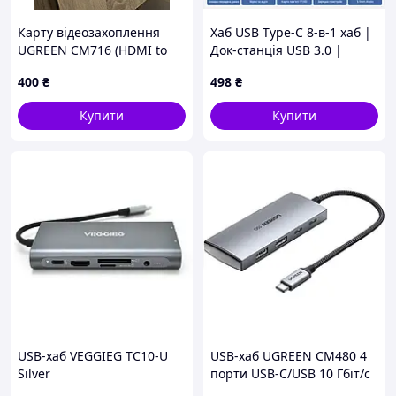
Карту відеозахоплення
Хаб USB Type-C 8-в-1 хаб |
UGREEN CM716 (HDMI to
Док-станція USB 3.0 |
USB/Type-C)
HDMI 4K | USB-C PD |
400
₴
498
₴
SD/TF | 3.5 мм | Для
ноутбука, планшета та
Купити
Купити
смартфона
USB-хаб VEGGIEG TC10-U
USB-хаб UGREEN CM480 4
Silver
порти USB-C/USB 10 Гбіт/с
(UGR-30758)